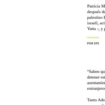
Patricia M
después de
palestino 
israelí, a
Yatta -, y
POR
EFE
“Saben qu
detener es
asentamien
extranjero
Tanto Adra