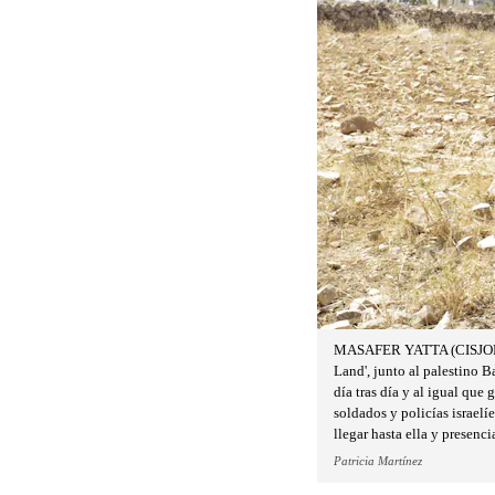
MASAFER YATTA (CISJORDAN
Land', junto al palestino B
día tras día y al igual qu
soldados y policías israelí
llegar hasta ella y presenc
Patricia Martínez