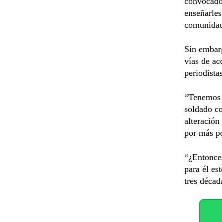
convocado 
enseñarles
comunidad 
Sin embarg
vías de ac
periodista
“Tenemos u
soldado co
alteración
por más po
“¿Entonces
para él est
tres décad