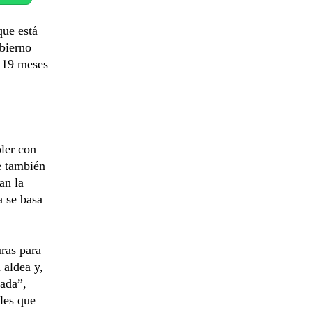
que está
bierno
s 19 meses
ler con
e también
an la
a se basa
uras para
 aldea y,
rada”,
ales que