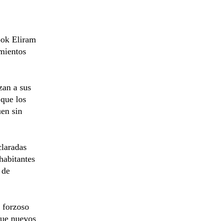
ook Eliram
mientos
zan a sus
 que los
uen sin
claradas
 habitantes
 de
o forzoso
que nuevos