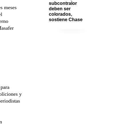
subcontralor 
es meses
deben ser 
el
colorados, 
sostiene Chase
erno
Masafer
 para
oliciones y
eriodistas
n