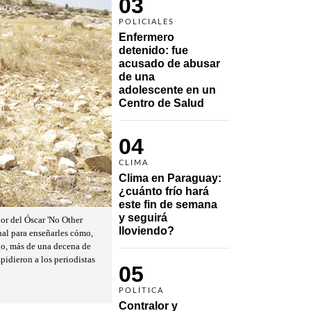
03
POLICIALES
Enfermero 
detenido: fue 
acusado de abusar 
de una 
adolescente en un 
Centro de Salud
04
CLIMA
Clima en Paraguay: 
¿cuánto frío hará 
este fin de semana 
y seguirá 
r del Óscar 'No Other
lloviendo?
onal para enseñarles cómo,
rgo, más de una decena de
mpidieron a los periodistas
05
POLÍTICA
Contralor y 