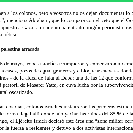
en a los colonos, pero a vosotros no os dejan documentar lo 
o”, menciona Abraham, que lo compara con el veto que el Go
impuesto a Gaza, a donde no ha entrado ningún periodista tra
a bélica.
 palestina arrasada
5 de mayo, tropas israelíes irrumpieron y comenzaron a demo
s casas, pozos de agua, graneros y a bloquear cuevas - dond
inos - de la aldea de Jalat al Daba; una de las 12 que conform
pastoril de Masafer Yatta, en cuya lucha por la supervivenci
tal oscarizado.
s dos días, colonos israelíes instauraron las primeras estruct
de forma ilegal allí donde aún yacían las ruinas del 85 % de la
go, el Ejército israelí declaró este área una “zona militar cer
or la fuerza a residentes y detuvo a dos activistas internacion