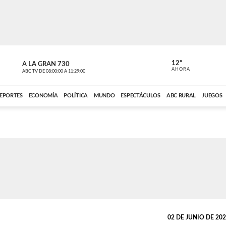
12º
A LA GRAN 730
A LA GRAN 
AHORA
ABC TV
DE
08:00:00
A
11:29:00
ABC CARDINAL 
EPORTES
ECONOMÍA
POLÍTICA
MUNDO
ESPECTÁCULOS
ABC RURAL
JUEGOS
02 DE JUNIO DE 2025