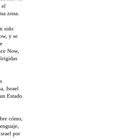
 el
sma zona.
n sido
ow, y se
de
eace Now,
irigidas
s
a, Israel
 un Estado
obre cómo,
lenguaje,
srael por