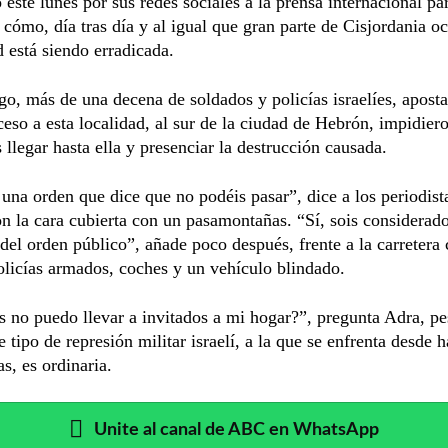
este lunes por sus redes sociales a la prensa internacional pa
 cómo, día tras día y al igual que gran parte de Cisjordania o
está siendo erradicada.
o, más de una decena de soldados y policías israelíes, aposta
ceso a esta localidad, al sur de la ciudad de Hebrón, impidiero
s llegar hasta ella y presenciar la destrucción causada.
na orden que dice que no podéis pasar”, dice a los periodist
n la cara cubierta con un pasamontañas. “Sí, sois considerad
 del orden público”, añade poco después, frente a la carretera 
licías armados, coches y un vehículo blindado.
 no puedo llevar a invitados a mi hogar?”, pregunta Adra, pe
e tipo de represión militar israelí, a la que se enfrenta desde h
as, es ordinaria.
Unite al canal de ABC en WhatsApp