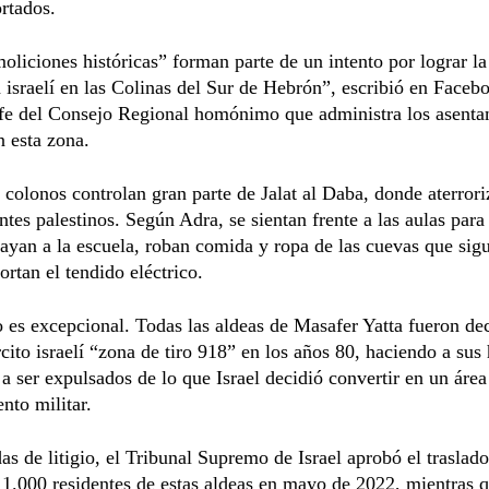
rtados.
oliciones históricas” forman parte de un intento por lograr la
 israelí en las Colinas del Sur de Hebrón”, escribió en Faceb
efe del Consejo Regional homónimo que administra los asenta
n esta zona.
 colonos controlan gran parte de Jalat al Daba, donde aterrori
ntes palestinos. Según Adra, se sientan frente a las aulas para
ayan a la escuela, roban comida y ropa de las cuevas que sig
ortan el tendido eléctrico.
 es excepcional. Todas las aldeas de Masafer Yatta fueron de
rcito israelí “zona de tiro 918” en los años 80, haciendo a sus
a ser expulsados de lo que Israel decidió convertir en un área
nto militar.
as de litigio, el Tribunal Supremo de Israel aprobó el traslad
1.000 residentes de estas aldeas en mayo de 2022, mientras 