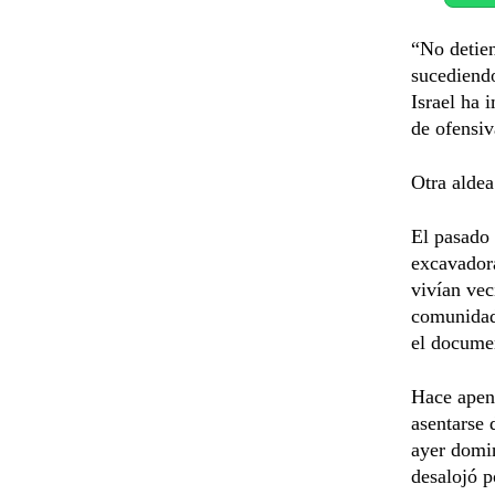
“No detien
sucediend
Israel ha 
de ofensiv
Otra aldea
El pasado 
excavadora
vivían vec
comunidad 
el documen
Hace apena
asentarse 
ayer domin
desalojó p