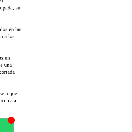
ra
cupada, su
dos en las
n a los
as un
os una
cortada
se a que
ace casi