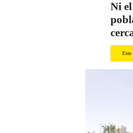
Ni e
pobl
cerc
Este 