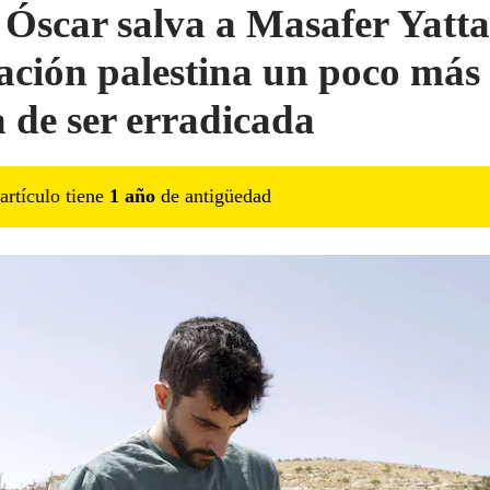
l Óscar salva a Masafer Yatta
ación palestina un poco más
a de ser erradicada
artículo tiene
1
año
de antigüedad