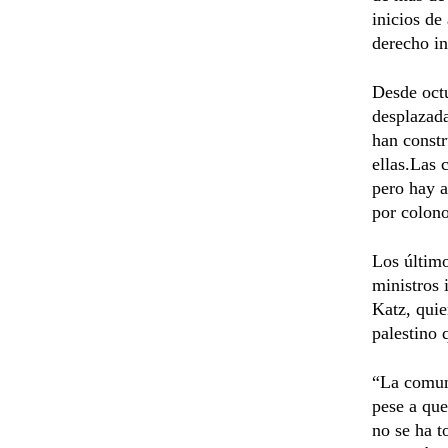
inicios de
derecho in
Desde octu
desplazada
han constr
ellas.Las 
pero hay a
por colono
Los último
ministros 
Katz, quie
palestino 
“La comun
pese a que
no se ha t