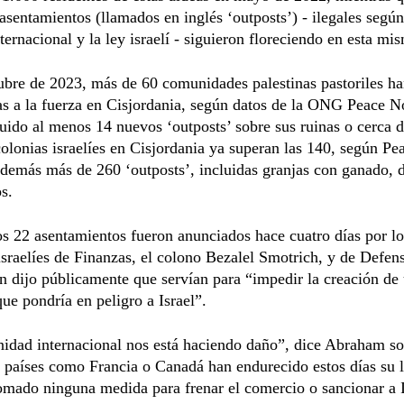
 asentamientos (llamados en inglés ‘outposts’) - ilegales según
ternacional y la ley israelí - siguieron floreciendo en esta mi
bre de 2023, más de 60 comunidades palestinas pastoriles ha
s a la fuerza en Cisjordania, según datos de la ONG Peace N
uido al menos 14 nuevos ‘outposts’ sobre sus ruinas o cerca 
colonias israelíes en Cisjordania ya superan las 140, según P
demás más de 260 ‘outposts’, incluidas granjas con ganado, d
s.
s 22 asentamientos fueron anunciados hace cuatro días por lo
israelíes de Finanzas, el colono Bezalel Smotrich, y de Defens
n dijo públicamente que servían para “impedir la creación de
que pondría en peligro a Israel”.
idad internacional nos está haciendo daño”, dice Abraham s
 países como Francia o Canadá han endurecido estos días su 
omado ninguna medida para frenar el comercio o sancionar a I