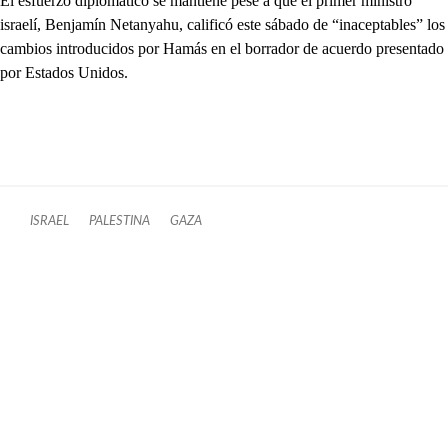
El esfuerzo diplomático se mantiene pese a que el primer ministro
israelí, Benjamín Netanyahu, calificó este sábado de “inaceptables” los
cambios introducidos por Hamás en el borrador de acuerdo presentado
por Estados Unidos.
ISRAEL
PALESTINA
GAZA