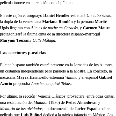
película innove en su relación con el público.
En este cajón el uruguayo
Daniel Hendler
estrenará
Un cabo suelto
,
la dupla de la venezolana
Mariana Rondón
y la peruana
Marité
Ugás
llegarán con
Aún es de noche en Caracás
, y
Carmen Maura
protagonizará la última cinta de la directora hispano-marroquí
Maryam Touzani
,
Calle Málaga
.
Las secciones paralelas
El cine hispano también estará presente en la Jornadas de los Autores,
un certamen independiente pero paralelo a la Mostra. En concreto, la
mexicana
Mayra Hermosillo
estrenará
Vainilla
y el español
Gabriel
Azorín
propondrá
Anoche conquisté Tebas
.
Por último, la sección ‘Venecia Clásicos’ proyectará, entre otras cintas,
una restauración del
Matador
(1986) de
Pedro Almodóvar
y
Memoria de los olvidados
, un documental de
Javier Espada
sobre la
película que
Luis Buñuel
dedicó a la trágica infancia en México,
Los