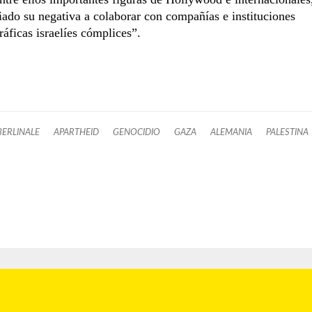
ado su negativa a colaborar con compañías e instituciones
áficas israelíes cómplices”.
BERLINALE
APARTHEID
GENOCIDIO
GAZA
ALEMANIA
PALESTINA