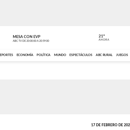
21º
MESA CON EVP
DE TODO 
AHORA
ABC TV
DE
20:00:00
A
20:59:00
ABC CARDINAL 
EPORTES
ECONOMÍA
POLÍTICA
MUNDO
ESPECTÁCULOS
ABC RURAL
JUEGOS
17 DE FEBRERO DE 2026