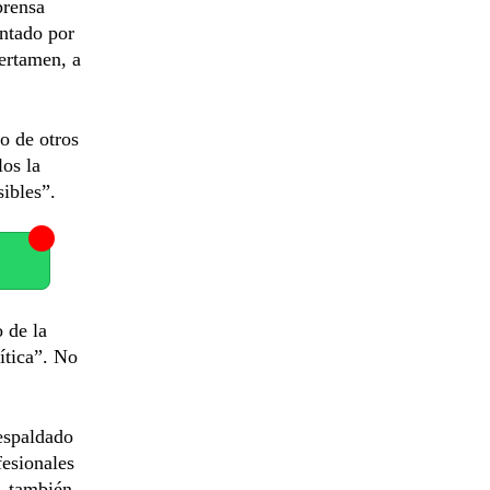
prensa
untado por
certamen, a
o de otros
los la
sibles”.
 de la
ítica”. No
respaldado
fesionales
s, también