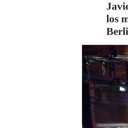
Javi
los m
Berl