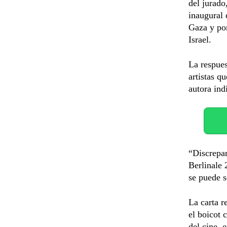
del jurado
inaugural 
Gaza y por
Israel.
La respues
artistas q
autora ind
“Discrepam
Berlinale 
se puede s
La carta r
el boicot 
del cine, 