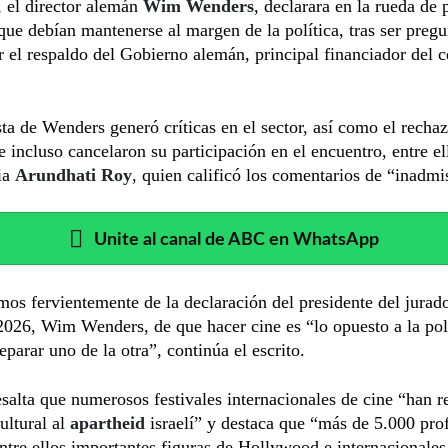
, el director alemán
Wim Wenders
, declarara en la rueda de 
que debían mantenerse al margen de la política, tras ser preg
 el respaldo del Gobierno alemán, principal financiador del 
ta de Wenders generó críticas en el sector, así como el rechaz
ue incluso cancelaron su participación en el encuentro, entre el
ia
Arundhati Roy
, quien calificó los comentarios de “inadmi
Unite al canal de ABC en WhatsApp
os fervientemente de la declaración del presidente del jurado
2026, Wim Wenders, de que hacer cine es “lo opuesto a la pol
eparar uno de la otra”, continúa el escrito.
esalta que numerosos festivales internacionales de cine “han 
cultural al
apartheid
israelí” y destaca que “más de 5.000 pro
entre ellos importantes figuras de Hollywood e internacionale