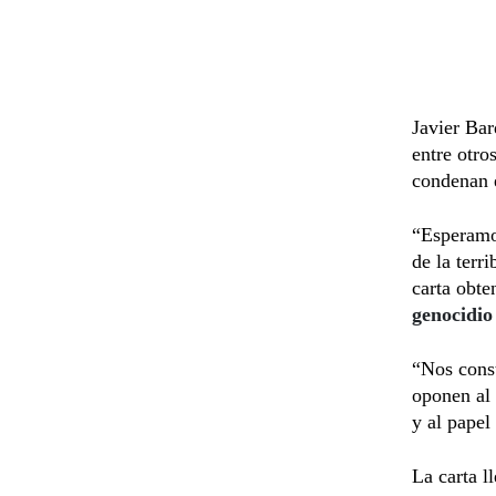
Javier Bar
entre otro
condenan e
“Esperamos
de la terr
carta obte
genocidio
“Nos const
oponen al 
y al papel
La carta l