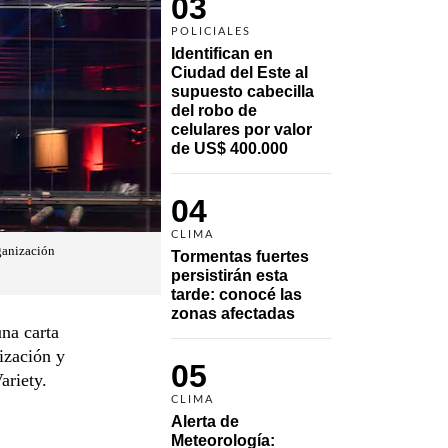
03
POLICIALES
Identifican en 
Ciudad del Este al 
supuesto cabecilla 
del robo de 
celulares por valor 
de US$ 400.000
04
CLIMA
rganización
Tormentas fuertes 
persistirán esta 
tarde: conocé las 
zonas afectadas
na carta
nización y
05
ariety.
CLIMA
Alerta de 
Meteorología: 