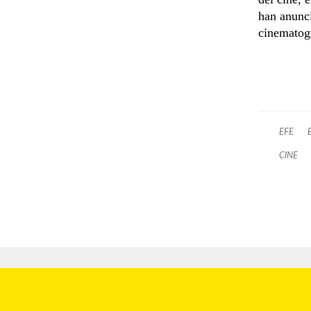
han anunci
cinematogr
EFE
CINE