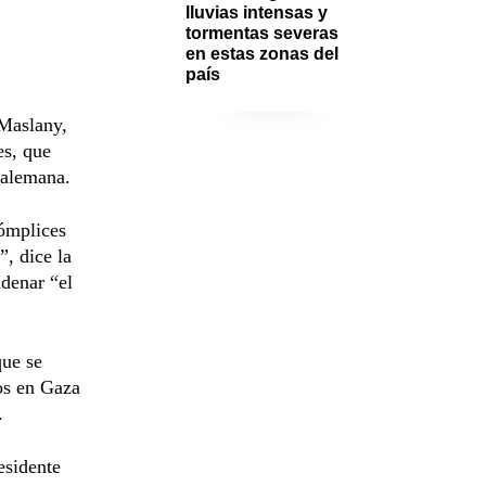
lluvias intensas y 
tormentas severas 
en estas zonas del 
país
 Maslany,
es, que
l alemana.
cómplices
”, dice la
ndenar “el
que se
nos en Gaza
.
esidente