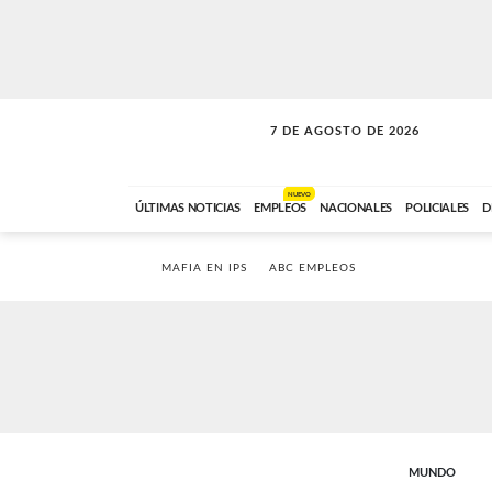
7 DE AGOSTO DE 2026
A DE LA TARDE
ABC FM
12:00 A 14:59
NUEVO
ÚLTIMAS NOTICIAS
EMPLEOS
NACIONALES
POLICIALES
D
MAFIA EN IPS
ABC EMPLEOS
MUNDO