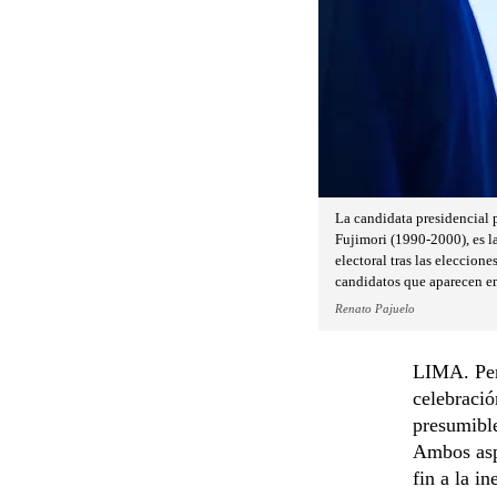
La candidata presidencial p
Fujimori (1990-2000), es l
electoral tras las eleccione
candidatos que aparecen em
Renato Pajuelo
LIMA. Perú
celebració
presumible
Ambos aspi
fin a la in