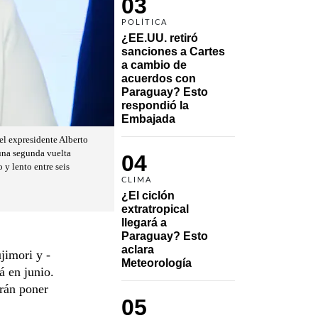
03
POLÍTICA
¿EE.UU. retiró 
sanciones a Cartes 
a cambio de 
acuerdos con 
Paraguay? Esto 
respondió la 
Embajada
el expresidente Alberto
 una segunda vuelta
04
 y lento entre seis
CLIMA
¿El ciclón 
extratropical 
llegará a 
Paraguay? Esto 
aclara 
jimori y -
Meteorología
á en junio.
rán poner
05