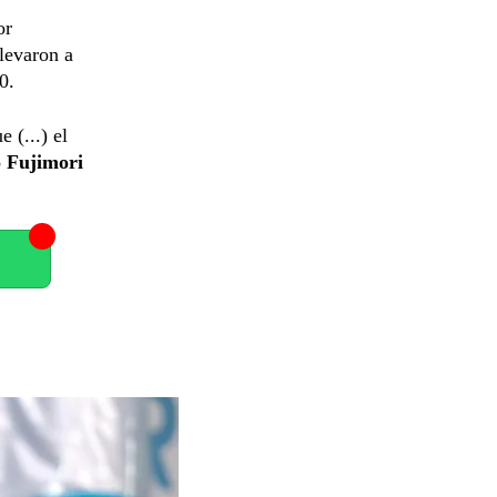
or
llevaron a
0.
 (...) el
 Fujimori