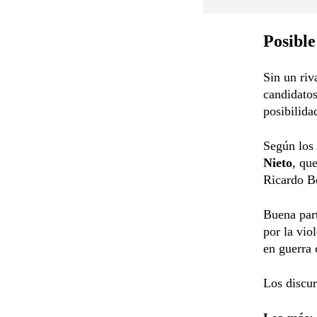
Posible
Sin un riv
candidatos
posibilida
Según los 
Nieto
, qu
Ricardo B
Buena part
por la vio
en guerra 
Los discu