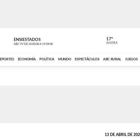
17º
ENSIESTADOS
PERIODÍST
AHORA
ABC TV
DE
14:00:00
A
15:59:00
ABC CARDINAL 
EPORTES
ECONOMÍA
POLÍTICA
MUNDO
ESPECTÁCULOS
ABC RURAL
JUEGOS
13 DE ABRIL DE 2026