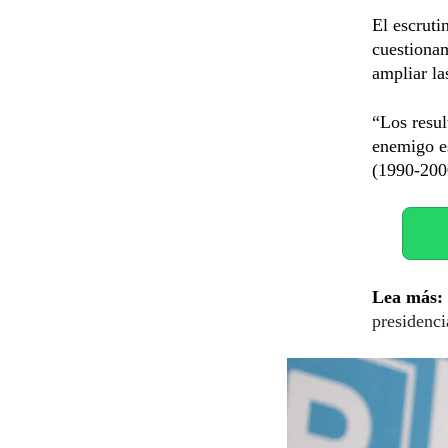
El escruti
cuestionam
ampliar la
“Los resul
enemigo es
(1990-2000
Lea más:
presidenc