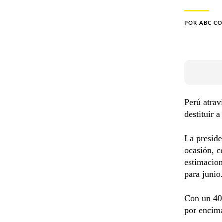
POR
ABC C
Perú atrav
destituir a
La presid
ocasión, c
estimacion
para junio
Con un 40
por encim