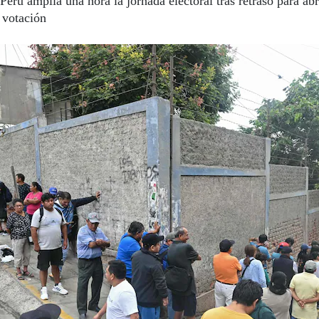
Perú amplía una hora la jornada electoral tras retraso para abr
 votación