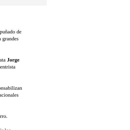
n puñado de
 grandes
rata
Jorge
entrista
onsabilizan
acionales
rro.