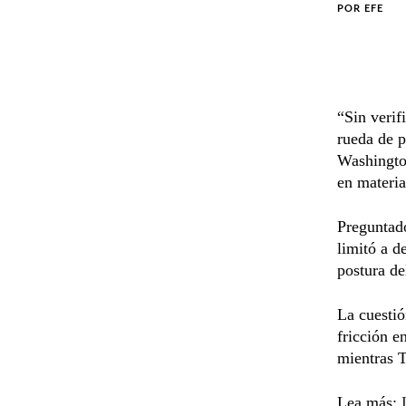
POR
EFE
“Sin verif
rueda de p
Washington
en materia
Preguntado
limitó a d
postura de
La cuestió
fricción e
mientras T
Lea más: