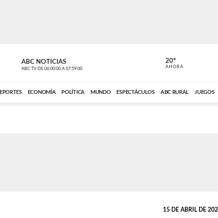
20º
ABC NOTICIAS
LA PRIMER
AHORA
ABC TV
DE
06:00:00
A
07:59:00
ABC CARDINAL 
EPORTES
ECONOMÍA
POLÍTICA
MUNDO
ESPECTÁCULOS
ABC RURAL
JUEGOS
15 DE ABRIL DE 2026