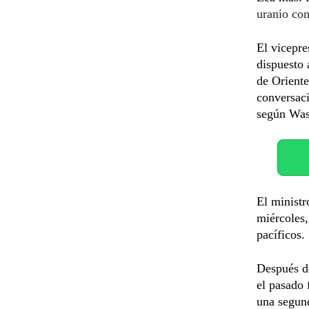
uranio con
El vicepr
dispuesto
de Orient
conversaci
según Was
El ministr
miércoles,
pacíficos.
Después d
el pasado 
una segund