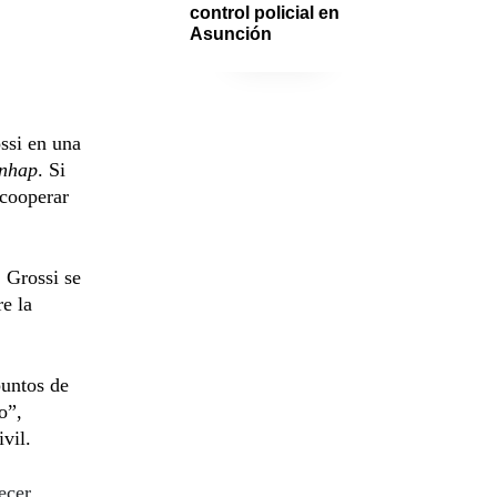
control policial en 
Asunción
ssi en una
nhap
. Si
 cooperar
 Grossi se
re la
puntos de
o”,
vil.
ecer