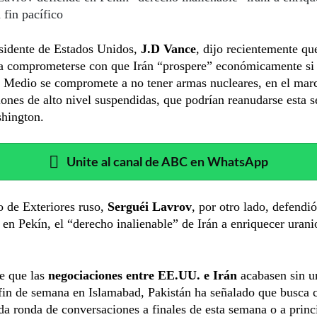
 fin pacífico
esidente de Estados Unidos,
J.D Vance
, dijo recientemente qu
 a comprometerse con que Irán “prospere” económicamente si 
e Medio se compromete a no tener armas nucleares, en el mar
ones de alto nivel suspendidas, que podrían reanudarse esta 
hington.
Unite al canal de ABC en WhatsApp
o de Exteriores ruso,
Serguéi Lavrov
, por otro lado, defendió
 en Pekín, el “derecho inalienable” de Irán a enriquecer urani
e que las
negociaciones entre EE.UU. e Irán
acabasen sin u
fin de semana en Islamabad, Pakistán ha señalado que busca c
a ronda de conversaciones a finales de esta semana o a princi