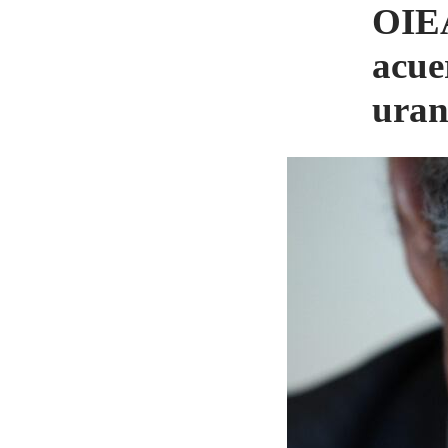
OIEA
acue
uran