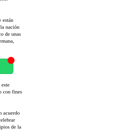
e están
la nación
co de unas
semana,
 este
o con fines
n acuerdo
elebrar
pios de la