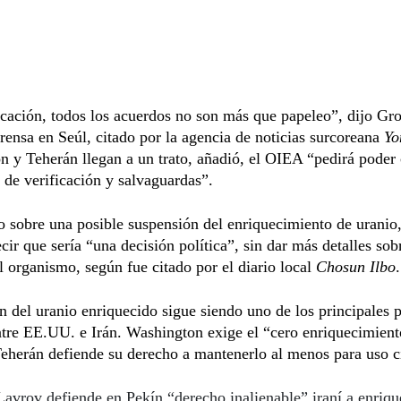
icación, todos los acuerdos no son más que papeleo”, dijo Gro
rensa en Seúl, citado por la agencia de noticias surcoreana
Yo
 y Teherán llegan a un trato, añadió, el OIEA “pedirá poder
 de verificación y salvaguardas”.
 sobre una posible suspensión del enriquecimiento de uranio,
ecir que sería “una decisión política”, sin dar más detalles sob
l organismo, según fue citado por el diario local
Chosun Ilbo
.
n del uranio enriquecido sigue siendo uno de los principales 
ntre EE.UU. e Irán. Washington exige el “cero enriquecimient
eherán defiende su derecho a mantenerlo al menos para uso ci
Lavrov defiende en Pekín “derecho inalienable” iraní a enriqu