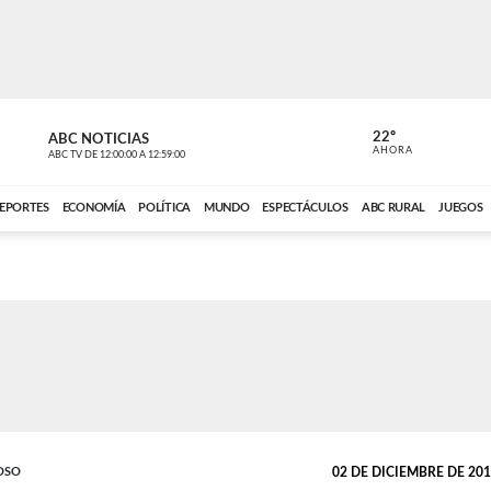
22º
ABC NOTICIAS
CARDINAL 
AHORA
ABC TV
DE
12:00:00
A
12:59:00
ABC CARDINAL 
EPORTES
ECONOMÍA
POLÍTICA
MUNDO
ESPECTÁCULOS
ABC RURAL
JUEGOS
OSO
02 DE DICIEMBRE DE 2014