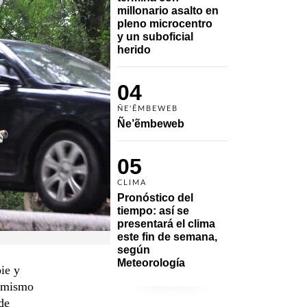
millonario asalto en 
pleno microcentro 
y un suboficial 
herido
04
ÑE'ẼMBEWEB
Ñe’ẽmbeweb
05
CLIMA
Pronóstico del 
tiempo: así se 
presentará el clima 
este fin de semana, 
según 
Meteorología
ie y
l mismo
de