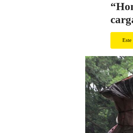
“Hom
carg
Este 