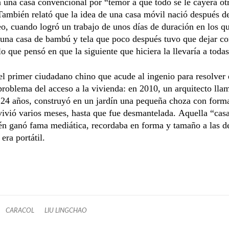
n una casa convencional por “temor a que todo se le cayera ot
ambién relató que la idea de una casa móvil nació después d
, cuando logró un trabajo de unos días de duración en los q
una casa de bambú y tela que poco después tuvo que dejar co
lo que pensó en que la siguiente que hiciera la llevaría a todas
el primer ciudadano chino que acude al ingenio para resolver 
problema del acceso a la vivienda: en 2010, un arquitecto ll
 24 años, construyó en un jardín una pequeña choza con form
vivió varios meses, hasta que fue desmantelada. Aquella “cas
én ganó fama mediática, recordaba en forma y tamaño a las d
era portátil.
CARACOL
LIU LINGCHAO