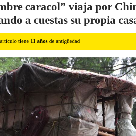
bre caracol” viaja por Chi
ando a cuestas su propia cas
artículo tiene
11
año
s
de antigüedad