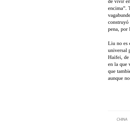
de vivir e
encima”. T
vagabundeo
construyó 
pena, por 
Liu no es 
universal 
Haifei, de
en la que 
que tambi
aunque no 
CHINA