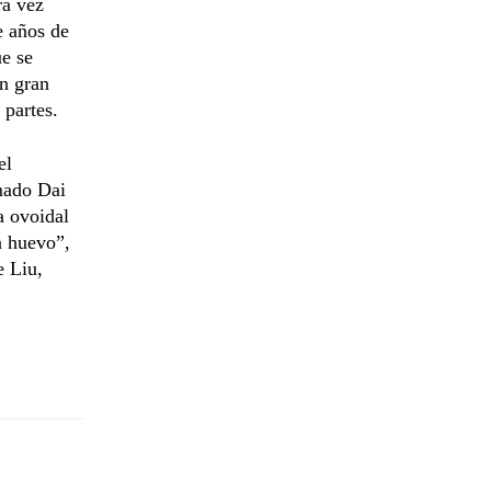
ra vez
e años de
ue se
n gran
 partes.
el
amado Dai
a ovoidal
a huevo”,
e Liu,