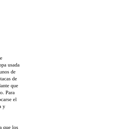
de
ropa usada
gunos de
stacas de
dante que
o. Para
ocarse el
a y
a que los