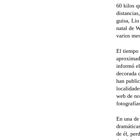
60 kilos q
distancias
guisa, Liu
natal de W
varios mes
El tiempo 
aproximada
informó el
decorada c
han public
localidade
web de not
fotografía
En una de 
dramáticas
de él, per