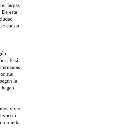
rer largas
. De esta
ciudad
 le cuesta
gún
ños. Está
nternautas
por sus
 según la
e hagan
años vivió
divorció
nido miedo