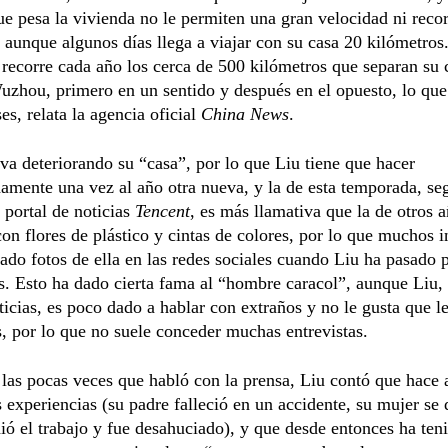
ue pesa la vivienda no le permiten una gran velocidad ni recor
, aunque algunos días llega a viajar con su casa 20 kilómetros
 recorre cada año los cerca de 500 kilómetros que separan su 
uzhou, primero en un sentido y después en el opuesto, lo que
es, relata la agencia oficial
China News
.
va deteriorando su “casa”, por lo que Liu tiene que hacer
mente una vez al año otra nueva, y la de esta temporada, se
 portal de noticias
Tencent
, es más llamativa que la de otros a
on flores de plástico y cintas de colores, por lo que muchos i
ado fotos de ella en las redes sociales cuando Liu ha pasado 
s. Esto ha dado cierta fama al “hombre caracol”, aunque Liu,
icias, es poco dado a hablar con extraños y no le gusta que l
s, por lo que no suele conceder muchas entrevistas.
las pocas veces que habló con la prensa, Liu contó que hace 
 experiencias (su padre falleció en un accidente, su mujer se 
dió el trabajo y fue desahuciado), y que desde entonces ha te