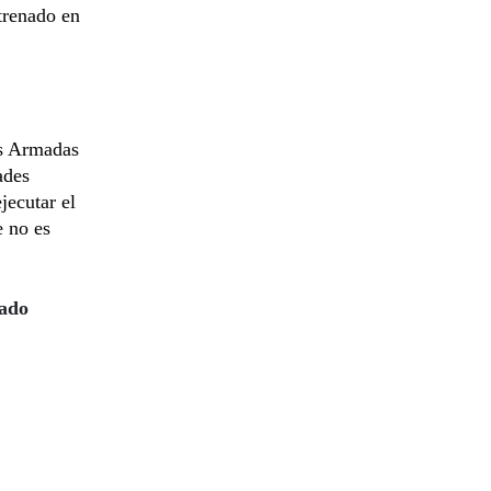
ntrenado en
as Armadas
ades
jecutar el
e no es
zado