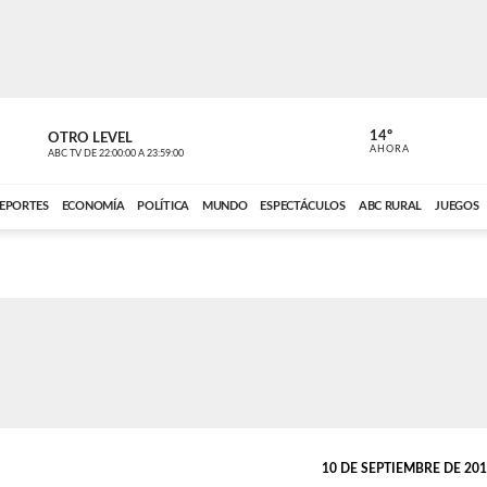
14º
OTRO LEVEL
MÚSICA PA
AHORA
ABC TV
DE
22:00:00
A
23:59:00
ABC CARDINAL 
EPORTES
ECONOMÍA
POLÍTICA
MUNDO
ESPECTÁCULOS
ABC RURAL
JUEGOS
10 DE SEPTIEMBRE DE 2019