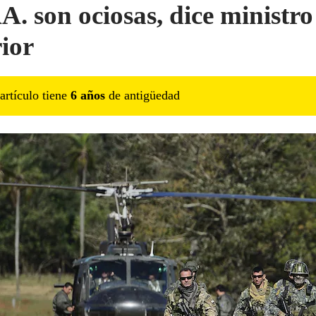
A. son ociosas, dice ministro
rior
artículo tiene
6
año
s
de antigüedad