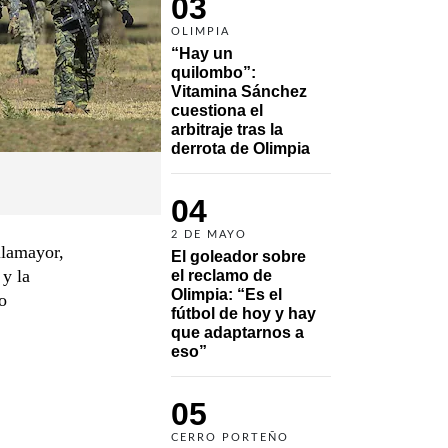
03
OLIMPIA
“Hay un 
quilombo”: 
Vitamina Sánchez 
cuestiona el 
arbitraje tras la 
derrota de Olimpia
04
2 DE MAYO
llamayor,
El goleador sobre 
 y la
el reclamo de 
Olimpia: “Es el 
o
fútbol de hoy y hay 
que adaptarnos a 
eso”
05
CERRO PORTEÑO