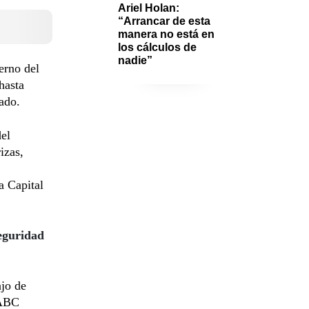
Ariel Holan: 
“Arrancar de esta 
manera no está en 
los cálculos de 
nadie”
erno del
hasta
ado.
del
izas,
a Capital
eguridad
ajo de
 ABC