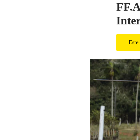
FF.A
Inte
Este 