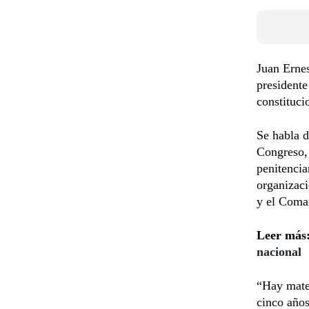
Juan Ernes
presidente
constituci
Se habla d
Congreso, 
penitencia
organizac
y el Coma
Leer más
nacional
“Hay mater
cinco años