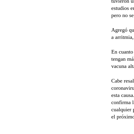
tuvieron u
estudios e
pero no se
Agregó que
a arritmia
En cuanto 
tengan más
vacuna alt
Cabe resal
coronaviru
esta causa
confirma l
cualquier 
el próximo