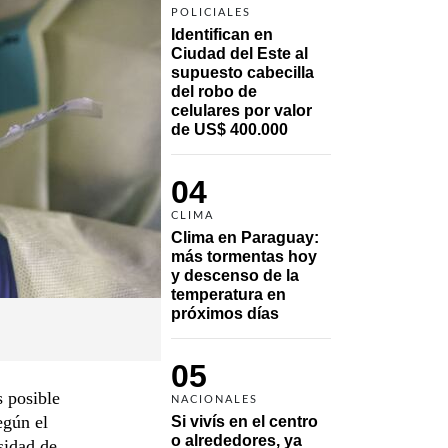
POLICIALES
Identifican en 
Ciudad del Este al 
supuesto cabecilla 
del robo de 
celulares por valor 
de US$ 400.000
04
CLIMA
Clima en Paraguay: 
más tormentas hoy 
y descenso de la 
temperatura en 
próximos días
05
s posible
NACIONALES
egún el
Si vivís en el centro 
o alrededores, ya 
sidad de