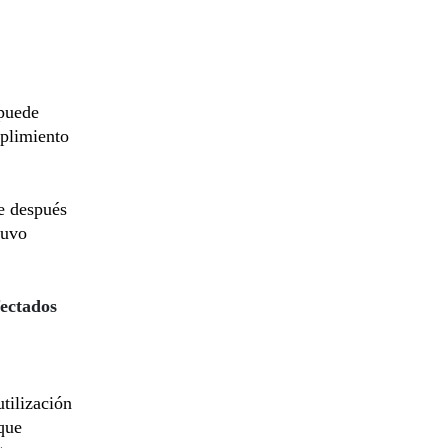
 puede
mplimiento
e después
tuvo
fectados
utilización
que