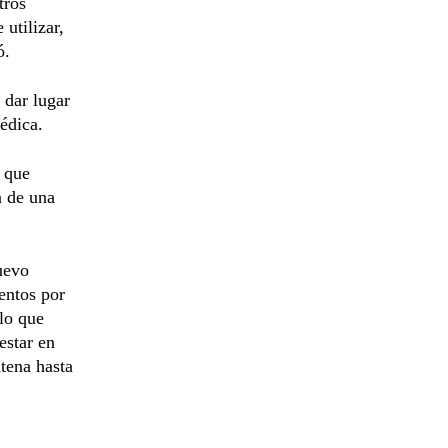
tros
utilizar,
ó.
 dar lugar
médica.
s que
a de una
uevo
entos por
 lo que
estar en
ntena hasta