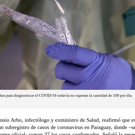
bas para diagnosticar el COVID-19 todavía no superan la cantidad de 100 por día.
onio Arbo, infectólogo y exministro de Salud, reafirmó que e
n subregistro de casos de coronavirus en Paraguay, donde –s
orme oficial- suman 37 los casos confirmados. Señaló la nece