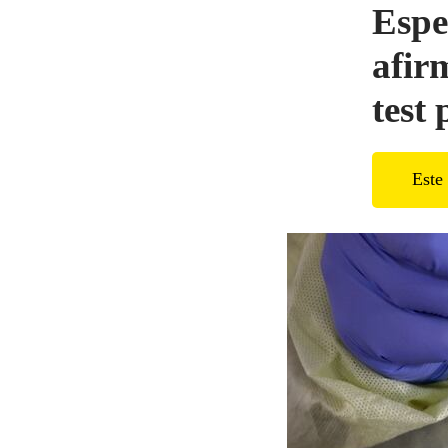
Espe
afir
test 
Este 