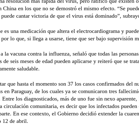
na resolución más rápida del virus, pero ratificó que existen o
n China en los que no se demostró el mismo efecto. “Se puede 
 puede cantar victoria de que el virus está dominado”, subray
 es una medicación que altera el electrocardiograma y puede
, por lo que, si llega a usarse, tiene que ser bajo supervisión 
a la vacuna contra la influenza, señaló que todas las persona
 de seis meses de edad pueden aplicarse y reiteró que se trat
amente saludable.
tar que hasta el momento son 37 los casos confirmados del n
s en Paraguay, de los cuales ya se comunicaron tres fallecimi
. Entre los diagnosticados, más de uno fue sin nexo aparente,
a circulación comunitaria, es decir que los infectados pueden 
parte. En ese contexto, el Gobierno decidió extender la cuare
 12 de abril.