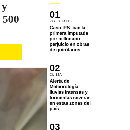
 y
01
 500
POLICIALES
Caso IPS: cae la 
primera imputada 
por millonario 
perjuicio en obras 
de quirófanos
02
CLIMA
Alerta de 
Meteorología: 
lluvias intensas y 
tormentas severas 
en estas zonas del 
país
03