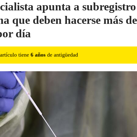
cialista apunta a subregistro
ma que deben hacerse más de
por día
artículo tiene
6
año
s
de antigüedad