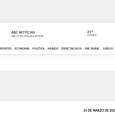
21º
ABC NOTICIAS
CARDINAL 
AHORA
ABC TV
DE
19:00:00
A
19:59:00
ABC CARDINAL 
EPORTES
ECONOMÍA
POLÍTICA
MUNDO
ESPECTÁCULOS
ABC RURAL
JUEGOS
25 DE MARZO DE 2020