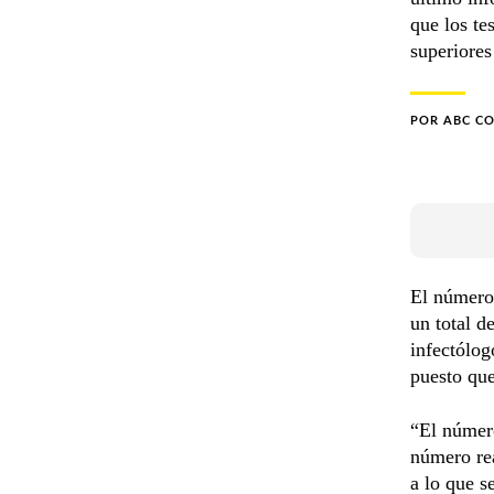
que los te
superiores
POR
ABC C
El número 
un total d
infectólog
puesto que
“El número
número rea
a lo que s