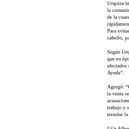
Urquiza in
la comunid
de la cuar
rápidament
Para evita
cabello, p
Según Urq
que en épo
afectados 
Ayuda”.
Agregó: “C
la venta s
acusacione
trabajo y 
termine la
Uj’e Albos