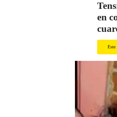
Tens
en c
cuar
Este 