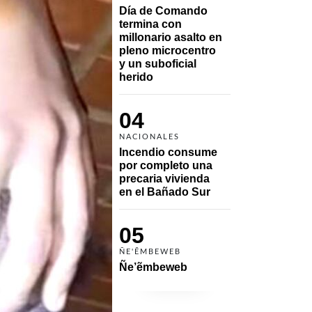
Día de Comando 
termina con 
millonario asalto en 
pleno microcentro 
y un suboficial 
herido
04
NACIONALES
Incendio consume 
por completo una 
precaria vivienda 
en el Bañado Sur
05
ÑE'ẼMBEWEB
Ñe’ẽmbeweb