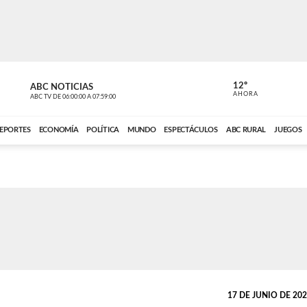
12º
ABC NOTICIAS
CONTACTO
AHORA
ABC TV
DE
06:00:00
A
07:59:00
ABC CARDINAL 
EPORTES
ECONOMÍA
POLÍTICA
MUNDO
ESPECTÁCULOS
ABC RURAL
JUEGOS
17 DE JUNIO DE 2020