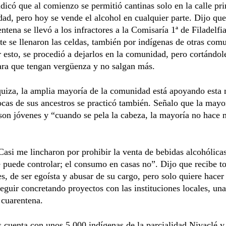
dicó que al comienzo se permitió cantinas solo en la calle pri
ad, pero hoy se vende el alcohol en cualquier parte. Dijo que 
entena se llevó a los infractores a la Comisaría 1ª de Filadelfi
e se llenaron las celdas, también por indígenas de otras com
r esto, se procedió a dejarlos en la comunidad, pero cortándol
ara que tengan vergüenza y no salgan más.
uiza, la amplia mayoría de la comunidad está apoyando esta
cas de sus ancestros se practicó también. Señalo que la mayor
son jóvenes y “cuando se pela la cabeza, la mayoría no hace 
asi me lincharon por prohibir la venta de bebidas alcohólica
e puede controlar; el consumo en casas no”. Dijo que recibe t
s, de ser egoísta y abusar de su cargo, pero solo quiere hacer
seguir concretando proyectos con las instituciones locales, un
 cuarentena.
 cuenta con unos 5.000 indígenas de la parcialidad Nivaclé y