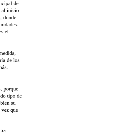
ncipal de
al inicio
a, donde
unidades.
es el
 medida,
ía de los
más.
s, porque
odo tipo de
 bien su
a vez que
 34