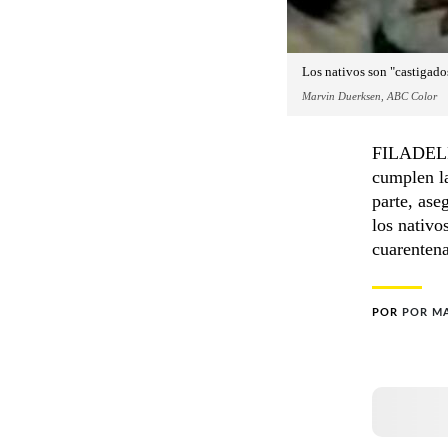
Los nativos son "castigado
Marvin Duerksen, ABC Color
FILADELFI
cumplen la
parte, ase
los nativo
cuarentena
POR
POR M