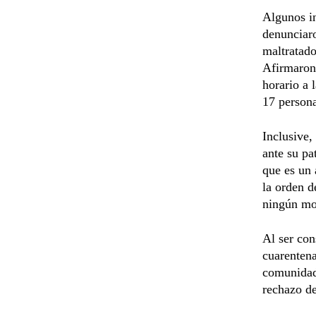
Algunos i
denunciaro
maltratado
Afirmaron 
horario a 
17 persona
Inclusive,
ante su pa
que es un
la orden d
ningún mo
Al ser con
cuarentena
comunidad 
rechazo d