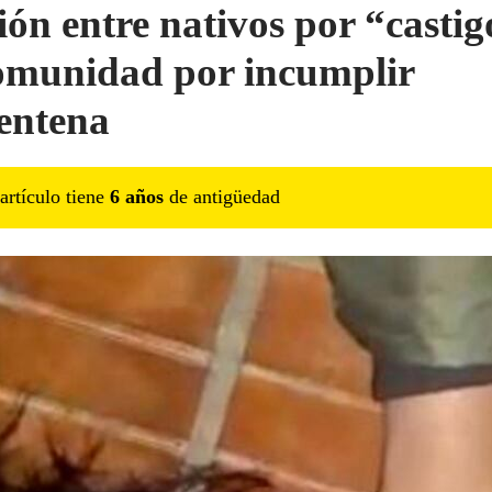
ión entre nativos por “castig
omunidad por incumplir
entena
artículo tiene
6
año
s
de antigüedad