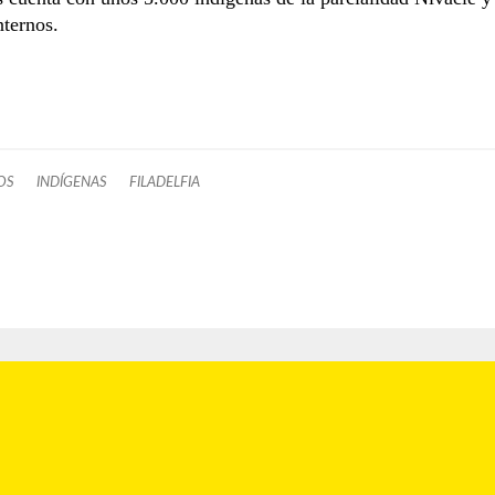
nternos.
OS
INDÍGENAS
FILADELFIA