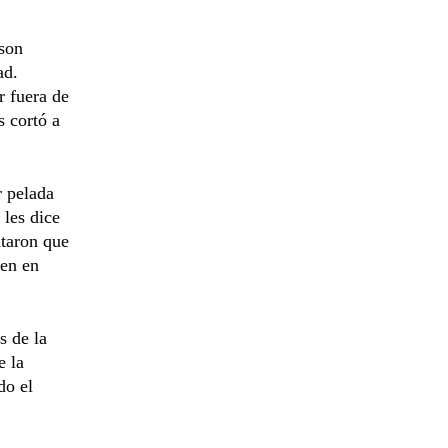
 son
ad.
r fuera de
s cortó a
r pelada
 les dice
taron que
ien en
s de la
e la
do el