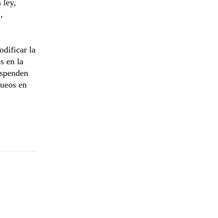
 ley,
,
odificar la
s en la
uspenden
queos en