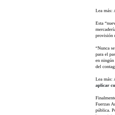
Lea más:
Esta “nuev
mercadería
provisión 
“Nunca se 
para el pa
en ningún
del contag
Lea más:
aplicar c
Finalmente
Fuerzas Ar
pública. P