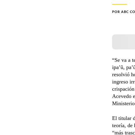
POR
ABC C
“Se va a t
ipa’ũ, pa’
resolvió ho
ingreso ir
crispación
Acevedo en
Ministerio
El titular
teoría, de
“más tras