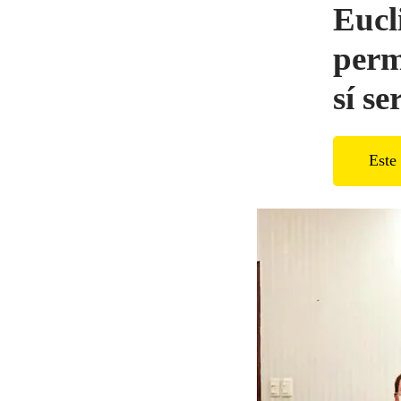
Eucl
perm
sí se
Este 