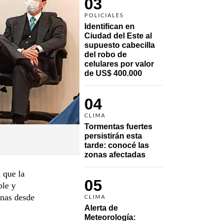
03
POLICIALES
Identifican en 
Ciudad del Este al 
supuesto cabecilla 
del robo de 
celulares por valor 
de US$ 400.000
04
CLIMA
Tormentas fuertes 
persistirán esta 
tarde: conocé las 
zonas afectadas
 que la
05
ble y
onas desde
CLIMA
Alerta de 
Meteorología: 