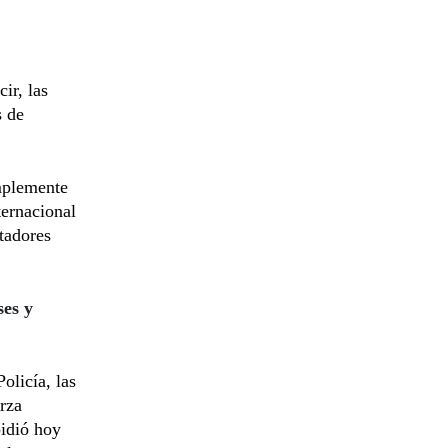
ir, las
s de
implemente
ternacional
tadores
ses y
olicía, las
rza
pidió hoy