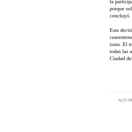
la partici
porque sol
concluyó.
Esta decis
cuarentena
zona. El m
todas las 
Ciudad del
ALTO P