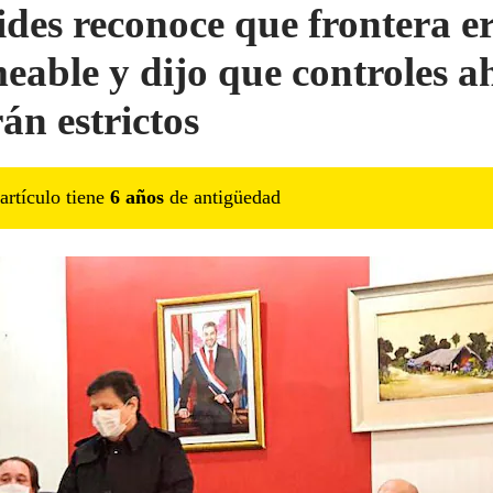
ides reconoce que frontera e
eable y dijo que controles a
rán estrictos
artículo tiene
6
año
s
de antigüedad