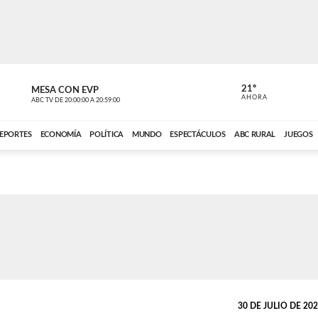
21º
MESA CON EVP
DE TODO 
AHORA
ABC TV
DE
20:00:00
A
20:59:00
ABC CARDINAL 
EPORTES
ECONOMÍA
POLÍTICA
MUNDO
ESPECTÁCULOS
ABC RURAL
JUEGOS
30 DE JULIO DE 2020