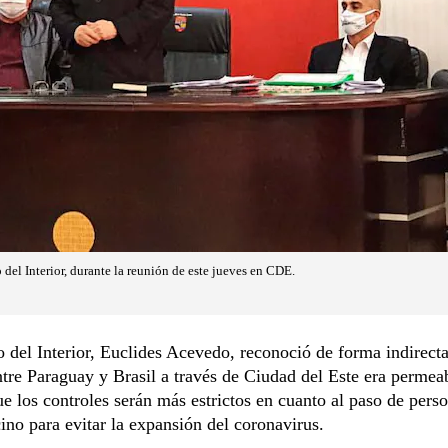
del Interior, durante la reunión de este jueves en CDE.
o del Interior, Euclides Acevedo, reconoció de forma indirecta
ntre Paraguay y Brasil a través de Ciudad del Este era permea
e los controles serán más estrictos en cuanto al paso de pers
cino para evitar la expansión del coronavirus.