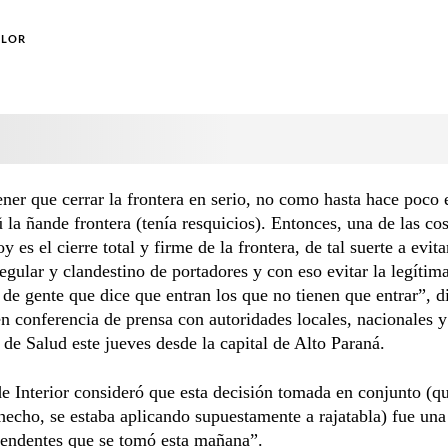
OLOR
ener que cerrar la frontera en serio, no como hasta hace poco
ũ la ñande frontera (tenía resquicios). Entonces, una de las co
y es el cierre total y firme de la frontera, de tal suerte a evita
regular y clandestino de portadores y con eso evitar la legítim
 de gente que dice que entran los que no tienen que entrar”, d
 conferencia de prensa con autoridades locales, nacionales y
 de Salud este jueves desde la capital de Alto Paraná.
 de Interior consideró que esta decisión tomada en conjunto (q
 hecho, se estaba aplicando supuestamente a rajatabla) fue una
cendentes que se tomó esta mañana”.