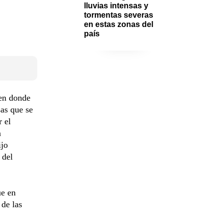
lluvias intensas y 
tormentas severas 
en estas zonas del 
país
 en donde
sas que se
r el
a
ijo
 del
ue en
 de las