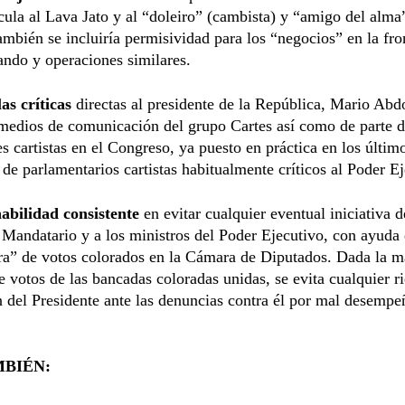
cula al Lava Jato y al “doleiro” (cambista) y “amigo del alma
mbién se incluiría permisividad para los “negocios” en la fro
ando y operaciones similares.
las críticas
directas al presidente de la República, Mario Abd
medios de comunicación del grupo Cartes así como de parte 
es cartistas en el Congreso, ya puesto en práctica en los últim
o de parlamentarios cartistas habitualmente críticos al Poder E
abilidad consistente
en evitar cualquier eventual iniciativa d
l Mandatario y a los ministros del Poder Ejecutivo, con ayuda 
ra” de votos colorados en la Cámara de Diputados. Dada la m
e votos de las bancadas coloradas unidas, se evita cualquier r
n del Presidente ante las denuncias contra él por mal desempe
MBIÉN: