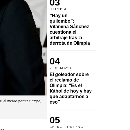
03
OLIMPIA
“Hay un 
quilombo”: 
Vitamina Sánchez 
cuestiona el 
arbitraje tras la 
derrota de Olimpia
04
2 DE MAYO
El goleador sobre 
el reclamo de 
Olimpia: “Es el 
fútbol de hoy y hay 
que adaptarnos a 
az, al menos por un tiempo,
eso”
05
CERRO PORTEÑO
nte