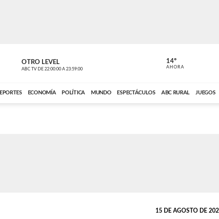
14º
OTRO LEVEL
MÚSICA PA
AHORA
ABC TV
DE
22:00:00
A
23:59:00
ABC CARDINAL 
EPORTES
ECONOMÍA
POLÍTICA
MUNDO
ESPECTÁCULOS
ABC RURAL
JUEGOS
15 DE AGOSTO DE 2020