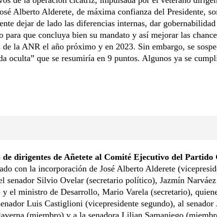
osé Alberto Alderete, de máxima confianza del Presidente, so
nte dejar de lado las diferencias internas, dar gobernabilidad
 para que concluya bien su mandato y así mejorar las chance
s de la ANR el año próximo y en 2023. Sin embargo, se sosp
a oculta” que se resumiría en 9 puntos. Algunos ya se cumpl
o de dirigentes de Añetete al Comité Ejecutivo del Partido
ado con la incorporación de José Alberto Alderete (vicepresid
el senador Silvio Ovelar (secretario político), Jazmín Narváez
y el ministro de Desarrollo, Mario Varela (secretario), quien
enador Luis Castiglioni (vicepresidente segundo), al senador
laverna (miembro) y a la senadora Lilian Samaniego (miembr