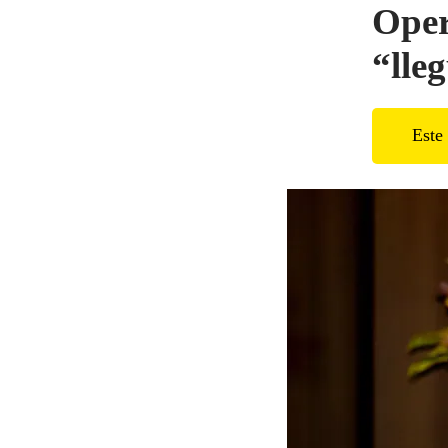
Oper
“lle
Este 