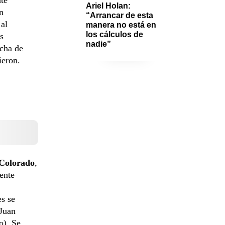
Ariel Holan: 
n
“Arrancar de esta 
 al
manera no está en 
los cálculos de 
s
nadie”
echa de
ieron.
 Colorado
,
ente
es se
 Juan
o). Se