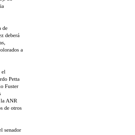
ia
a de
ez deberá
as,
colorados a
 el
rdo Petta
io Fuster
s
a la ANR
s de otros
el senador