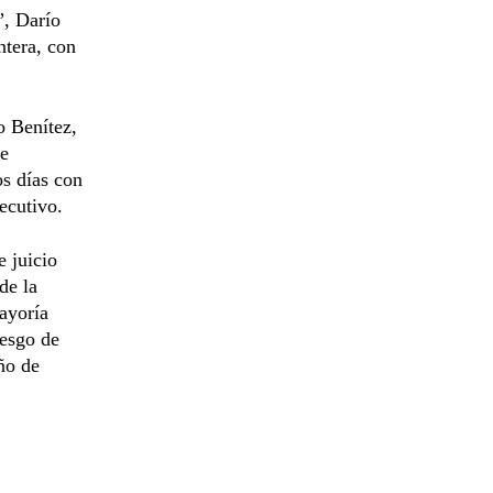
”, Darío
ntera, con
o Benítez,
de
os días con
jecutivo.
e juicio
de la
ayoría
iesgo de
ño de