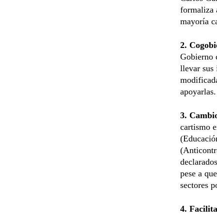
formaliza 
mayoría ca
2. Cogobi
Gobierno 
llevar sus
modificada
apoyarlas.
3. Cambio
cartismo e
(Educación
(Anticont
declarados
pese a que
sectores po
4. Facili