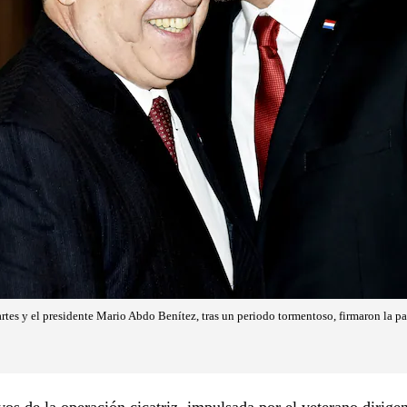
rtes y el presidente Mario Abdo Benítez, tras un periodo tormentoso, firmaron la p
vos de la operación cicatriz, impulsada por el veterano dirige