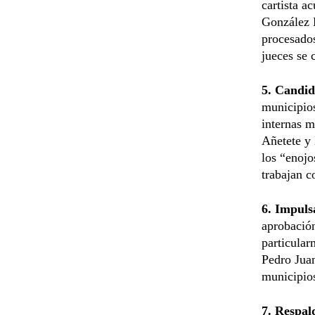
cartista a
González D
procesados
jueces se 
5. Candi
municipios
internas m
Añetete y 
los “enojo
trabajan c
6. Impuls
aprobació
particular
Pedro Juan
municipios
7. Respal