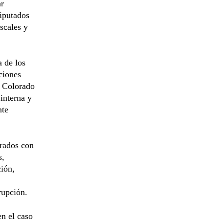
ar
iputados
scales y
a de los
ciones
e Colorado
interna y
nte
orados con
s,
ión,
rupción.
en el caso