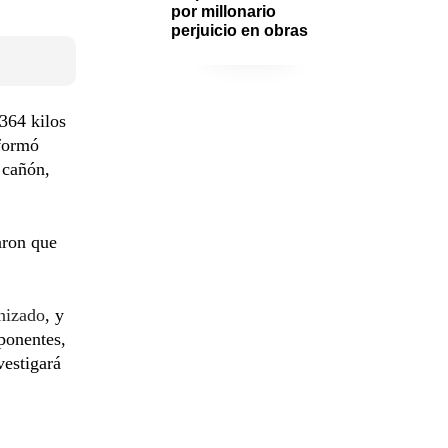
por millonario 
perjuicio en obras
364 kilos
formó
 cañón,
aron que
nizado
, y
ponentes,
vestigará