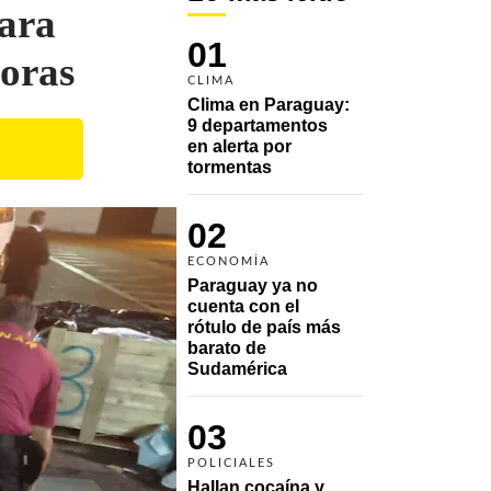
para
01
doras
CLIMA
Clima en Paraguay: 
9 departamentos 
en alerta por 
tormentas
02
ECONOMÍA
Paraguay ya no 
cuenta con el 
rótulo de país más 
barato de 
Sudamérica
03
POLICIALES
Hallan cocaína y 