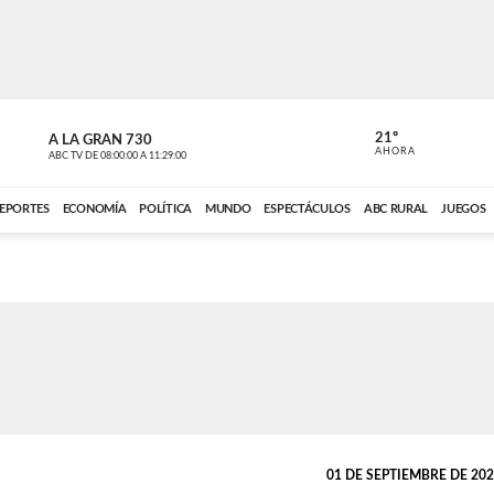
21º
A LA GRAN 730
A LA GRAN 
AHORA
ABC TV
DE
08:00:00
A
11:29:00
ABC CARDINAL 
EPORTES
ECONOMÍA
POLÍTICA
MUNDO
ESPECTÁCULOS
ABC RURAL
JUEGOS
01 DE SEPTIEMBRE DE 2021