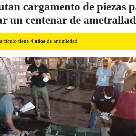
utan cargamento de piezas 
r un centenar de ametralla
artículo tiene
4
año
s
de antigüedad