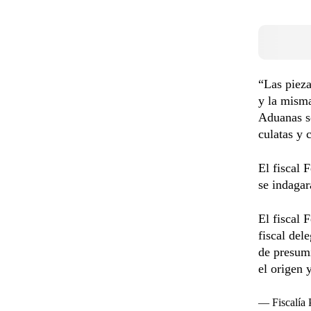
“Las pieza
y la mism
Aduanas so
culatas y 
El fiscal 
se indagar
El fiscal 
fiscal del
de presumi
el origen 
— Fiscalía