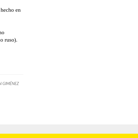
e hecho en
mo
o ruso).
N GIMÉNEZ