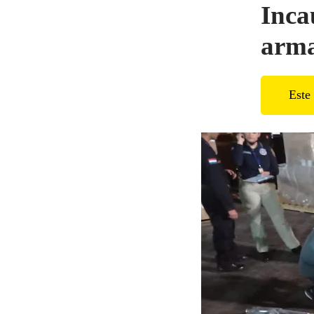
Inca
arma
Este 