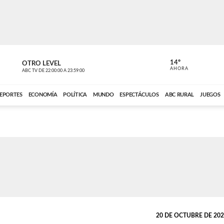
14º
OTRO LEVEL
MÚSICA PA
AHORA
ABC TV
DE
22:00:00
A
23:59:00
ABC CARDINAL 
EPORTES
ECONOMÍA
POLÍTICA
MUNDO
ESPECTÁCULOS
ABC RURAL
JUEGOS
20 DE OCTUBRE DE 2021