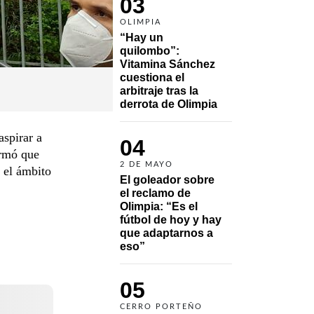
03
OLIMPIA
“Hay un 
quilombo”: 
Vitamina Sánchez 
cuestiona el 
arbitraje tras la 
derrota de Olimpia
aspirar a
04
irmó que
2 DE MAYO
 el ámbito
El goleador sobre 
el reclamo de 
Olimpia: “Es el 
fútbol de hoy y hay 
que adaptarnos a 
eso”
05
CERRO PORTEÑO