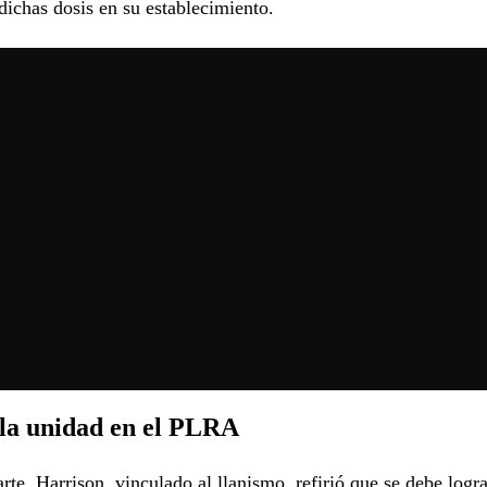
ichas dosis en su establecimiento.
 la unidad en el PLRA
arte, Harrison, vinculado al llanismo, refirió que se debe logr