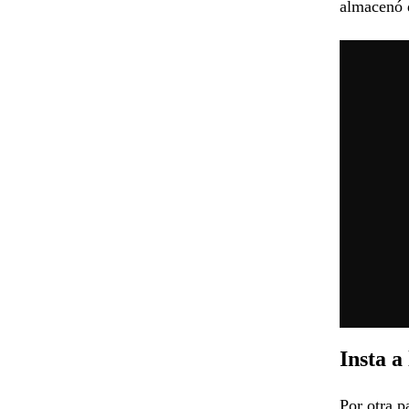
almacenó d
Insta a
Por otra p