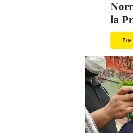
Norm
la P
Este 