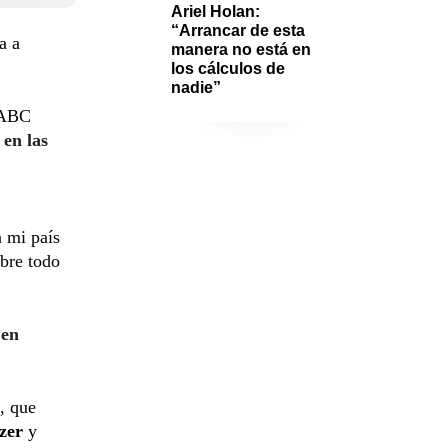
Ariel Holan: 
“Arrancar de esta 
a a
manera no está en 
los cálculos de 
nadie”
a ABC
 en las
n mi país
obre todo
 en
”, que
izer
y