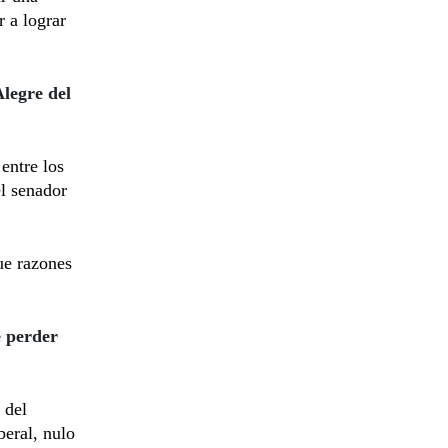
 a lograr
Alegre del
entre los
el senador
ue razones
e perder
 del
beral, nulo