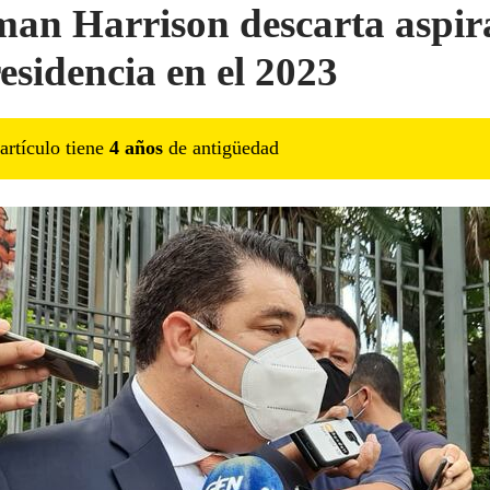
an Harrison descarta aspir
residencia en el 2023
artículo tiene
4
año
s
de antigüedad