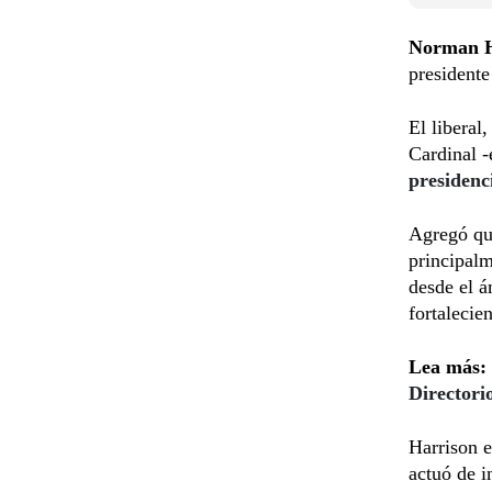
Norman H
presidente
El liberal
Cardinal 
presidenc
Agregó que
principalm
desde el á
fortalecie
Lea más:
Directori
Harrison e
actuó de i