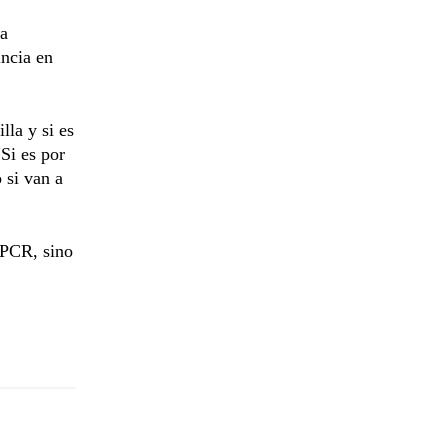
la
incia en
lla y si es
Si es por
 si van a
 PCR, sino