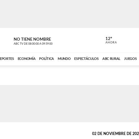
12º
NO TIENE NOMBRE
NO TIENE 
AHORA
ABC TV
DE
08:00:00
A
09:59:00
ABC CARDINAL 
EPORTES
ECONOMÍA
POLÍTICA
MUNDO
ESPECTÁCULOS
ABC RURAL
JUEGOS
02 DE NOVIEMBRE DE 2021