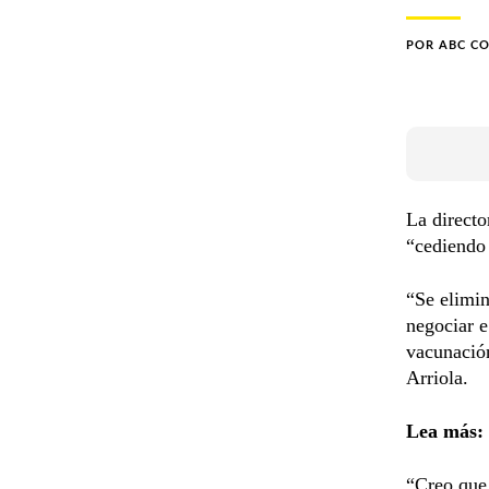
POR
ABC C
La directo
“cediendo 
“Se elimin
negociar e
vacunación
Arriola.
Lea más:
“Creo que 