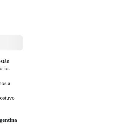
están
orio.
mos a
sostuvo
gentina