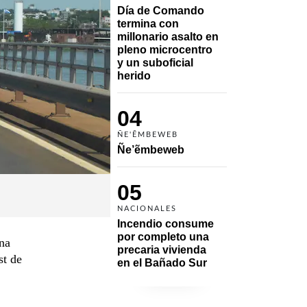
Día de Comando 
termina con 
millonario asalto en 
pleno microcentro 
y un suboficial 
herido
04
ÑE'ẼMBEWEB
Ñe’ẽmbeweb
05
NACIONALES
Incendio consume 
por completo una 
ina
precaria vivienda 
st de
en el Bañado Sur