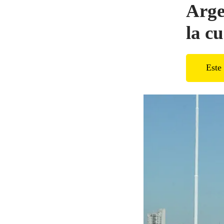
Arge
la c
Este 