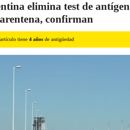
ntina elimina test de antígen
uarentena, confirman
artículo tiene
4
año
s
de antigüedad