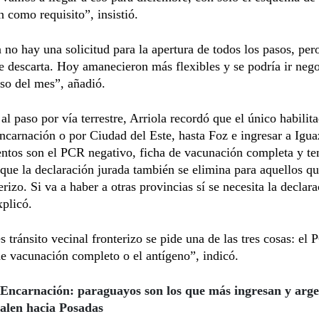
 como requisito”, insistió.
 no hay una solicitud para la apertura de todos los pasos, per
 descarta. Hoy amanecieron más flexibles y se podría ir neg
rso del mes”, añadió.
al paso por vía terrestre, Arriola recordó que el único habilit
carnación o por Ciudad del Este, hasta Foz e ingresar a Igu
ntos son el PCR negativo, ficha de vacunación completa y t
que la declaración jurada también se elimina para aquellos q
erizo. Si va a haber a otras provincias sí se necesita la declar
xplicó.
 tránsito vecinal fronterizo se pide una de las tres cosas: el 
e vacunación completo o el antígeno”, indicó.
Encarnación: paraguayos son los que más ingresan y arge
alen hacia Posadas