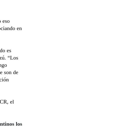
o eso
ociando en
ado es
azú. “Los
engo
ue son de
ación
PCR, el
ntinos los