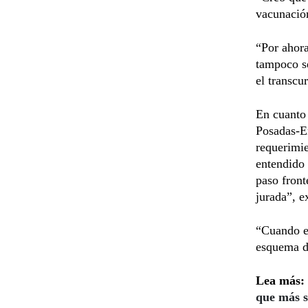
vacunación
“Por ahora
tampoco se
el transcu
En cuanto 
Posadas-En
requerimie
entendido 
paso front
jurada”, e
“Cuando es
esquema d
Lea más:
que más s