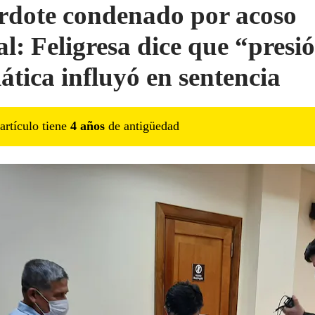
rdote condenado por acoso
al: Feligresa dice que “presi
ática influyó en sentencia
artículo tiene
4
año
s
de antigüedad