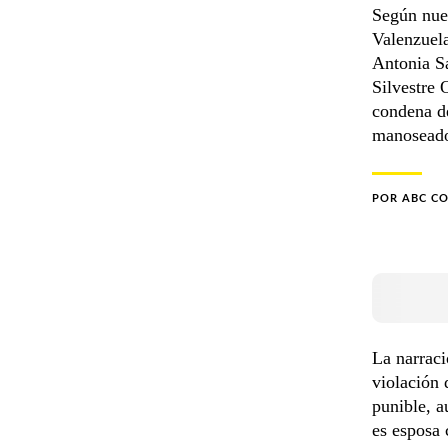
Según nue
Valenzuel
Antonia Sá
Silvestre 
condena de
manoseado 
POR
ABC C
La narraci
violación 
punible, a
es esposa 