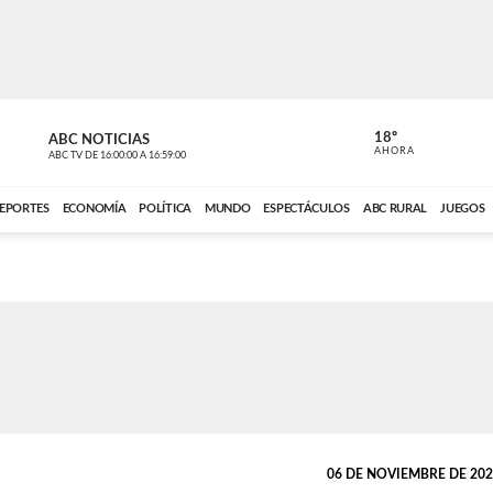
18º
ABC NOTICIAS
ANCHO PER
AHORA
ABC TV
DE
16:00:00
A
16:59:00
ABC CARDINAL 
EPORTES
ECONOMÍA
POLÍTICA
MUNDO
ESPECTÁCULOS
ABC RURAL
JUEGOS
06 DE NOVIEMBRE DE 2021