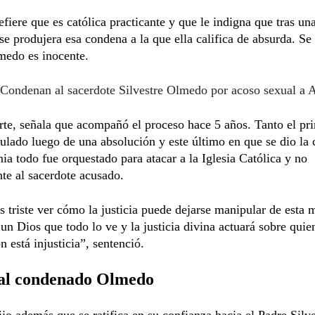
fiere que es católica practicante y que le indigna que tras un
se produjera esa condena a la que ella califica de absurda. Se
medo es inocente.
Condenan al sacerdote Silvestre Olmedo por acoso sexual a 
rte, señala que acompañó el proceso hace 5 años. Tanto el pri
ulado luego de una absolución y este último en que se dio la
ia todo fue orquestado para atacar a la Iglesia Católica y no
te al sacerdote acusado.
es triste ver cómo la justicia puede dejarse manipular de esta 
un Dios que todo lo ve y la justicia divina actuará sobre quie
 está injusticia”, sentenció.
al condenado Olmedo
jo además que se ratifica en su confianza hacia el Padre Silve