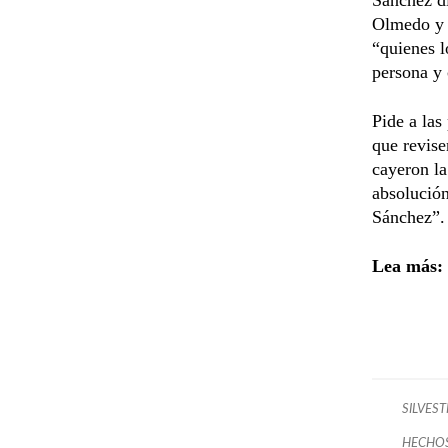
Olmedo y r
“quienes 
persona y 
Pide a las
que revise
cayeron la
absolución
Sánchez”.
Lea más:
SILVES
HECHOS