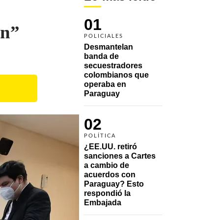
01
ón”
POLICIALES
Desmantelan 
banda de 
secuestradores 
colombianos que 
operaba en 
Paraguay
02
POLÍTICA
¿EE.UU. retiró 
sanciones a Cartes 
a cambio de 
acuerdos con 
Paraguay? Esto 
respondió la 
Embajada