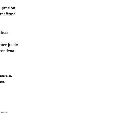
a presión
 reafirma
Alexa
mer juicio
 condena.
manera.
nes
stre