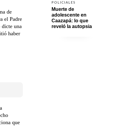
POLICIALES
Muerte de 
rma de
adolescente en 
ra el Padre
Caazapá: lo que 
 dicte una
reveló la autopsia
tió haber
a
echo
ciona que