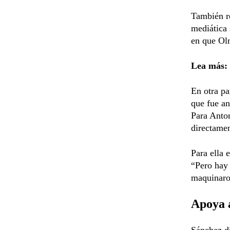
También re
mediática 
en que Ol
Lea más:
En otra pa
que fue an
Para Anton
directamen
Para ella 
“Pero hay 
maquinaron
Apoya 
Sánchez di