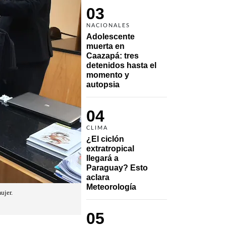
03
NACIONALES
Adolescente 
muerta en 
Caazapá: tres 
detenidos hasta el 
momento y 
autopsia
04
CLIMA
¿El ciclón 
extratropical 
llegará a 
Paraguay? Esto 
aclara 
Meteorología
ujer.
05