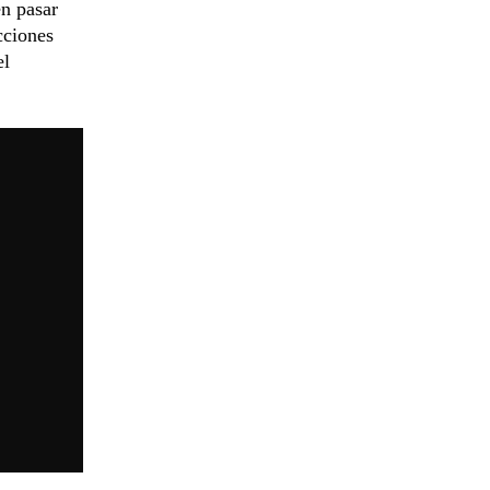
en pasar
cciones
el