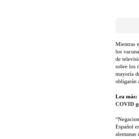
Mientras e
los vacuna
de televis
sobre los 
mayoría de
obligarán 
Lea más:
COVID ge
“Negacion
Español en
alemanas q