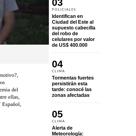
03
POLICIALES
Identifican en 
Ciudad del Este al 
supuesto cabecilla 
del robo de 
celulares por valor 
de US$ 400.000
04
CLIMA
motivo?,
Tormentas fuertes 
tos
persistirán esta 
demia del
tarde: conocé las 
zonas afectadas
tre ellas,
W Español,
05
CLIMA
Alerta de 
Meteorología: 