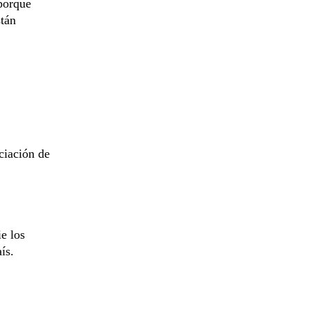
 porque
stán
ciación de
e los
ís.