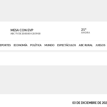
21º
MESA CON EVP
DE TODO 
AHORA
ABC TV
DE
20:00:00
A
20:59:00
ABC CARDINAL 
EPORTES
ECONOMÍA
POLÍTICA
MUNDO
ESPECTÁCULOS
ABC RURAL
JUEGOS
03 DE DICIEMBRE DE 2021