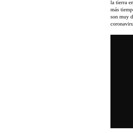
la tierra 
más tiempo
son muy du
coronaviru