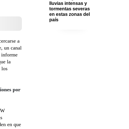
lluvias intensas y 
tormentas severas 
en estas zonas del 
país
cercarse a
e, un canal
n informe
que la
 los
iones por
 DW
as
den en que