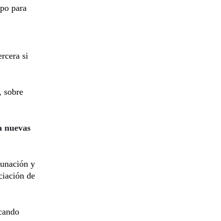
po para
rcera si
, sobre
a nuevas
cunación y
ciación de
icando