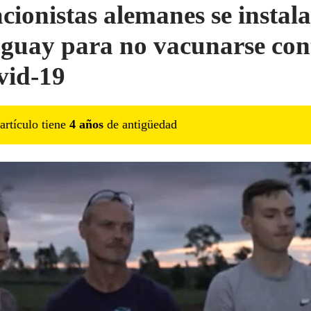
cionistas alemanes se instal
guay para no vacunarse con
ovid-19
artículo tiene
4
año
s
de antigüedad