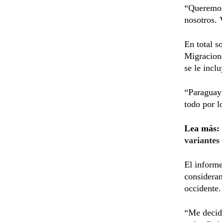
“Queremos
nosotros. 
En total s
Migracione
se le incl
“Paraguay 
todo por l
Lea más:
variantes
El informe
consideran
occidente.
“Me decidí