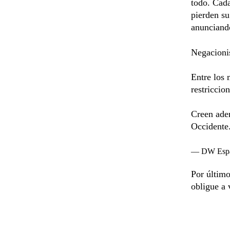
todo. Cada
pierden su
anunciando
Negacioni
Entre los 
restriccio
Creen ade
Occidente
— DW Espa
Por último
obligue a 