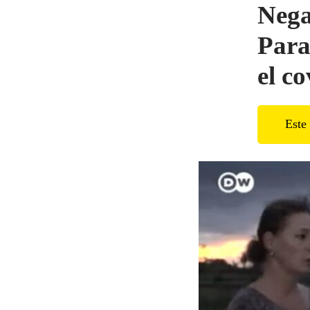
Nega
Para
el c
Este 