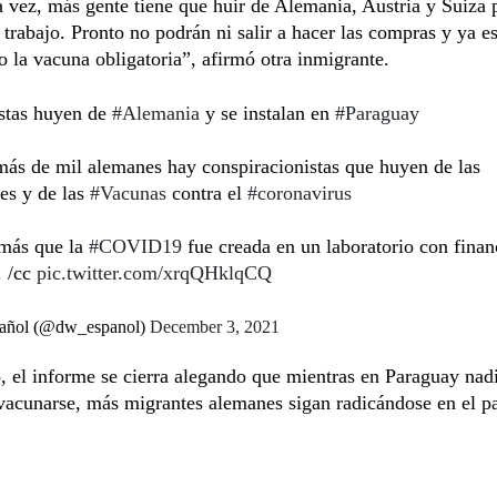
 vez, más gente tiene que huir de Alemania, Austria y Suiza
 trabajo. Pronto no podrán ni salir a hacer las compras y ya e
 la vacuna obligatoria”, afirmó otra inmigrante.
stas huyen de
#Alemania
y se instalan en
#Paraguay
más de mil alemanes hay conspiracionistas que huyen de las
nes y de las
#Vacunas
contra el
#coronavirus
más que la
#COVID19
fue creada en un laboratorio con finan
. /cc
pic.twitter.com/xrqQHklqCQ
ñol (@dw_espanol)
December 3, 2021
, el informe se cierra alegando que mientras en Paraguay nadi
vacunarse, más migrantes alemanes sigan radicándose en el pa