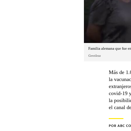
Familia alemana que fue e
Gentileza
Más de 1.0
la vacunac
extranjero
covid-19 y
la posibil
el canal d
POR
ABC C