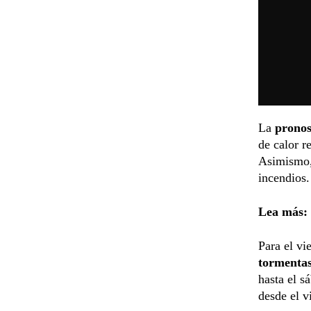
La
pronos
de calor r
Asimismo, 
incendios.
Lea más:
Para el vi
tormentas
hasta el s
desde el v