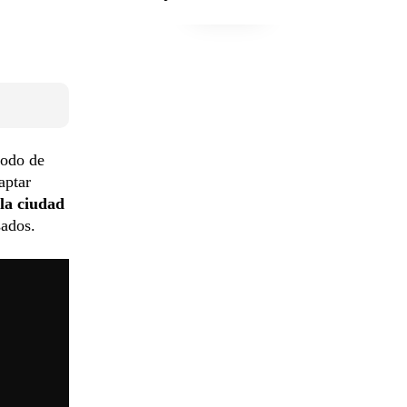
modo de
aptar
 la ciudad
sados.