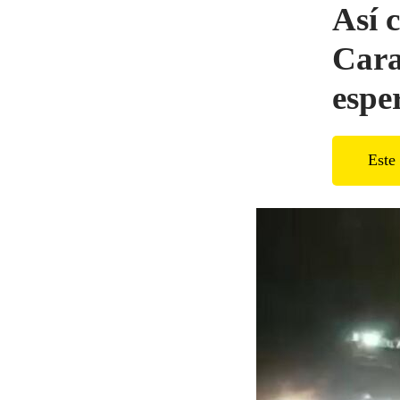
Así 
Cara
espe
Este 