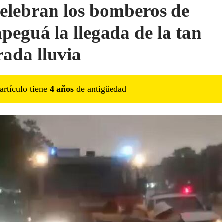
celebran los bomberos de
peguá la llegada de la tan
rada lluvia
artículo tiene
4
año
s
de antigüedad