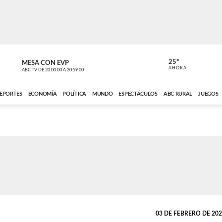
25º
MESA CON EVP
EL OBSERV
AHORA
ABC TV
DE
20:00:00
A
20:59:00
ABC CARDINAL 
EPORTES
ECONOMÍA
POLÍTICA
MUNDO
ESPECTÁCULOS
ABC RURAL
JUEGOS
03 DE FEBRERO DE 2022