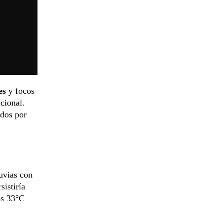
es
y focos
acional.
ados por
luvias con
sistiría
os 33°C