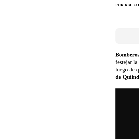
POR
ABC C
Bomberos
festejar l
luego de q
de Quiin