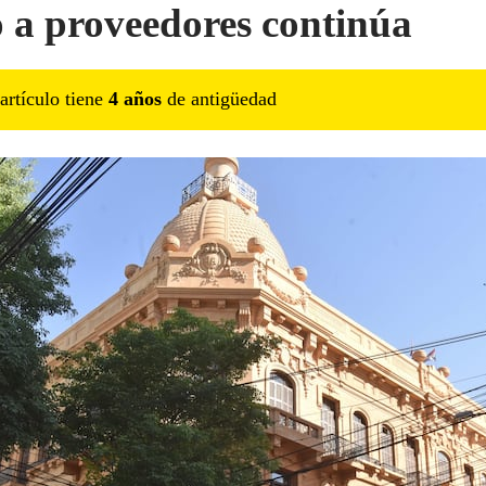
 a proveedores continúa
artículo tiene
4
año
s
de antigüedad