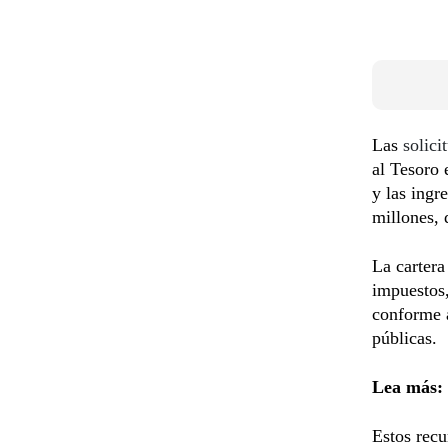
Las
solici
al Tesoro 
y las ingr
millones, 
La carter
impuestos,
conforme a
públicas.
Lea más:
Estos recu