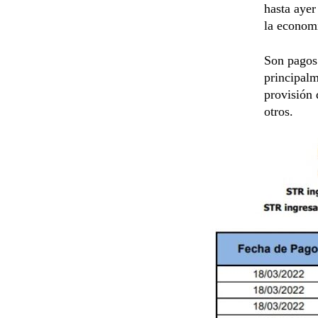
hasta aye
la economí
Son pagos 
principal
provisión 
otros.