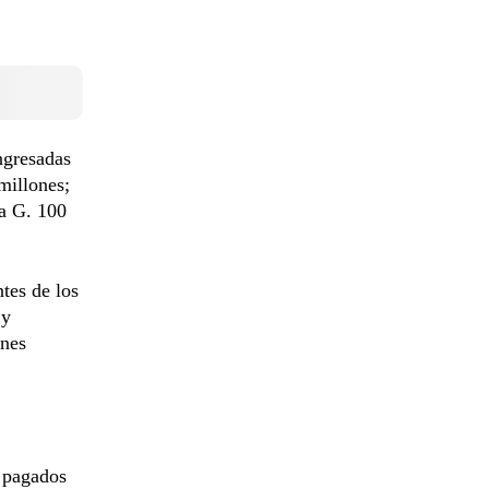
ngresadas
millones;
ta G. 100
tes de los
 y
ones
) pagados