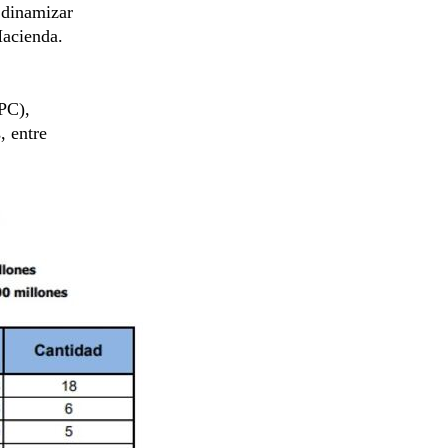
a dinamizar
Hacienda.
PC),
, entre