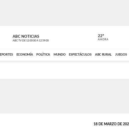
22º
ABC NOTICIAS
CARDINAL 
AHORA
ABC TV
DE
12:00:00
A
12:59:00
ABC CARDINAL 
EPORTES
ECONOMÍA
POLÍTICA
MUNDO
ESPECTÁCULOS
ABC RURAL
JUEGOS
18 DE MARZO DE 2022