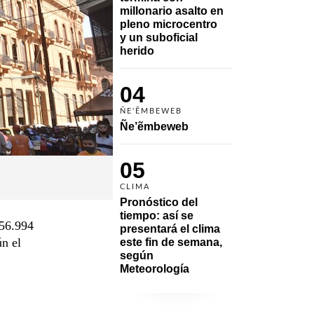
millonario asalto en 
pleno microcentro 
y un suboficial 
herido
04
ÑE'ẼMBEWEB
Ñe’ẽmbeweb
05
CLIMA
Pronóstico del 
tiempo: así se 
 56.994
presentará el clima 
ún el
este fin de semana, 
según 
Meteorología