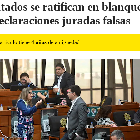
tados se ratifican en blanqu
declaraciones juradas falsas
artículo tiene
4
año
s
de antigüedad