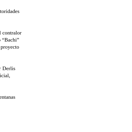
utoridades
l contralor
o “Bachi”
 proyecto
 Derlis
cial,
ventanas