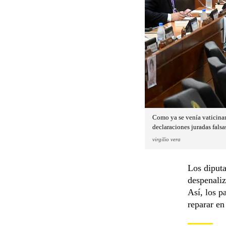
Como ya se venía vaticinand
declaraciones juradas fals
virgilio vera
Los diputa
despenaliz
Así, los p
reparar en