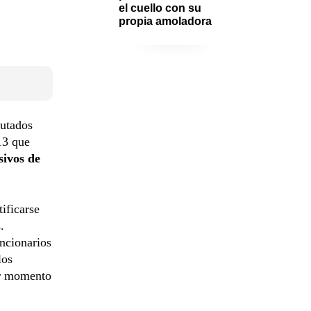
el cuello con su 
propia amoladora
putados
13 que
sivos de
ificarse
.
uncionarios
los
er momento