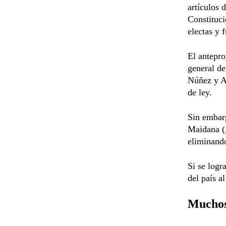
artículos 
Constituci
electas y 
El antepro
general de
Núñez y A
de ley.
Sin embarg
Maidana (A
eliminando
Si se logr
del país a
Muchos