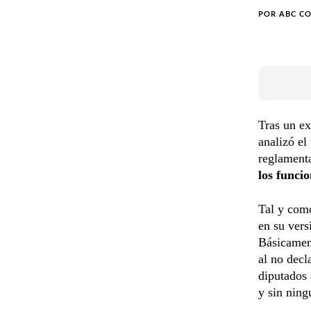
POR
ABC C
Tras un ex
analizó el
reglament
los funci
Tal y como
en su vers
Básicament
al no decl
diputados 
y sin ning