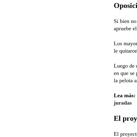
Oposic
Si bien no
apruebe el
Los mayore
le quitaron
Luego de m
en que se 
la pelota 
Lea más:
juradas
El proy
El proyect