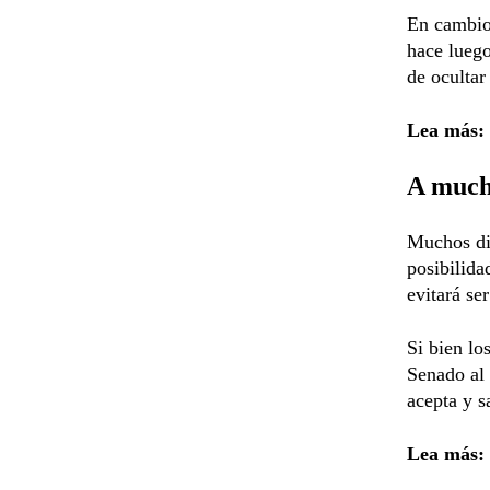
En cambio,
hace luego
de ocultar
Lea más:
A mucho
Muchos di
posibilida
evitará se
Si bien lo
Senado al 
acepta y s
Lea más: