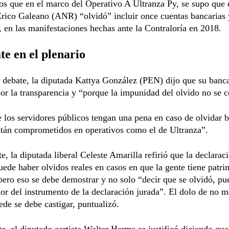
s que en el marco del Operativo A Ultranza Py, se supo que 
rico Galeano (ANR) “olvidó” incluir once cuentas bancarias 
 en las manifestaciones hechas ante la Contraloría en 2018.
te en el plenario
 debate, la diputada Kattya González (PEN) dijo que su banc
or la transparencia y “porque la impunidad del olvido no se c
 los servidores públicos tengan una pena en caso de olvidar 
stán comprometidos en operativos como el de Ultranza”.
te, la diputada liberal Celeste Amarilla refirió que la declarac
uede haber olvidos reales en casos en que la gente tiene patr
pero eso se debe demostrar y no solo “decir que se olvidó, pu
alor del instrumento de la declaración jurada”. El dolo de no 
ede se debe castigar, puntualizó.
te, el diputado cartista Walter Harms se justificó diciendo qu