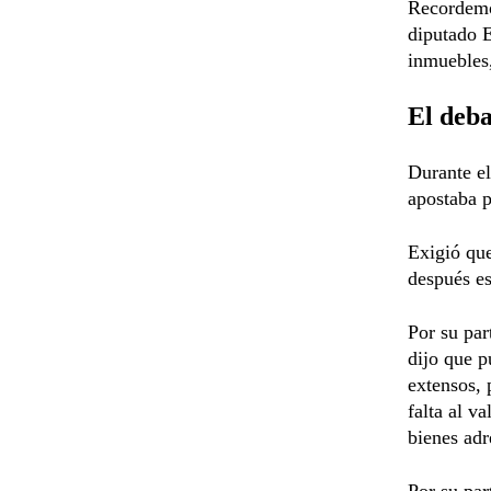
Recordemo
diputado E
inmuebles,
El deba
Durante el
apostaba p
Exigió que
después e
Por su par
dijo que p
extensos, 
falta al v
bienes adr
Por su par