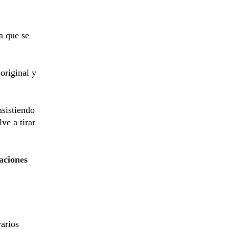
a que se
original y
nsistiendo
ve a tirar
aciones
varios