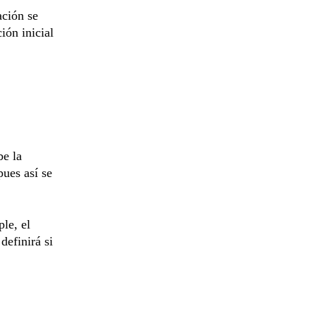
ación se
ión inicial
be la
pues así se
le, el
definirá si