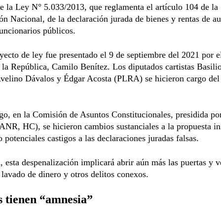
de la Ley N° 5.033/2013, que reglamenta el artículo 104 de la
ón Nacional, de la declaración jurada de bienes y rentas de a
funcionarios públicos.
yecto de ley fue presentado el 9 de septiembre del 2021 por e
 la República, Camilo Benítez. Los diputados cartistas Basili
velino Dávalos y Édgar Acosta (PLRA) se hicieron cargo del
o, en la Comisión de Asuntos Constitucionales, presidida por
NR, HC), se hicieron cambios sustanciales a la propuesta ini
 potenciales castigos a las declaraciones juradas falsas.
a, esta despenalización implicará abrir aún más las puertas y 
l lavado de dinero y otros delitos conexos.
 tienen “amnesia”