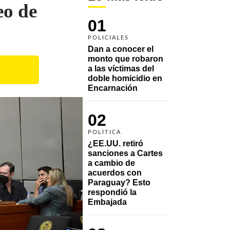
eo de
01
POLICIALES
Dan a conocer el 
monto que robaron 
a las víctimas del 
doble homicidio en 
Encarnación
02
POLÍTICA
¿EE.UU. retiró 
sanciones a Cartes 
a cambio de 
acuerdos con 
Paraguay? Esto 
respondió la 
Embajada