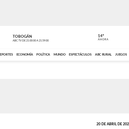
14º
TOBOGÁN
DE TODO 
AHORA
ABC TV
DE
21:00:00
A
21:59:00
ABC CARDINAL 
EPORTES
ECONOMÍA
POLÍTICA
MUNDO
ESPECTÁCULOS
ABC RURAL
JUEGOS
20 DE ABRIL DE 2022