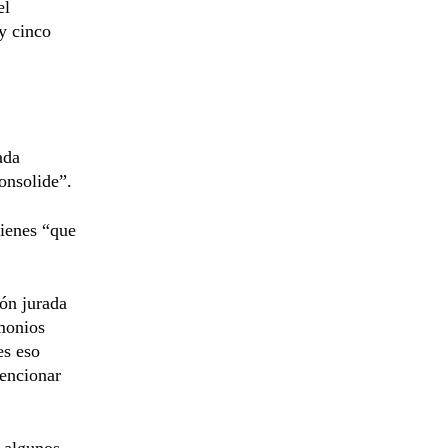
el
y cinco
ada
onsolide”.
bienes “que
ión jurada
imonios
es eso
mencionar
e algunos