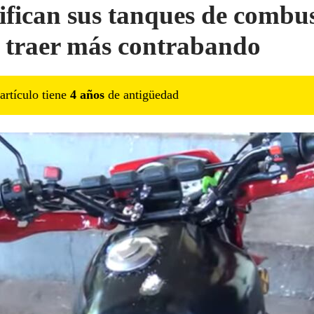
fican sus tanques de combus
 traer más contrabando
artículo tiene
4
año
s
de antigüedad