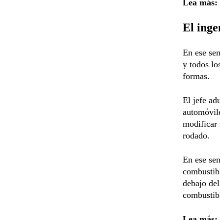
Lea más:
El inge
En ese sen
y todos lo
formas.
El jefe ad
automóvile
modificar 
rodado.
En ese sen
combustibl
debajo del
combustibl
Lea más: