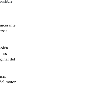
bustible
incesante
ersas
mbién
ismo:
ginal del
esar
del motor,