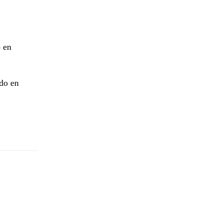
ó en
ado en