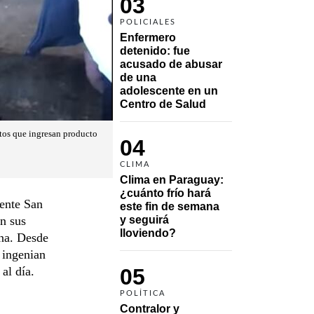
03
POLICIALES
Enfermero 
detenido: fue 
acusado de abusar 
de una 
adolescente en un 
Centro de Salud
otos que ingresan producto
04
CLIMA
Clima en Paraguay: 
¿cuánto frío hará 
uente San
este fin de semana 
n sus
y seguirá 
lloviendo?
ina. Desde
 ingenian
al día.
05
POLÍTICA
Contralor y 