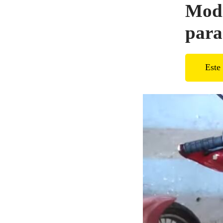
Modi
para
Este 