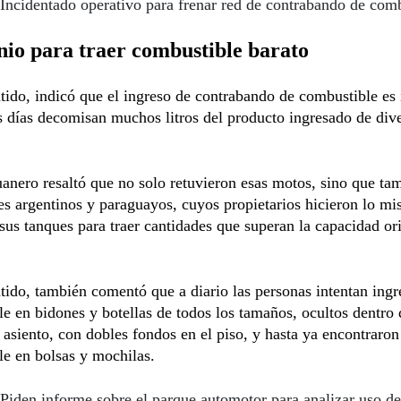
Incidentado operativo para frenar red de contrabando de com
nio para traer combustible barato
tido, indicó que el ingreso de contrabando de combustible es 
s días decomisan muchos litros del producto ingresado de div
uanero resaltó que no solo retuvieron esas motos, sino que ta
s argentinos y paraguayos, cuyos propietarios hicieron lo m
sus tanques para traer cantidades que superan la capacidad ori
tido, también comentó que a diario las personas intentan ingr
e en bidones y botellas de todos los tamaños, ocultos dentro 
 asiento, con dobles fondos en el piso, y hasta ya encontraron
e en bolsas y mochilas.
Piden informe sobre el parque automotor para analizar uso de