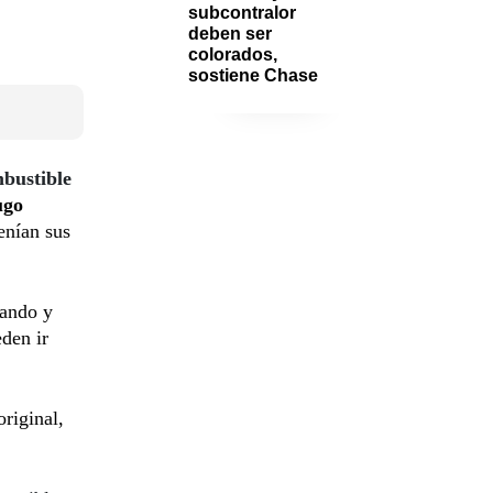
subcontralor 
deben ser 
colorados, 
sostiene Chase
bustible
ugo
enían sus
bando y
den ir
original,