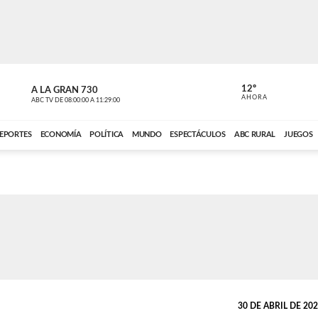
12º
A LA GRAN 730
A LA GRAN 
AHORA
ABC TV
DE
08:00:00
A
11:29:00
ABC CARDINAL 
EPORTES
ECONOMÍA
POLÍTICA
MUNDO
ESPECTÁCULOS
ABC RURAL
JUEGOS
30 DE ABRIL DE 2022