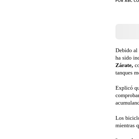
POR
ABC C
Debido al 
ha sido in
Zárate,
co
tanques m
Explicó qu
comprobaro
acumuland
Los bicicl
mientras q