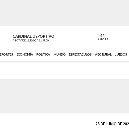
14º
CARDINAL DEPORTIVO
CARDINAL 
AHORA
ABC TV
DE
11:30:00
A
11:59:00
ABC CARDINAL 
EPORTES
ECONOMÍA
POLÍTICA
MUNDO
ESPECTÁCULOS
ABC RURAL
JUEGOS
28 DE JUNIO DE 2022