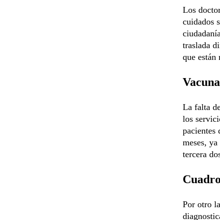
Los doctor
cuidados s
ciudadanía
traslada d
que están 
Vacuna
La falta d
los servic
pacientes 
meses, ya
tercera do
Cuadros
Por otro l
diagnostic