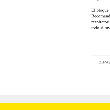
El bloque 
Recomendar
respirator
todo si tu
CASOS 