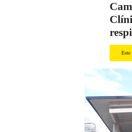
Cama
Clín
resp
Este 