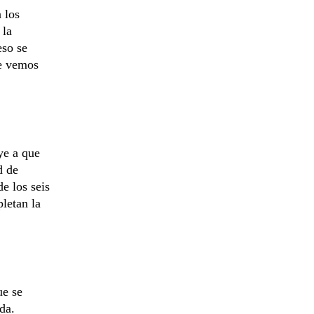
 los
 la
eso se
ue vemos
ye a que
d de
e los seis
letan la
ue se
da.