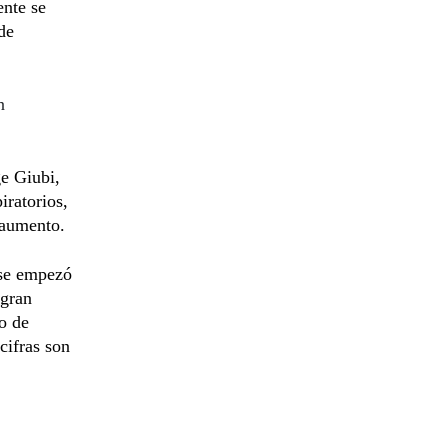
ente se
de
n
ge Giubi,
iratorios,
 aumento.
 se empezó
 gran
do de
cifras son