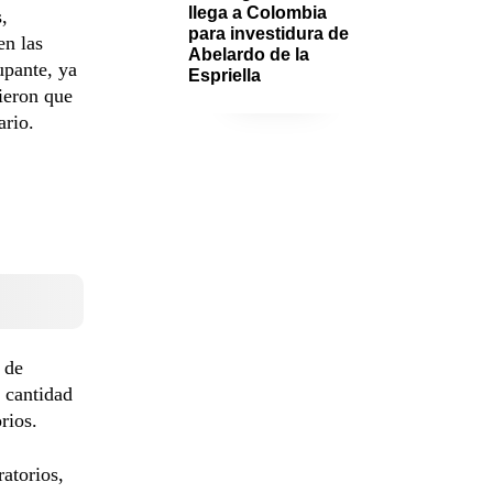
llega a Colombia 
,
para investidura de 
en las
Abelardo de la 
upante, ya
Espriella
ieron que
ario.
 de
n cantidad
rios.
atorios,