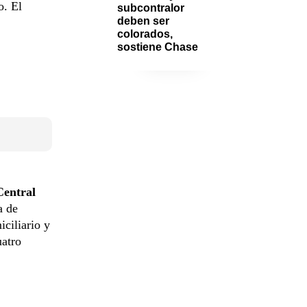
o. El
subcontralor 
deben ser 
colorados, 
sostiene Chase
Central
a de
iciliario y
uatro