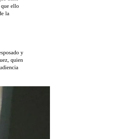
 que ello
de la
esposado y
uez, quien
udiencia