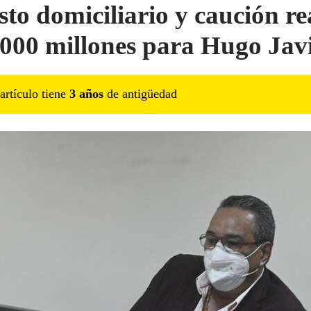
sto domiciliario y caución re
.000 millones para Hugo Jav
artículo tiene
3
año
s
de antigüedad