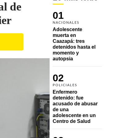
al de
01
ier
NACIONALES
Adolescente 
muerta en 
Caazapá: tres 
detenidos hasta el 
momento y 
autopsia
02
POLICIALES
Enfermero 
detenido: fue 
acusado de abusar 
de una 
adolescente en un 
Centro de Salud