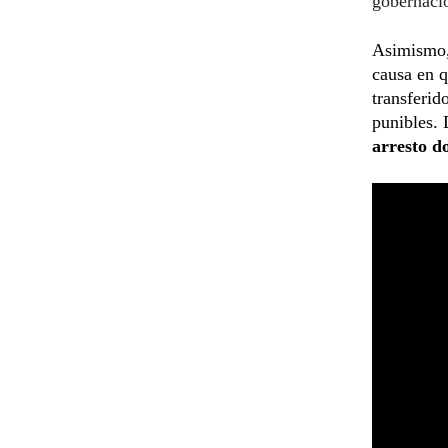
gobernaci
Asimismo, 
causa en q
transferid
punibles. 
arresto d