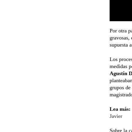
Por otra p
gravosas,
supuesta a
Los proces
medidas po
Agustín 
planteaban
grupos de 
magistrad
Lea más:
Javier
Sobre la c