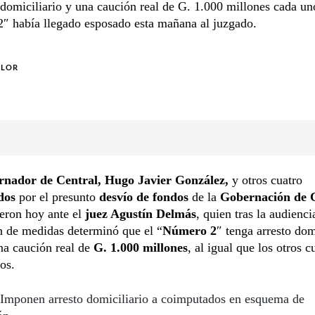
 domiciliario y una caución real de G. 1.000 millones cada un
″ había llegado esposado esta mañana al juzgado.
OLOR
rnador de Central, Hugo Javier González,
y otros cuatro
dos
por el presunto
desvío de fondos
de la
Gobernación de 
eron hoy ante el
juez Agustín Delmás
, quien tras la audienci
n de medidas determinó que el “
Número 2
″ tenga arresto dom
na caución real de
G. 1.000 millones
, al igual que los otros c
os.
Imponen arresto domiciliario a coimputados en esquema de