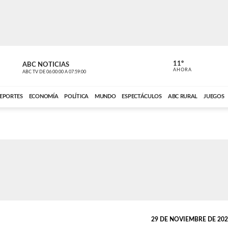
11º
ABC NOTICIAS
LA PRIMER
AHORA
ABC TV
DE
06:00:00
A
07:59:00
ABC CARDINAL 
EPORTES
ECONOMÍA
POLÍTICA
MUNDO
ESPECTÁCULOS
ABC RURAL
JUEGOS
29 DE NOVIEMBRE DE 2022