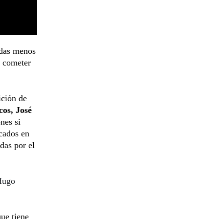
idas menos
e cometer
ición de
os, José
nes si
ocados en
das por el
 Hugo
que tiene