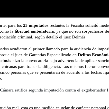
arte, para los
23 imputados
restantes la Fiscalía solicitó med
 como la
libertad ambulatoria
, ya que no son sospechosos d
sociación criminal, según detalló el juez Delmás.
ados acudieron al primer llamado para la audiencia de impos
rque el juez de Garantías Especializado en
Delitos Económic
Delmás
hizo la convocatoria bajo advertencia de aplicar sancio
 chicanas para trabar la diligencia. Los mismos fueron conv
cinco personas que se presentarán de acuerdo a las fechas fija
o.
Cámara ratifica segunda imputación contra el exgobernador
aución real, esta es una medida cautelar de carácter personal 