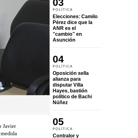
03
POLÍTICA
Elecciones: Camilo 
Pérez dice que la 
ANR es el 
“cambio” en 
Asunción 
04
POLÍTICA
Oposición sella 
alianza para 
disputar Villa 
Hayes, bastión 
político de Bachi 
Núñez
05
 Javier
POLÍTICA
a medida
Contralor y 