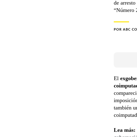
de arresto
“Número 2
POR
ABC C
El
exgobe
coimputa
compareci
imposició
también u
coimputad
Lea más: