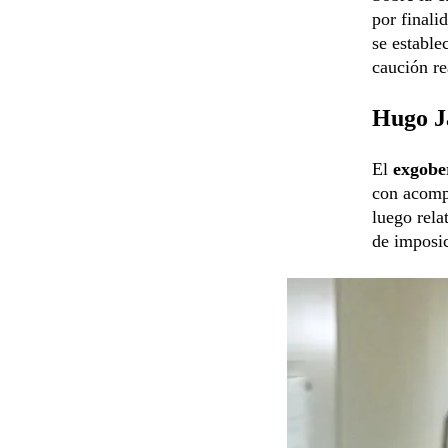
por finali
se estable
caución re
Hugo Ja
El
exgobe
con acompa
luego rela
de imposi