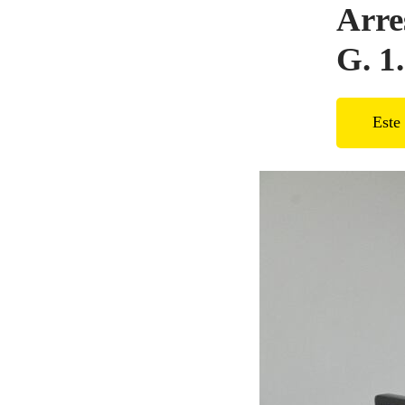
Arre
G. 1
Este 