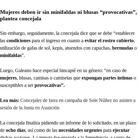
Mujeres deben ir sin minifaldas ni blusas “provocativas”,
plantea concejala
Sin embargo, seguidamente, la concejala dice que se debe “establecer
las
condiciones
para el ingreso en cuanto a
evitar el rostro cubierto
,
utilización de gafas de sol, kepis, atuendos con capuchas,
bermudas
o
minifaldas
”.
Luego, Galeano hace especial hincapié en su género: “en caso de
mujeres
, blusas, camisas o camisetas que
expongan partes íntimas
o
susceptibles a ser
provocativas”.
Lea más:
Concejales de farra en campaña de Sole Núñez no asisten a
sesión de la Junta en Asunción
La concejala finaliza pidiendo un informe de lo solicitado, en un plazo
de
ocho días
, así como de las
necesidades urgentes
para
ejecutar
dichas acciones. La minuta fue enviada a la Intendencia, a cargo de