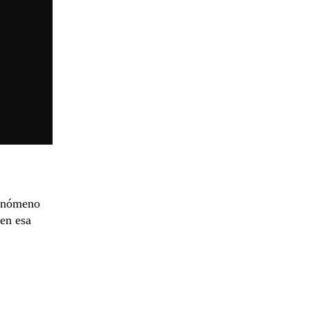
enómeno
en esa