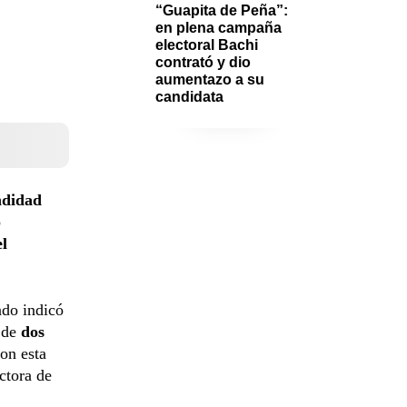
“Guapita de Peña”: 
en plena campaña 
electoral Bachi 
contrató y dio 
aumentazo a su 
candidata 
ndidad
o
l
ado indicó
 de
dos
con esta
ctora de