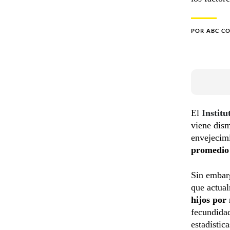
POR
ABC C
El
Institu
viene dis
envejecimi
promedio 
Sin embar
que actua
hijos por
fecundidad
estadístic