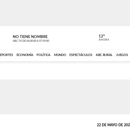
12º
NO TIENE NOMBRE
ABC RURAL
AHORA
ABC TV
DE
06:00:00
A
07:59:00
ABC CARDINAL 
EPORTES
ECONOMÍA
POLÍTICA
MUNDO
ESPECTÁCULOS
ABC RURAL
JUEGOS
22 DE MAYO DE 2023