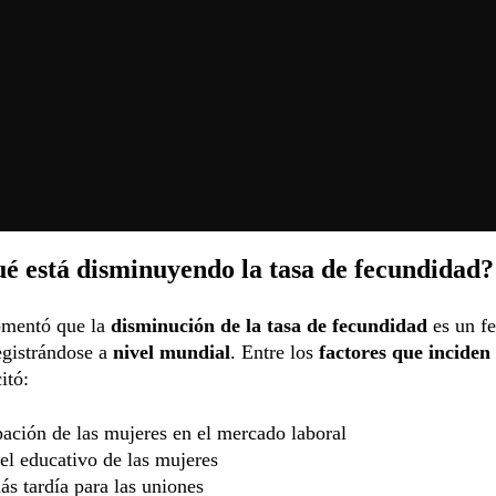
é está disminuyendo la tasa de fecundidad?
mentó que la
disminución de la tasa de fecundidad
es un f
egistrándose a
nivel mundial
. Entre los
factores que inciden
itó:
pación de las mujeres en el mercado laboral
l educativo de las mujeres
s tardía para las uniones