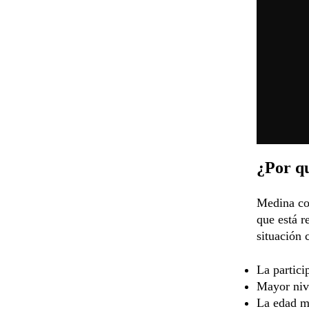
¿Por qu
Medina co
que está r
situación c
La partici
Mayor nive
La edad má