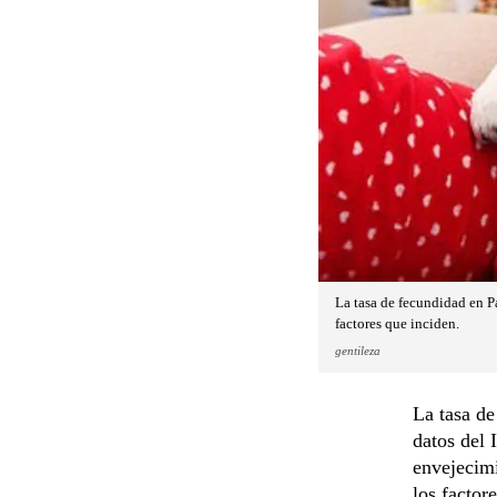
La tasa de fecundidad en P
factores que inciden.
gentileza
La tasa d
datos del 
envejecimi
los factor