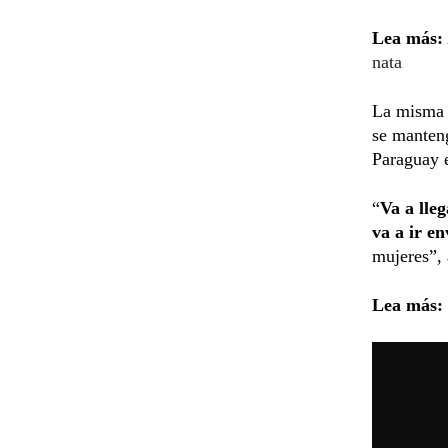
Lea más:
nata
La misma 
se manteng
Paraguay e
“
Va a lle
va a ir e
mujeres”, 
Lea más: