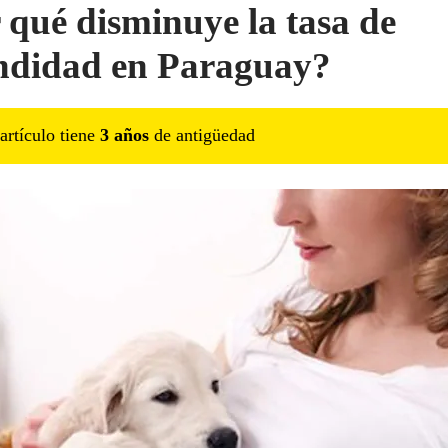
 qué disminuye la tasa de
ndidad en Paraguay?
artículo tiene
3
año
s
de antigüedad