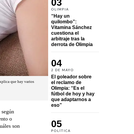
03
OLIMPIA
“Hay un 
quilombo”: 
Vitamina Sánchez 
cuestiona el 
arbitraje tras la 
derrota de Olimpia
04
2 DE MAYO
El goleador sobre 
xplica que hay varios
el reclamo de 
Olimpia: “Es el 
fútbol de hoy y hay 
que adaptarnos a 
eso”
, según
ento o
05
uáles son
POLÍTICA