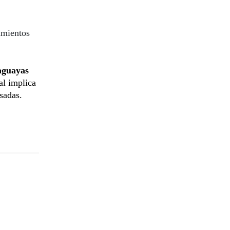
imientos
aguayas
ual implica
sadas.