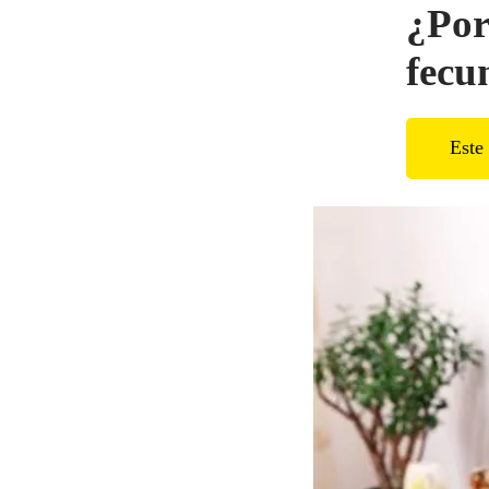
¿Por
fecu
Este 