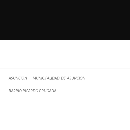
ASUNCION
MUNICIPALIDAD-DE-ASUNCION
BARRIO RICARDO BRUGADA