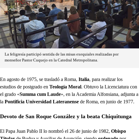
La feligresía participó sentida de las misas exequiales realizadas por
monseñor Pastor Cuquejo en la Catedral Metropolitana.
En agosto de 1975, se trasladó a Roma,
Italia
, para realizar los
estudios de postgrado en
Teología Moral
. Obtuvo la Licenciatura con
el grado «
Summa cum Laude
», en la Academia Alfonsiana, adjunta a
la
Pontificia Universidad Lateranense
de Roma, en junio de 1977.
Devoto de San Roque González y la beata Chiquitunga
El Papa Juan Pablo II lo nombró el 26 de junio de 1982,
Obispo
Titular
de Budua y Auxiliar de Asunción, siendo
ordenado
por