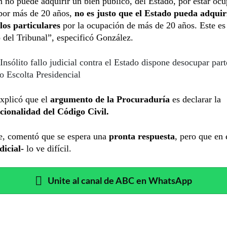
n no puede adquirir un bien público, del Estado, por estar oc
por más de 20 años,
no es justo que el Estado pueda adquiri
 los particulares
por la ocupación de más de 20 años. Este es
del Tribunal”, especificó González.
Insólito fallo judicial contra el Estado dispone desocupar part
 Escolta Presidencial
xplicó que el
argumento de la Procuraduría
es declarar la
ucionalidad del Código Civil.
e, comentó que se espera una
pronta respuesta
,
pero que en 
dicial-
lo ve difícil.
Unite al canal de ABC en WhatsApp