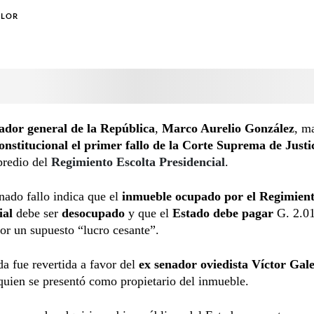
OLOR
ador general de la República
,
Marco Aurelio González
, m
constitucional el primer fallo de la Corte Suprema de Justi
predio del
Regimiento Escolta Presidencial
.
ado fallo indica que el
inmueble ocupado por el Regimient
ial
debe ser
desocupado
y que el
Estado debe pagar
G. 2.0
or un supuesto “lucro cesante”.
a fue revertida a favor del
ex senador oviedista Víctor Gal
 quien se presentó como propietario del inmueble.