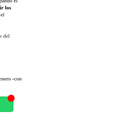
upando el
r los
 el
e del
enero -con