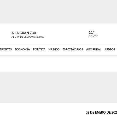
11º
A LA GRAN 730
A LA GRAN 
AHORA
ABC TV
DE
08:00:00
A
11:29:00
ABC CARDINAL 
EPORTES
ECONOMÍA
POLÍTICA
MUNDO
ESPECTÁCULOS
ABC RURAL
JUEGOS
02 DE ENERO DE 2024