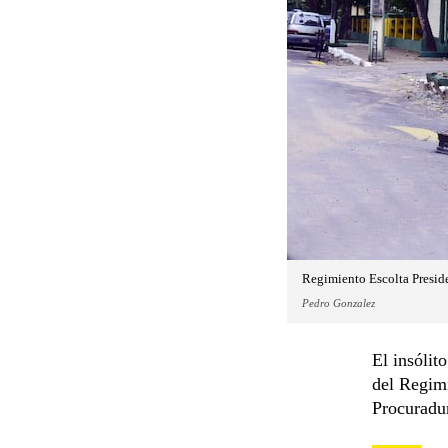
Regimiento Escolta Preside
Pedro Gonzalez
El insólit
del Regimi
Procuradur