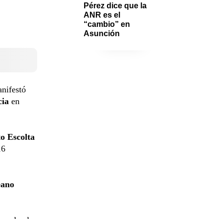
Pérez dice que la 
ANR es el 
“cambio” en 
Asunción 
anifestó
cia
en
o Escolta
16
eano