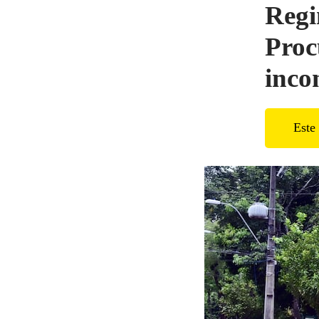
Regi
Proc
incon
Este 