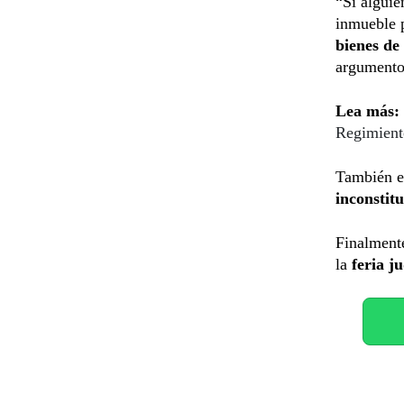
“Si alguie
inmueble 
bienes de
argumento 
Lea más:
Regimiento
También e
inconstit
Finalment
la
feria ju