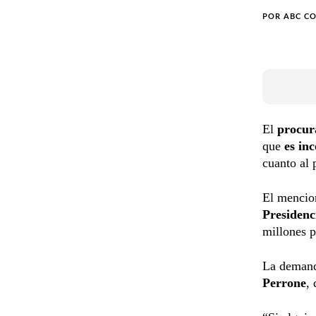
POR
ABC C
El
procur
que
es in
cuanto al 
El mencion
Presidenc
millones p
La demand
Perrone
,