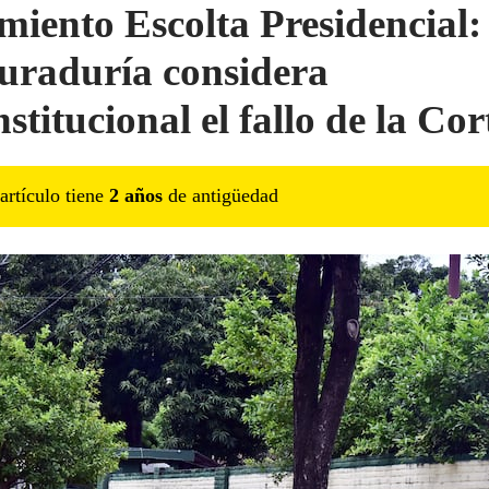
miento Escolta Presidencial:
uraduría considera
stitucional el fallo de la Cor
artículo tiene
2
año
s
de antigüedad