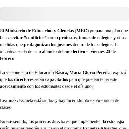
El
Ministerio de Educación y Ciencias
(
MEC
) prepara una plan que
busca
evitar “conflictos”
como
protestas
,
tomas de colegios
y otras
medidas que
protagonizan los jóvenes
dentro de los
colegios.
La
iniciativa se da de cara al
inicio
del
año lectivo
el
viernes 23
de
febrero
.
La viceministra de Educación Básica,
María Gloria Pereira
, explicó
que los
directores
serán
capacitados
para que puedan tener este
acercamiento
con los estudiantes desde el día uno.
Lea más:
Escuela está sin luz y hay incertidumbre sobre inicio de
clases
En ese sentido, los primeros directores que implementen la estrategia
serán quienes tendrán a su cargo el programa
Escuelas Abiertas
, que