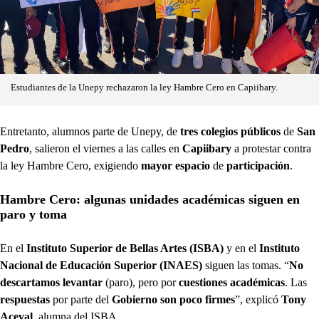
Estudiantes de la Unepy rechazaron la ley Hambre Cero en Capiibary.
Entretanto, alumnos parte de Unepy, de
tres colegios públicos
de
San
Pedro
, salieron el viernes a las calles en
Capiibary
a protestar contra
la ley Hambre Cero, exigiendo
mayor espacio
de
participación
.
Hambre Cero: algunas unidades académicas siguen en
paro y toma
En el
Instituto Superior de Bellas Artes (ISBA)
y en el
Instituto
Nacional de Educación Superior (INAES)
siguen las tomas. “
No
descartamos levantar
(paro), pero por
cuestiones académicas
. Las
respuestas
por parte del
Gobierno son poco firmes
”, explicó
Tony
Aceval
, alumna del ISBA.