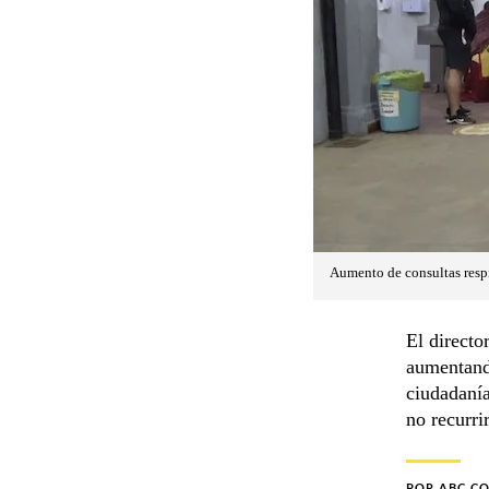
Aumento de consultas respir
El directo
aumentando
ciudadanía
no recurri
POR
ABC C