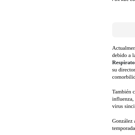
Actualment
debido a l
Respirato
su directo
comorbili
También co
influenza,
virus sinci
González a
temporada 