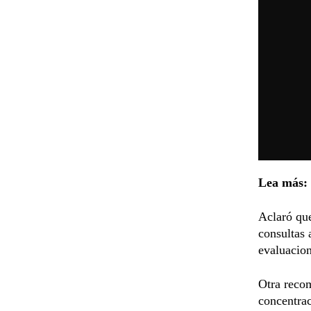
Lea más:
Aclaró que
consultas
evaluacion
Otra recom
concentrac