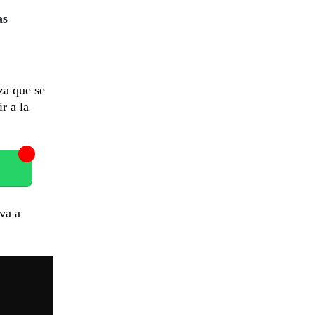
as
nza que se
r a la
va a