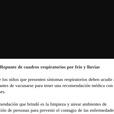
Repunte de cuadros respiratorios por frío y lluvias
 los niños que presenten síntomas respiratorios deben acudir 
 antes de vacunarse para tener una recomendación médica con
es.
endación que brindó es la limpieza y airear ambientes de
ión de personas para prevenir el contagio de las enfermedade