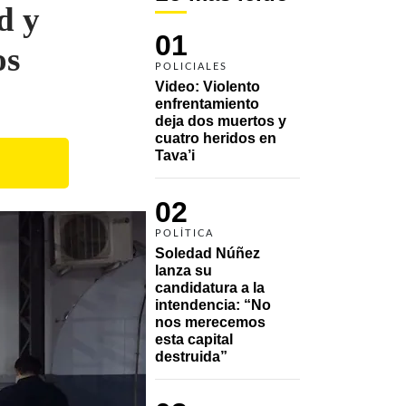
d y
01
os
POLICIALES
Video: Violento 
enfrentamiento 
deja dos muertos y 
cuatro heridos en 
Tava’i
02
POLÍTICA
Soledad Núñez 
lanza su 
candidatura a la 
intendencia: “No 
nos merecemos 
esta capital 
destruida”