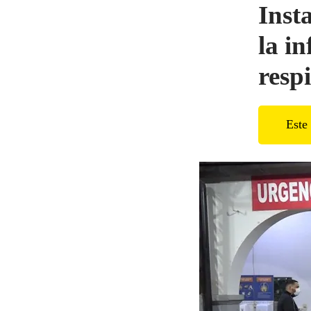
Inst
la i
resp
Este 