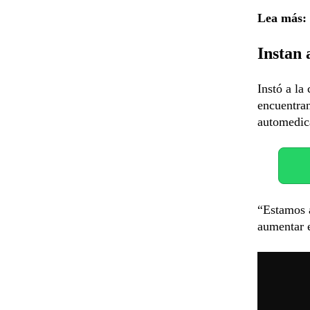
Lea más:
Instan 
Instó a la
encuentran
automedica
“Estamos a
aumentar e