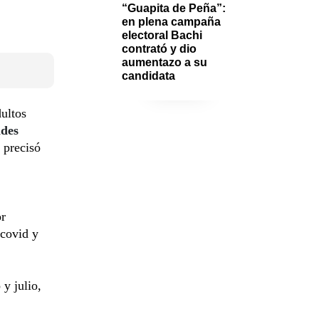
“Guapita de Peña”: 
en plena campaña 
electoral Bachi 
contrató y dio 
aumentazo a su 
candidata 
dultos
ades
 precisó
or
 covid y
y julio,