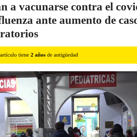
an a vacunarse contra el covi
nfluenza ante aumento de cas
iratorios
artículo tiene
2
año
s
de antigüedad