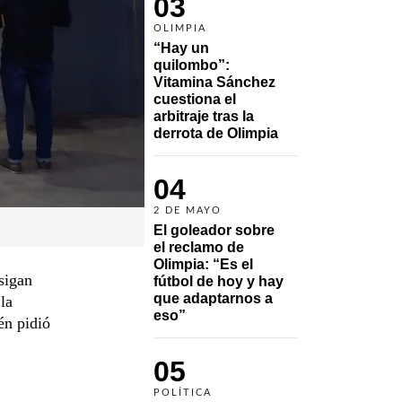
03
OLIMPIA
“Hay un 
quilombo”: 
Vitamina Sánchez 
cuestiona el 
arbitraje tras la 
derrota de Olimpia
04
2 DE MAYO
El goleador sobre 
el reclamo de 
Olimpia: “Es el 
sigan
fútbol de hoy y hay 
que adaptarnos a 
la
eso”
én pidió
05
POLÍTICA