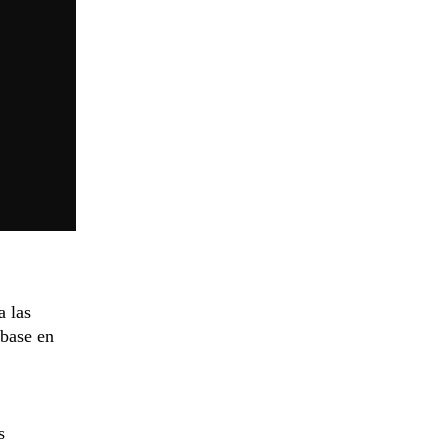
a las
 base en
s