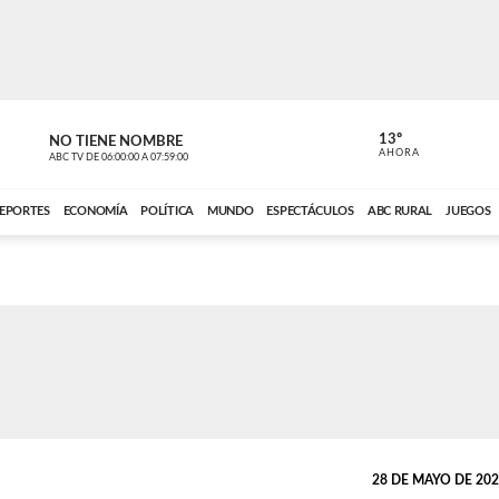
13º
NO TIENE NOMBRE
ABC RURAL
AHORA
ABC TV
DE
06:00:00
A
07:59:00
ABC CARDINAL 
EPORTES
ECONOMÍA
POLÍTICA
MUNDO
ESPECTÁCULOS
ABC RURAL
JUEGOS
28 DE MAYO DE 2024