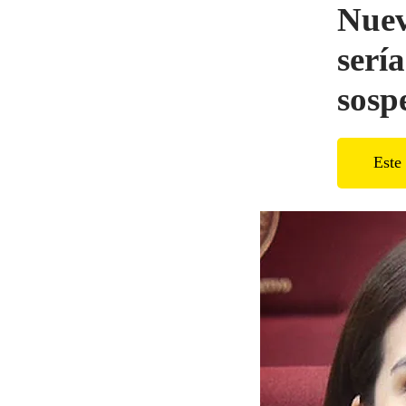
Nuev
serí
sosp
Este 