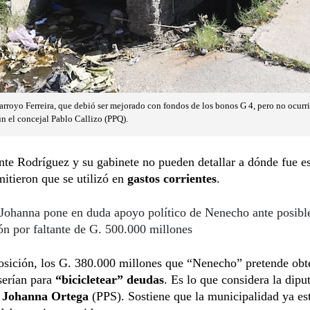
 arroyo Ferreira, que debió ser mejorado con fondos de los bonos G 4, pero no ocurr
gún el concejal Pablo Callizo (PPQ).
nte Rodríguez y su gabinete no pueden detallar a dónde fue es
itieron que se utilizó en
gastos corrientes
.
Johanna pone en duda apoyo político de Nenecho ante posibl
ón por faltante de G. 500.000 millones
osición, los G. 380.000 millones que “Nenecho” pretende obt
serían para
“bicicletear” deudas
. Es lo que considera la dipu
,
Johanna Ortega
(PPS). Sostiene que la municipalidad ya es