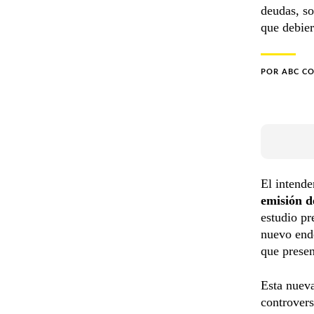
deudas, so
que debier
POR
ABC C
El intend
emisión d
estudio pr
nuevo ende
que presen
Esta nuev
controvers