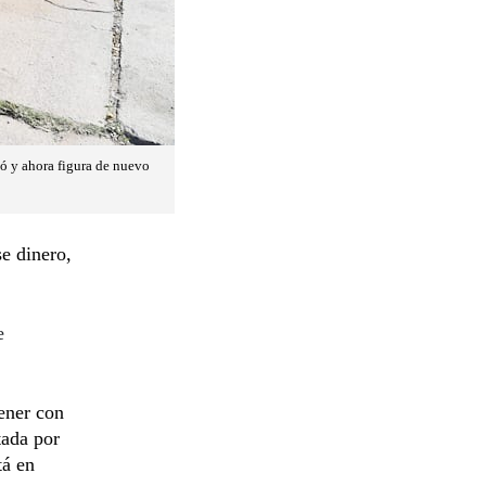
ió y ahora figura de nuevo
e dinero,
e
ener con
tada por
tá en