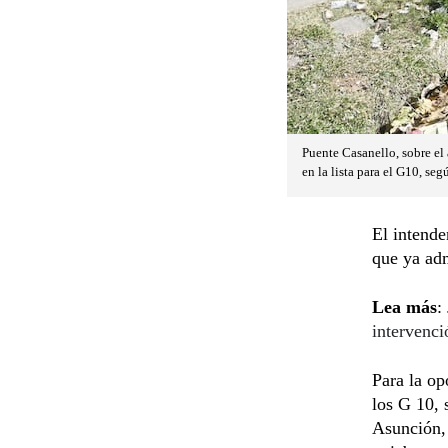
Puente Casanello, sobre el
en la lista para el G10, se
El intende
que ya adm
Lea más
:
intervenci
Para la op
los G 10, 
Asunción