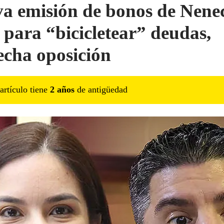
a emisión de bonos de Nene
a para “bicicletear” deudas,
echa oposición
artículo tiene
2
año
s
de antigüedad