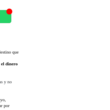
destino que
 el dinero
as y no
 yo,
ar por