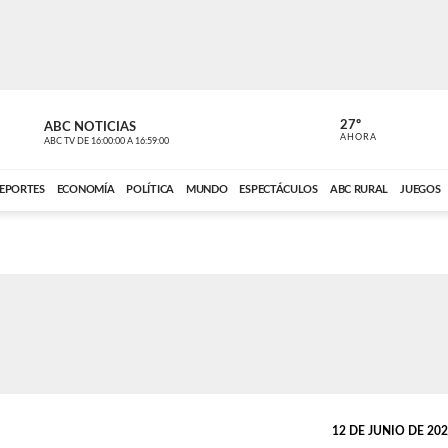
27º
ABC NOTICIAS
ANCHO PER
AHORA
ABC TV
DE
16:00:00
A
16:59:00
ABC CARDINAL 
EPORTES
ECONOMÍA
POLÍTICA
MUNDO
ESPECTÁCULOS
ABC RURAL
JUEGOS
12 DE JUNIO DE 2024