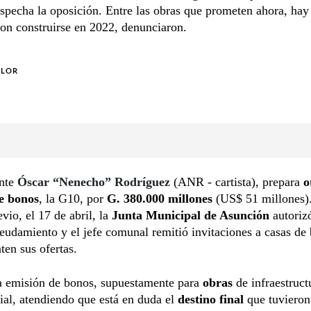
specha la oposición. Entre las obras que prometen ahora, hay
on construirse en 2022, denunciaron.
OLOR
ente
Óscar “Nenecho” Rodríguez
(ANR - cartista), prepara
o
e bonos
, la G10, por
G. 380.000 millones
(US$ 51 millones).
evio, el 17 de abril, la
Junta Municipal de Asunción
autorizó
udamiento y el jefe comunal remitió invitaciones a casas de 
ten sus ofertas.
a emisión de bonos, supuestamente para
obras
de infraestruct
ial, atendiendo que está en duda el
destino final
que tuvieron