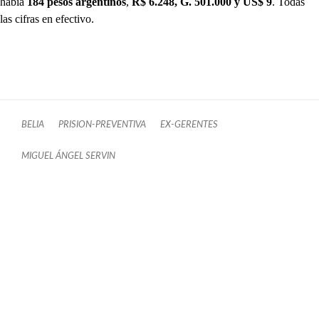
había
184 pesos argentinos
,
R$ 6.248, G. 501.000 y US$ 9
. Todas
las cifras en efectivo.
BELIA
PRISION-PREVENTIVA
EX-GERENTES
MIGUEL ÁNGEL SERVIN