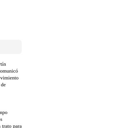
tín
omunicó
ovimiento
 de
empo
os
 trato para