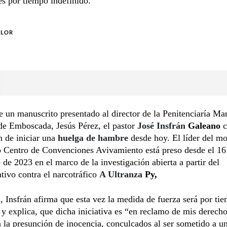
es por tiempo indefinido.
OLOR
e un manuscrito presentado al director de la Penitenciaría Mar
e Emboscada, Jesús Pérez, el pastor
José Insfrán
Galeano
c
n de iniciar una
huelga de hambre
desde hoy. El líder del m
o Centro de Convenciones Avivamiento está preso desde el 16
de 2023 en el marco de la investigación abierta a partir del
ivo contra el narcotráfico
A Ultranza
Py,
, Insfrán afirma que esta vez la medida de fuerza será por ti
 y explica, que dicha iniciativa es “en reclamo de mis derech
la presunción de inocencia, conculcados al ser sometido a un