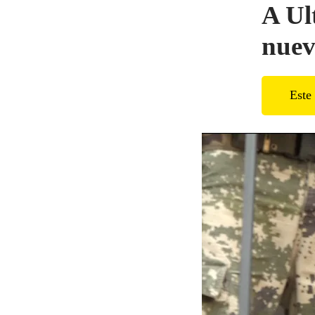
A Ul
nuev
Este 