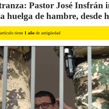
tranza: Pastor José Insfrán i
a huelga de hambre, desde 
artículo tiene
1
año
de antigüedad