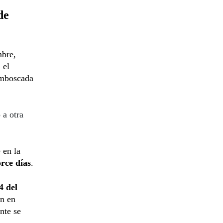
de
mbre,
 el
 Emboscada
 a otra
 en la
orce días
.
4 del
án en
nte se