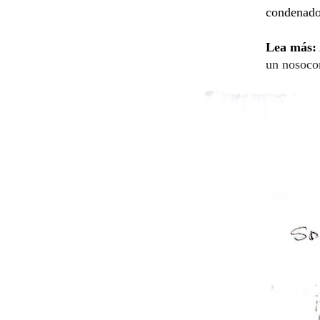
condenado
Lea más:
un nosoc