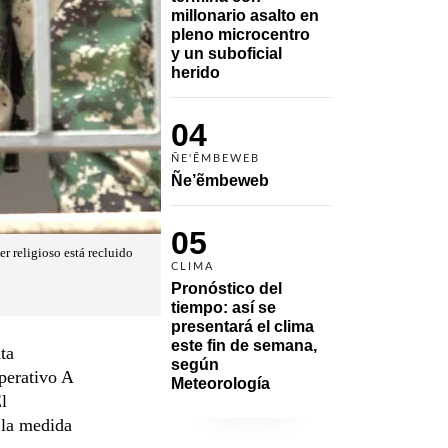
millonario asalto en 
pleno microcentro 
y un suboficial 
herido
04
ÑE'ẼMBEWEB
Ñe’ẽmbeweb
05
r religioso está recluido
CLIMA
Pronóstico del 
tiempo: así se 
presentará el clima 
este fin de semana, 
ta
según 
perativo A
Meteorología
l
 la medida