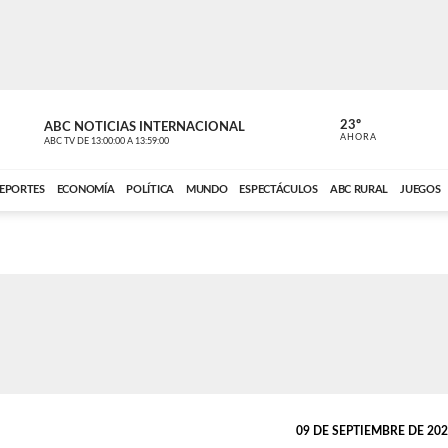
23º
ABC NOTICIAS INTERNACIONAL
CARDINAL 
AHORA
ABC TV
DE
13:00:00
A
13:59:00
ABC CARDINAL 
EPORTES
ECONOMÍA
POLÍTICA
MUNDO
ESPECTÁCULOS
ABC RURAL
JUEGOS
09 DE SEPTIEMBRE DE 2024