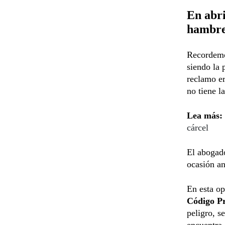
En abri
hambr
Recordemo
siendo la 
reclamo er
no tiene l
Lea más:
cárcel
El aboga
ocasión an
En esta op
Código Pr
peligro, s
encuentra.