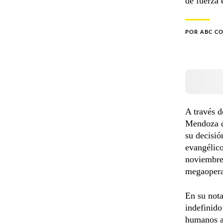
de fuerza 
POR
ABC C
A través d
Mendoza d
su decisió
evangélic
noviembre 
megaoperat
En su nota
indefinido
humanos a 