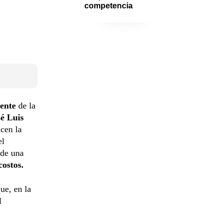
competencia
ente
de la
é Luis
icen la
el
 de una
costos.
ue, en la
l