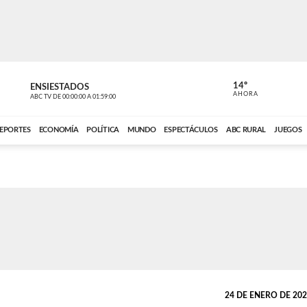
14º
ENSIESTADOS
VOCES DEL
AHORA
ABC TV
DE
00:00:00
A
01:59:00
ABC CARDINAL 
EPORTES
ECONOMÍA
POLÍTICA
MUNDO
ESPECTÁCULOS
ABC RURAL
JUEGOS
24 DE ENERO DE 2025