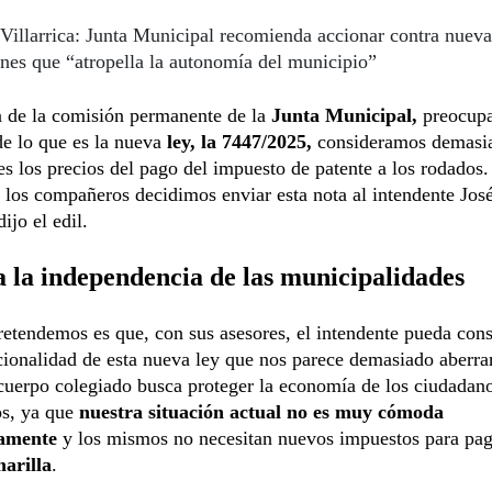
Villarrica: Junta Municipal recomienda accionar contra nueva
ones que “atropella la autonomía del municipio”
n de la comisión permanente de la
Junta Municipal,
preocupa
de lo que es la nueva
ley, la 7447/2025,
consideramos demasi
es los precios del pago del impuesto de patente a los rodados.
 los compañeros decidimos enviar esta nota al intendente Jos
ijo el edil.
a la independencia de las municipalidades
etendemos es que, con sus asesores, el intendente pueda cons
cionalidad de esta nueva ley que nos parece demasiado aberra
 cuerpo colegiado busca proteger la economía de los ciudadan
os, ya que
nuestra situación actual no es muy cómoda
amente
y los mismos no necesitan nuevos impuestos para pag
arilla
.