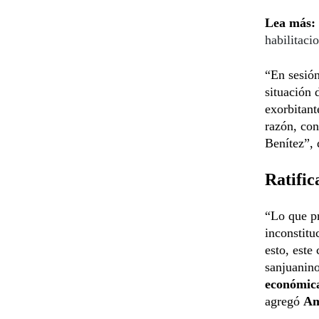
Lea más:
habilitaci
“En sesió
situación 
exorbitant
razón, con
Benítez”, d
Ratific
“Lo que pr
inconstitu
esto, este
sanjuanin
económic
agregó
Am