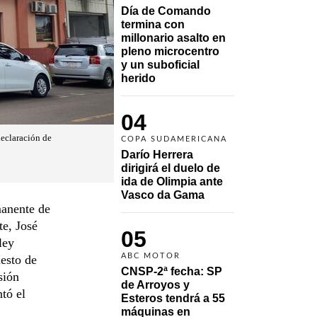
Día de Comando 
termina con 
millonario asalto en 
pleno microcentro 
y un suboficial 
herido
04
declaración de
COPA SUDAMERICANA
Darío Herrera 
dirigirá el duelo de 
ida de Olimpia ante 
Vasco da Gama 
anente de
te, José
05
ley
ABC MOTOR
uesto de
CNSP-2ª fecha: SP 
sión
de Arroyos y 
tó el
Esteros tendrá a 55 
máquinas en 