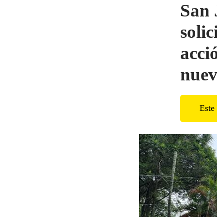
San 
soli
acci
nuev
Este 