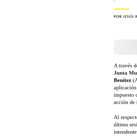
POR
JESÚS 
A través d
Junta Mu
Benítez
(A
aplicación
impuesto d
acción de
Al respect
última se
intendente