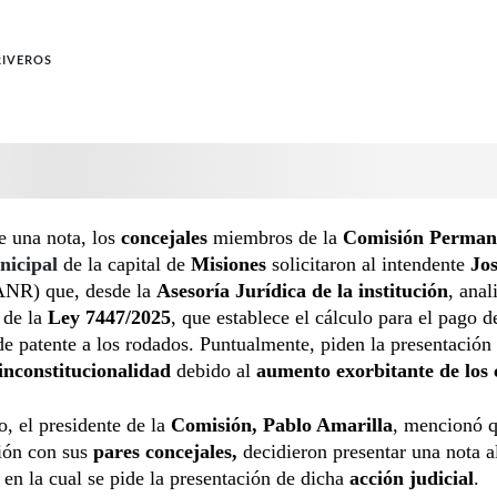
RIVEROS
e una nota, los
concejales
miembros de la
Comisión Perman
nicipal
de la capital de
Misiones
solicitaron al intendente
Jos
NR) que, desde la
Asesoría Jurídica de la institución
, anal
 de la
Ley 7447/2025
, que establece el cálculo para el pago d
e patente a los rodados. Puntualmente, piden la presentación
inconstitucionalidad
debido al
aumento exorbitante de los 
o, el presidente de la
Comisión, Pablo Amarilla
, mencionó q
sión con sus
pares concejales,
decidieron presentar una nota a
 en la cual se pide la presentación de dicha
acción judicial
.