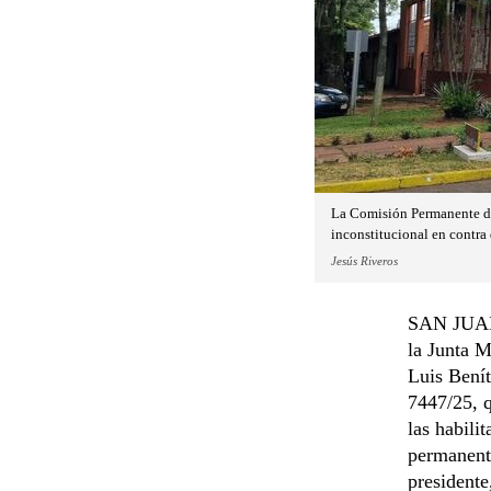
La Comisión Permanente de 
inconstitucional en contra
Jesús Riveros
SAN JUAN 
la Junta M
Luis Benít
7447/25, q
las habili
permanente
presidente