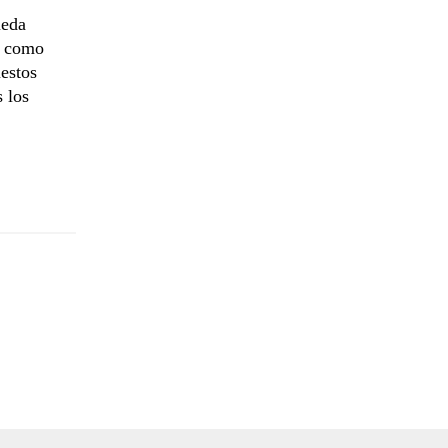
ueda
, como
estos
 los