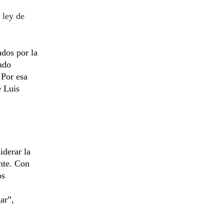
 ley de
dos por la
ado
 Por esa
é Luis
iderar la
nte. Con
os
ar”,