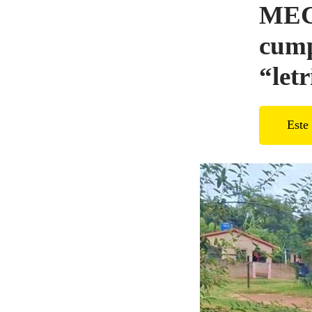
MEC 
cump
“let
Este 