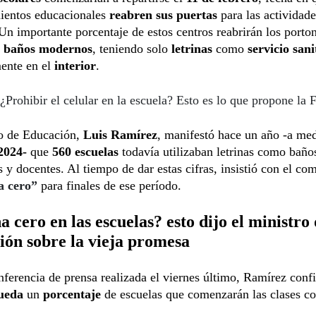
mientos educacionales
reabren sus puertas
para las actividade
 Un importante porcentaje de estos centros reabrirán los porton
n
baños modernos
, teniendo solo
letrinas
como
servicio sani
mente en el
interior
.
¿Prohibir el celular en la escuela? Esto es lo que propone la 
o de Educación,
Luis Ramírez
, manifestó hace un año -a me
2024-
que
560 escuelas
todavía utilizaban letrinas como baño
s y docentes. Al tiempo de dar estas cifras, insistió con el c
na cero”
para finales de ese período.
a cero en las escuelas? esto dijo el ministro
ón sobre la vieja promesa
ferencia de prensa realizada el viernes último, Ramírez con
queda
un
porcentaje
de escuelas que comenzarán las clases c