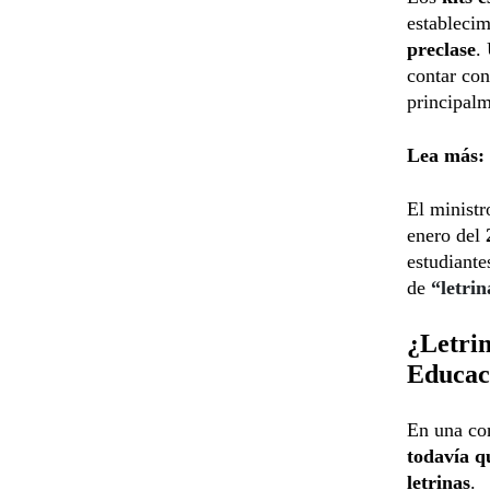
estableci
preclase
.
contar co
principal
Lea más:
El ministr
enero del
estudiante
de
“letri
¿Letrin
Educaci
En una con
todavía 
letrinas
.