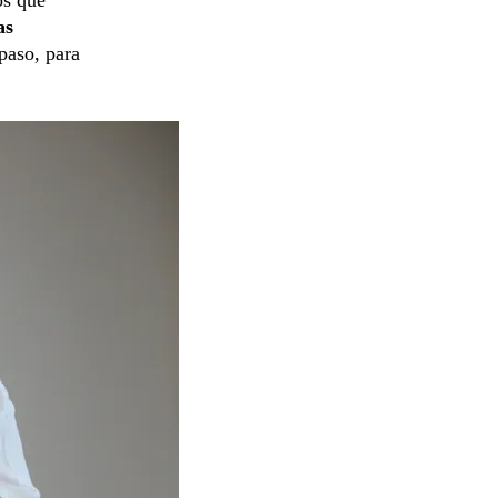
as
paso, para