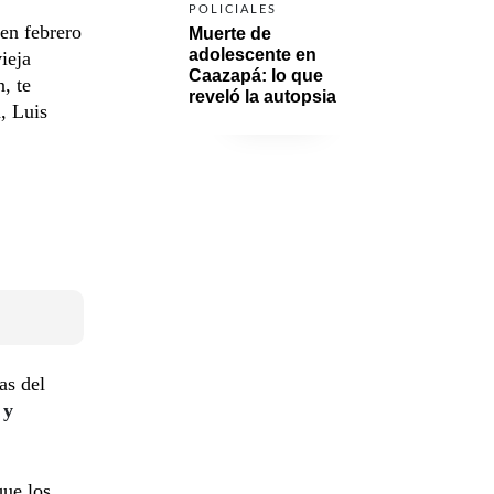
POLICIALES
 en febrero
Muerte de 
adolescente en 
ieja
Caazapá: lo que 
, te
reveló la autopsia
, Luis
as del
 y
que los