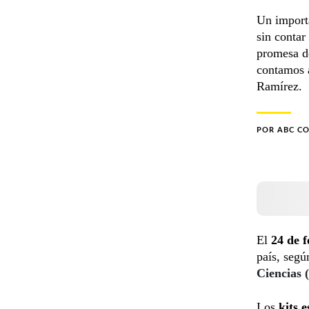
Un importa
sin contar
promesa de
contamos a
Ramírez.
POR
ABC C
El
24 de 
país, segú
Ciencias
Los
kits 