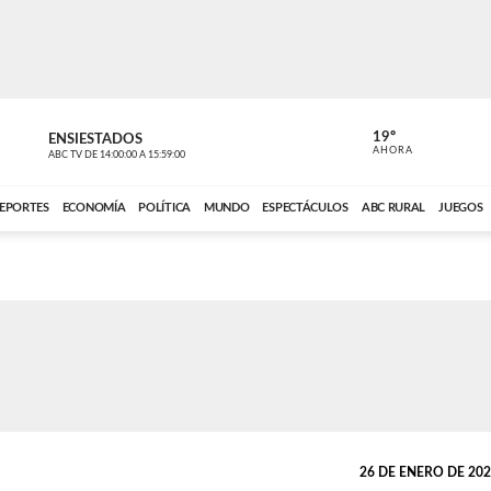
19º
ENSIESTADOS
PERIODÍST
AHORA
ABC TV
DE
14:00:00
A
15:59:00
ABC CARDINAL 
EPORTES
ECONOMÍA
POLÍTICA
MUNDO
ESPECTÁCULOS
ABC RURAL
JUEGOS
26 DE ENERO DE 2025