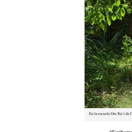
En la escuela Oro Ku´i de C
“Estábamo