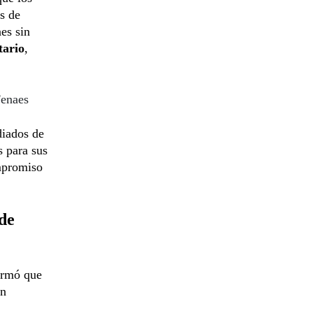
s de
es sin
tario
,
Fenaes
diados de
s para sus
ompromiso
 de
firmó que
on