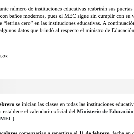
nte número de instituciones educativas reabrirán sus puertas
 con baños modernos, pues el MEC sigue sin cumplir con su v
 “letrina cero” en las instituciones educativas. A continuación
lgunos datos que brindó al respecto el ministro de Educación
OLOR
febrero
se inician las clases en todas las instituciones educativ
n establece el calendario oficial del
Ministerio de Educación
 (MEC)
.
escolares
comenzarían a repartirse el
11 de febrero
, fecha en 