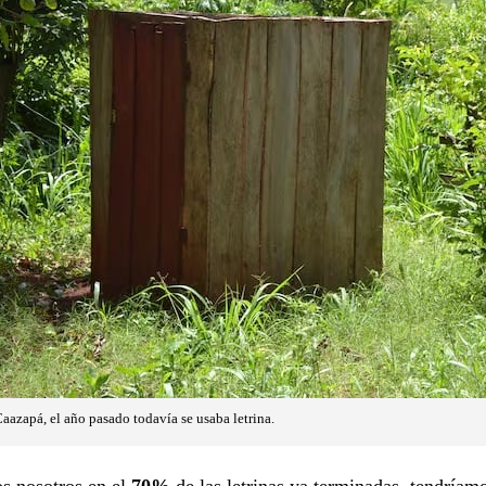
aazapá, el año pasado todavía se usaba letrina.
s nosotros en el
70%
de las letrinas ya terminadas, tendríam