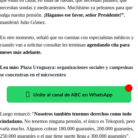
que están en cama, en sillas de ruedas, que necesitan pañales, que
necesitan sondas y medicamentos. Muchísimo ya peleamos para que
salga nuestra pensión.
¡Háganos ese favor, señor Presidente!”
,
manifestó Julio Gómez.
En otro momento, señaló que no cuentan con especialistas médicos y
cuando van a solicitar consultar les terminan
agendando cita para
meses más adelante.
Lea más:
Plaza Uruguaya: organizaciones sociales y campesinas
se concentran en el microcentro
Unite al canal de ABC en WhatsApp
Luego remarcó: “
Nosotros también tenemos derechos como todo
ciudadano.
No tenemos ninguna pensión, el único es Tekoporã, pero
varía mucho. Algunos cobran 180.000 guaraníes, 200.000 guaraníes,
250.000 guaraníes o el que tiene suerte llega a 300.000 guaraníes”.