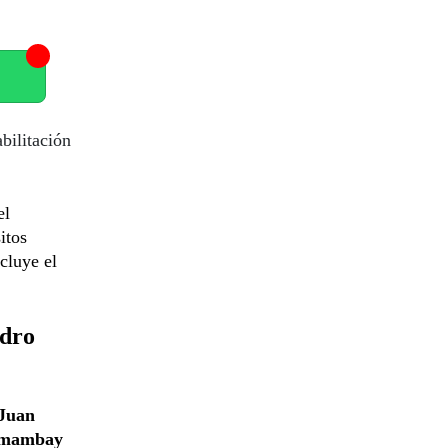
bilitación
el
itos
cluye el
edro
Juan
mambay