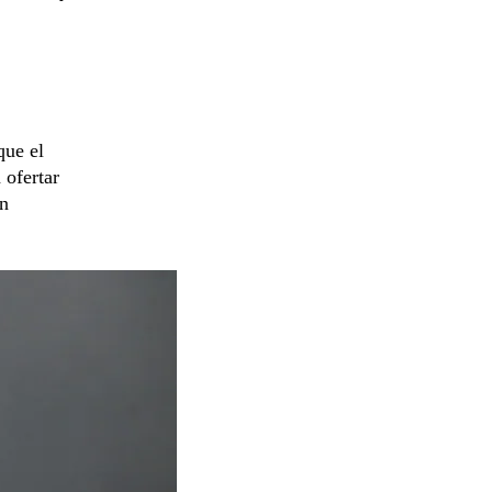
que el
 ofertar
en