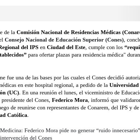
e de la
Comisión Nacional de Residencias Médicas (Cona
el
Consejo Nacional de Educación Superior (Cones)
, concl
Regional del IPS
en
Ciudad del Este
, cumple con los
“requi
stablecidos”
para ofertar plazas para residencia médica" duran
me fue una de las bases por las cuales el Cones decidió autoriz
médicas en este hospital regional, a pedido de la
Universidad 
ión (UC)
. En una reunión el lunes, el viceministro de Educac
 presidente del Cones,
Federico Mora
, informó que validaro
uego de reunirse con representantes de Conarem, del IPS y de
ad Católica
.
Medicina: Federico Mora pide no generar “ruido innecesario”
intervención del Cones