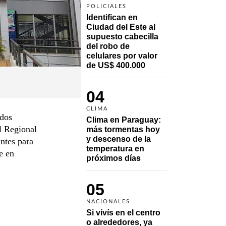
POLICIALES
Identifican en 
Ciudad del Este al 
supuesto cabecilla 
del robo de 
celulares por valor 
de US$ 400.000
04
CLIMA
 dos
Clima en Paraguay: 
al Regional
más tormentas hoy 
y descenso de la 
antes para
temperatura en 
e en
próximos días
05
NACIONALES
Si vivís en el centro 
o alrededores, ya 