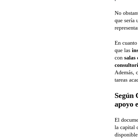
No obstant
que sería
representa
En cuanto 
que las
ins
con
salas
consultor
Además, c
tareas aca
Según C
apoyo e
El documen
la capital
disponible