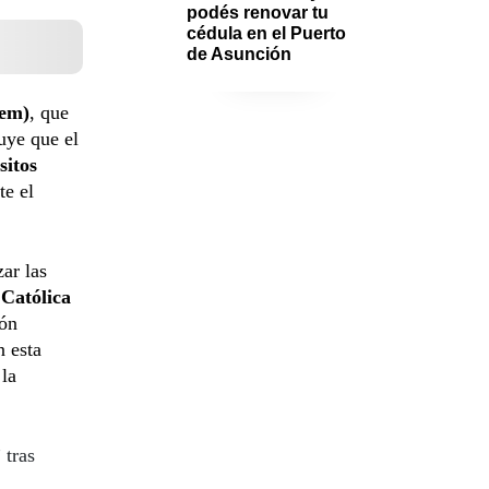
podés renovar tu 
cédula en el Puerto 
de Asunción
rem)
, que
uye que el
sitos
te el
ar las
Católica
ión
n esta
 la
 tras