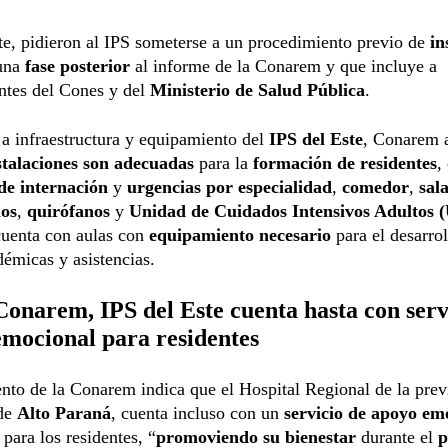
e, pidieron al IPS someterse a un procedimiento previo de
in
 una
fase posterior
al informe de la Conarem y que incluye a
ntes del Cones y del
Ministerio de Salud Pública
.
a infraestructura y equipamiento del
IPS del Este
, Conarem 
talaciones son adecuadas
para la
formación de residentes
,
 de internación
y
urgencias por especialidad
,
comedor
,
sala
ios
,
quirófanos
y
Unidad de Cuidados Intensivos Adultos 
uenta con aulas con
equipamiento necesario
para el desarrol
démicas y asistencias.
onarem, IPS del Este cuenta hasta con serv
mocional para residentes
to de la Conarem indica que el Hospital Regional de la prev
 de
Alto Paraná
, cuenta incluso con un
servicio de apoyo em
 para los residentes, “
promoviendo su bienestar
durante el
p