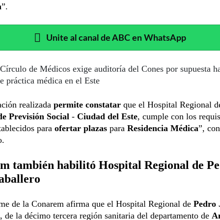
n
”.
Unite al canal de ABC en WhatsApp
Círculo de Médicos exige auditoría del Cones por supuesta ha
de práctica médica en el Este
ción realizada
permite constatar
que el Hospital Regional d
de Previsión Social
-
Ciudad del Este
, cumple con los requis
tablecidos para
ofertar plazas
para
Residencia Médica
”, con
o.
m también habilitó Hospital Regional de P
aballero
rme de la Conarem afirma que el Hospital Regional de
Pedro 
, de la décimo tercera región sanitaria del departamento de
A