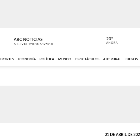
20º
ABC NOTICIAS
CARDINAL 
AHORA
ABC TV
DE
19:00:00
A
19:59:00
ABC CARDINAL 
EPORTES
ECONOMÍA
POLÍTICA
MUNDO
ESPECTÁCULOS
ABC RURAL
JUEGOS
01 DE ABRIL DE 2025