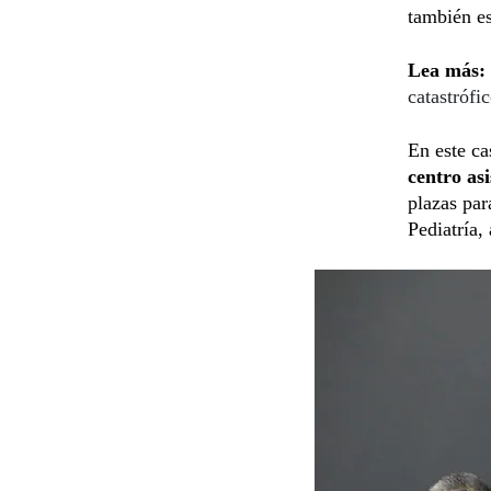
también es
Lea más:
catastrófi
En este c
centro asi
plazas pa
Pediatría,