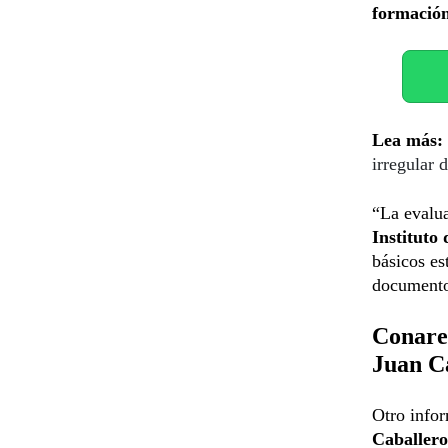
formació
Lea más:
irregular 
“La evalua
Instituto 
básicos es
document
Conare
Juan C
Otro info
Caballero