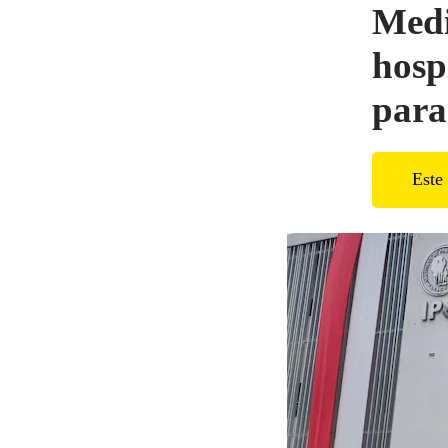
Medi
hosp
para
Este 