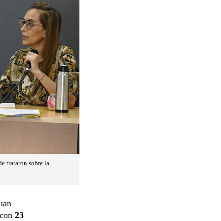
e trataron sobre la
Juan
n con
23