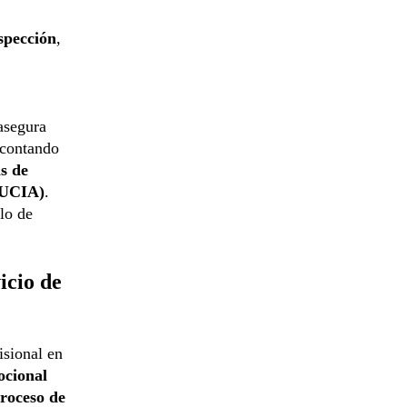
spección
,
asegura
 contando
s de
(UCIA)
.
lo de
icio de
isional en
ocional
roceso de