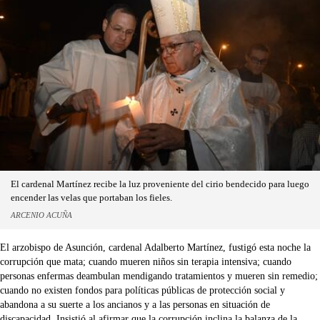
El cardenal Martínez recibe la luz proveniente del cirio bendecido para luego
encender las velas que portaban los fieles.
ARCENIO ACUÑA
El arzobispo de Asunción, cardenal Adalberto Martínez, fustigó esta noche la
corrupción que mata; cuando mueren niños sin terapia intensiva; cuando
personas enfermas deambulan mendigando tratamientos y mueren sin remedio;
cuando no existen fondos para políticas públicas de protección social y
abandona a su suerte a los ancianos y a las personas en situación de
discapacidad. Insistió al afirmar que la corrupción inclina la balanza de la