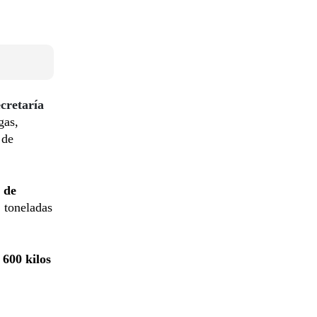
cretaría
gas,
 de
s de
 toneladas
y
600 kilos