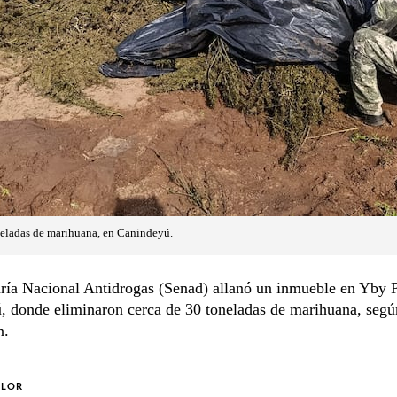
neladas de marihuana, en Canindeyú.
ría Nacional Antidrogas (Senad) allanó un inmueble en Yby P
, donde eliminaron cerca de 30 toneladas de marihuana, segú
n.
OLOR