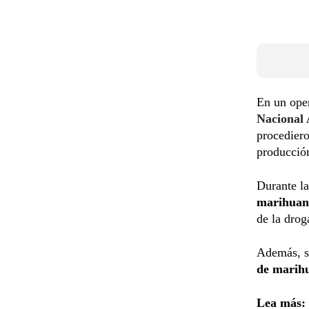
En un oper
Nacional
procediero
producció
Durante la
marihua
de la drog
Además, s
de marih
Lea más: