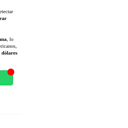
etectar
rar
ana
, lo
ricanos,
 dólares