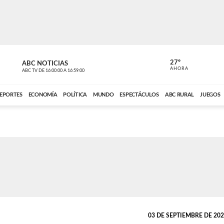
27º
ABC NOTICIAS
ANCHO PER
AHORA
ABC TV
DE
16:00:00
A
16:59:00
ABC CARDINAL 
EPORTES
ECONOMÍA
POLÍTICA
MUNDO
ESPECTÁCULOS
ABC RURAL
JUEGOS
03 DE SEPTIEMBRE DE 2025