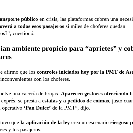
ransporte público
en crisis, las plataformas cubren una necesi
verá a todos esos pasajeros
si miles de choferes quedan
dos?”, cuestionó.
an ambiente propicio para “aprietes” y co
ares
te afirmó que los
controles iniciados hoy por la PMT de As
inconvenientes con los choferes.
uelve una cacería de brujas.
Aparecen gestores ofreciendo
li
exprés, se presta a
estafas y a pedidos de coimas
, justo cua
l operativo
‘Pan Dulce’
de la PMT”, dijo.
stuvo que
la aplicación de la ley
crea un escenario
riesgoso p
res
y los pasajeros.