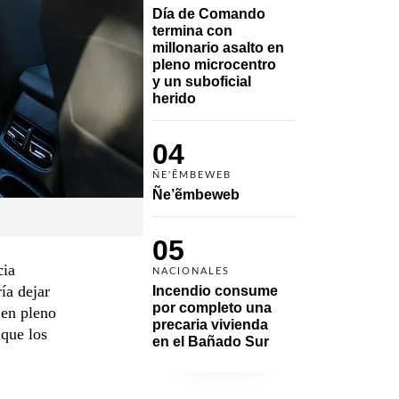
Día de Comando 
termina con 
millonario asalto en 
pleno microcentro 
y un suboficial 
herido
04
ÑE'ẼMBEWEB
Ñe’ẽmbeweb
05
cia
NACIONALES
ía dejar
Incendio consume 
por completo una 
 en pleno
precaria vivienda 
 que los
en el Bañado Sur