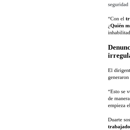
seguridad
“Con el
t
¿
Quién mo
inhabilita
Denunci
irregul
El dirigen
generaron 
“Esto se v
de manera 
empieza e
Duarte so
trabajado