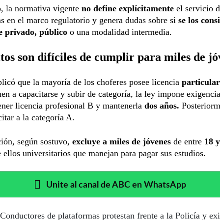
, la normativa vigente
no define explícitamente
el servicio 
s en el marco regulatorio y genera dudas sobre si
se los cons
e privado, público
o una modalidad intermedia.
tos son difíciles de cumplir para miles de j
licó que la mayoría de los choferes posee licencia
particular
en a capacitarse y subir de categoría, la ley impone exigenci
ner licencia profesional B y mantenerla
dos años.
Posteriorm
itar a la categoría A.
ción, según sostuvo,
excluye a miles de jóvenes
de entre
18 y
ellos universitarios que manejan para pagar sus estudios.
Unite al canal de ABC en WhatsApp
Conductores de plataformas protestan frente a la Policía y ex