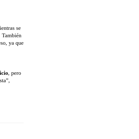
entras se
s. También
eso, ya que
icio
, pero
sta”,