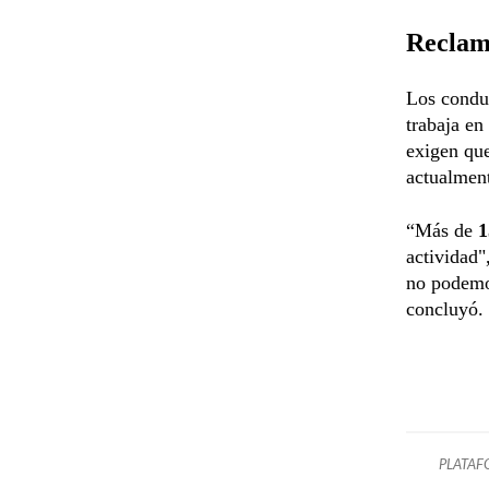
Reclam
Los conduc
trabaja en
exigen qu
actualment
“Más de
1
actividad"
no podemos
concluyó.
PLATAF