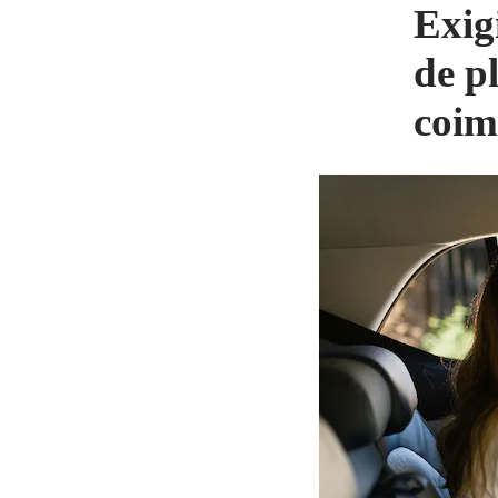
Exigi
de p
coim