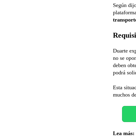
Según dijo
plataforma
transport
Requisi
Duarte exp
no se opon
deben obte
podrá solic
Esta situa
muchos de 
Lea más: