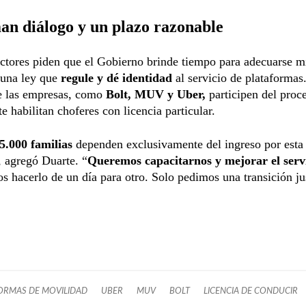
an diálogo y un plazo razonable
tores piden que el Gobierno brinde tiempo para adecuarse mi
 una ley que
regule y dé identidad
al servicio de plataforma
e las empresas, como
Bolt, MUV y Uber,
participen del proc
e habilitan choferes con licencia particular.
5.000 familias
dependen exclusivamente del ingreso por esta
, agregó Duarte. “
Queremos capacitarnos y mejorar el serv
 hacerlo de un día para otro. Solo pedimos una transición ju
ORMAS DE MOVILIDAD
UBER
MUV
BOLT
LICENCIA DE CONDUCIR