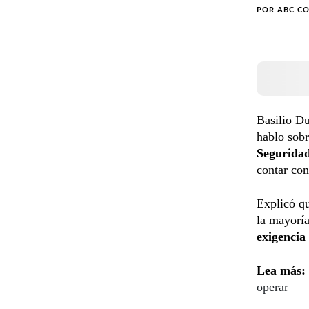
POR
ABC C
Basilio Du
hablo sobr
Segurida
contar con
Explicó q
la mayoría
exigencia
Lea más:
operar