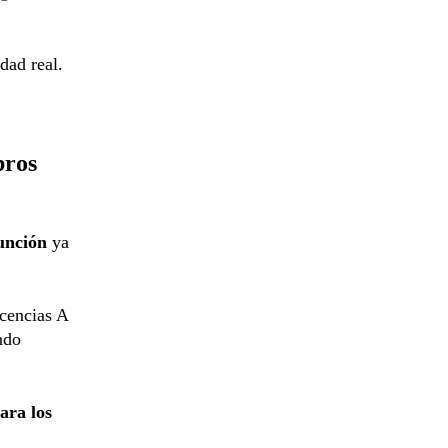
dad real.
bros
unción
ya
cencias A
ndo
ara los