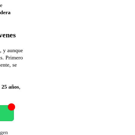
de
idera
óvenes
, y aunque
as. Primero
ente, se
 25 años
,
igen