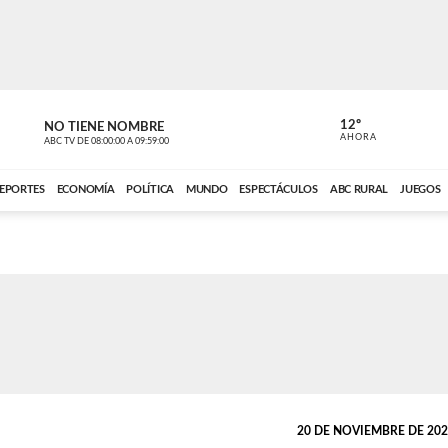
12º
NO TIENE NOMBRE
NO TIENE 
AHORA
ABC TV
DE
08:00:00
A
09:59:00
ABC CARDINAL 
EPORTES
ECONOMÍA
POLÍTICA
MUNDO
ESPECTÁCULOS
ABC RURAL
JUEGOS
20 DE NOVIEMBRE DE 2025