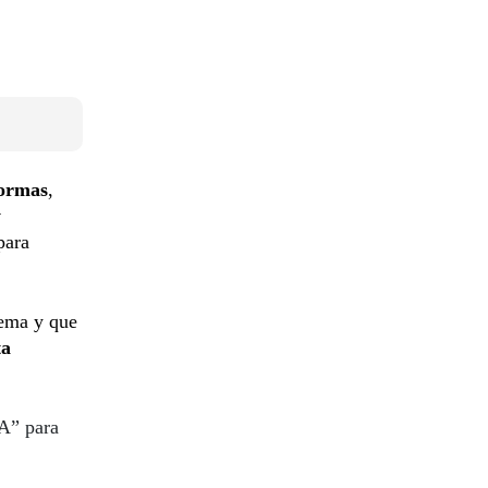
formas
,
y
para
tema y que
ta
 A” para