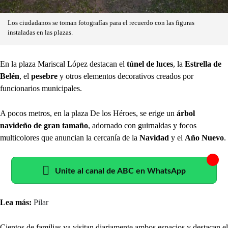
Los ciudadanos se toman fotografías para el recuerdo con las figuras
instaladas en las plazas.
En la plaza Mariscal López destacan el
túnel de luces
, la
Estrella de
Belén
, el
pesebre
y otros elementos decorativos creados por
funcionarios municipales.
A pocos metros, en la plaza De los Héroes, se erige un
árbol
navideño de gran tamaño
, adornado con guirnaldas y focos
multicolores que anuncian la cercanía de la
Navidad
y el
Año Nuevo
.
Unite al canal de ABC en WhatsApp
Lea más:
Pilar
Cientos de familias ya visitan diariamente ambos espacios y destacan el