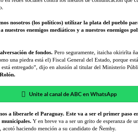
o.
s nosotros (los políticos) utilizar la plata del pueblo par
 a nuestros enemigos mediáticos y a nuestros enemigos polí
alversación de fondos.
Pero seguramente, itaicha okirirĩta ñ
omo una piedra está el) Fiscal General del Estado, porque est
 está entregado”, dijo en alusión al titular del Ministerio Públ
Rolón.
Unite al canal de ABC en WhatsApp
os a liberarle el Paraguay. Este va a ser el primer paso en
s municipales.
Y en breve va a ser un grito de esperanza de u
, acotó haciendo mención a su candidato de Ñemby.