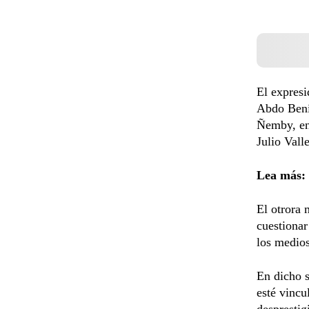
El expresi
Abdo Benít
Ñemby, en 
Julio Valle
Lea más:
El otrora 
cuestionar
los medio
En dicho s
esté vincu
desprestig