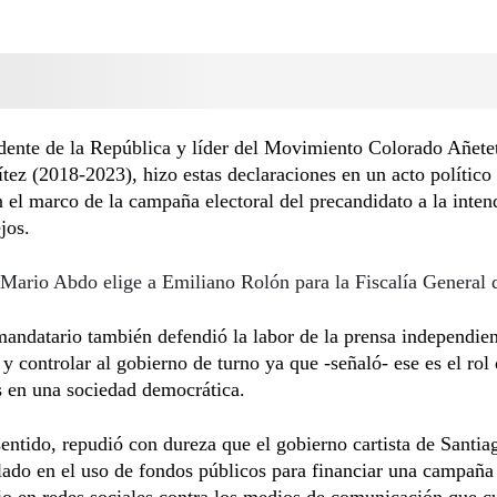
dente de la República y líder del Movimiento Colorado Añete
ez (2018-2023), hizo estas declaraciones en un acto político
el marco de la campaña electoral del precandidato a la inten
jos.
Mario Abdo elige a Emiliano Rolón para la Fiscalía General 
mandatario también defendió la labor de la prensa independie
 y controlar al gobierno de turno ya que -señaló- ese es el rol
s en una sociedad democrática.
entido, repudió con dureza que el gobierno cartista de Santi
lado en el uso de fondos públicos para financiar una campaña
io en redes sociales contra los medios de comunicación que c