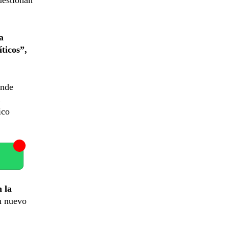
a
ticos”,
ande
á
ico
 la
n nuevo