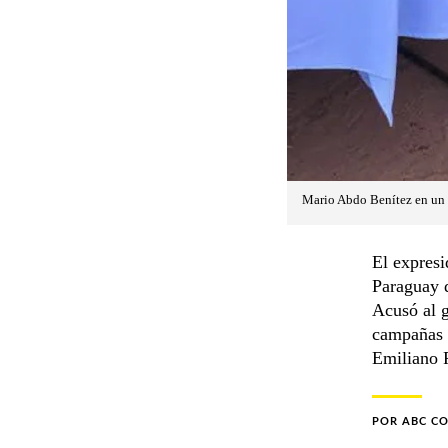
Mario Abdo Benítez en un 
El expresi
Paraguay d
Acusó al g
campañas c
Emiliano R
POR
ABC C