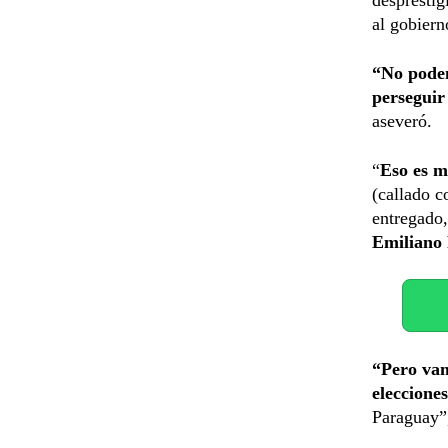
al gobiern
“No podemo
perseguir
aseveró.
“
Eso es m
(callado c
entregado,
Emiliano 
“Pero vam
eleccione
Paraguay”