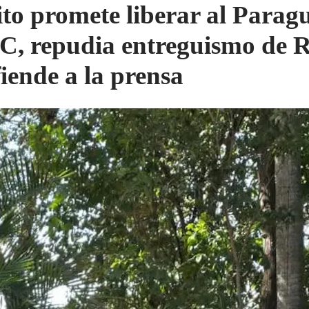
to promete liberar al Parag
C, repudia entreguismo de 
fiende a la prensa