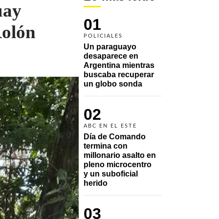
uay
01
Rolón
POLICIALES
Un paraguayo 
desaparece en 
Argentina mientras 
buscaba recuperar 
un globo sonda 
02
ABC EN EL ESTE
Día de Comando 
termina con 
millonario asalto en 
pleno microcentro 
y un suboficial 
herido
03