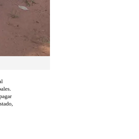
al
ales.
 pagar
stado,