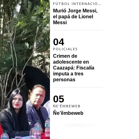
FÚTBOL INTERNACIONAL
Murió Jorge Messi, 
el papá de Lionel 
Messi
04
POLICIALES
Crimen de 
adolescente en 
Caazapá: Fiscalía 
imputa a tres 
personas 
05
ÑE'ẼMBEWEB
Ñe’ẽmbeweb