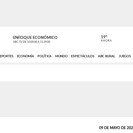
19º
ENFOQUE ECONÓMICO
ENFOQUE 
AHORA
ABC TV
DE
10:00:00
A
11:29:00
ABC CARDINAL 
EPORTES
ECONOMÍA
POLÍTICA
MUNDO
ESPECTÁCULOS
ABC RURAL
JUEGOS
09 DE MAYO DE 2026