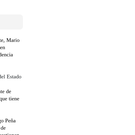
te, Mario
 en
dencia
del Estado
nte de
 que tiene
ago Peña
 de
uestionan