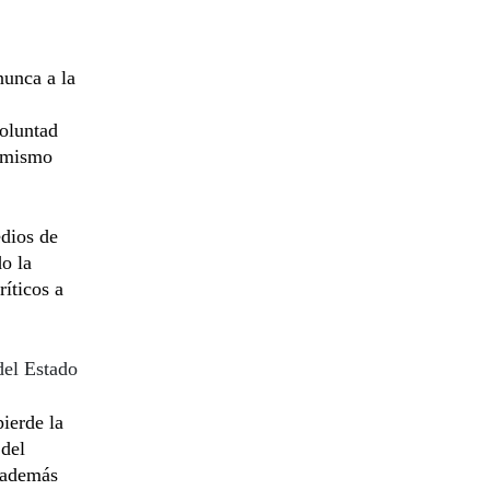
nunca a la
voluntad
l mismo
dios de
o la
íticos a
del Estado
pierde la
 del
a además