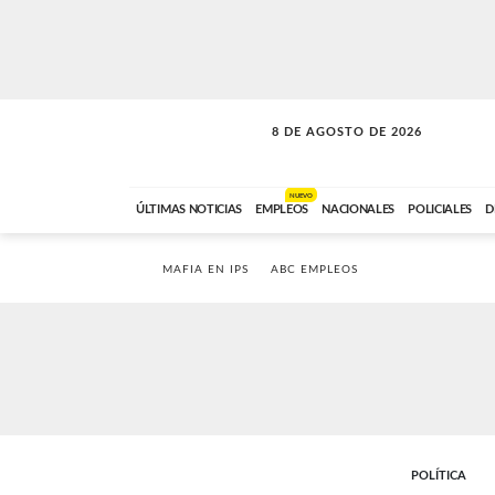
8 DE AGOSTO DE 2026
CONEXIÓN ROMANCE
ABC FM
09:00 A 11:59
NUEVO
ÚLTIMAS NOTICIAS
EMPLEOS
NACIONALES
POLICIALES
D
MAFIA EN IPS
ABC EMPLEOS
POLÍTICA