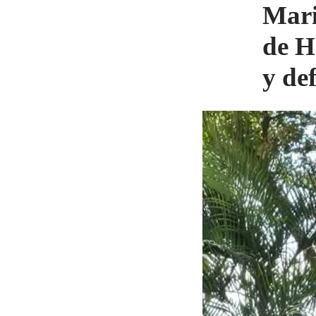
Mari
de H
y de