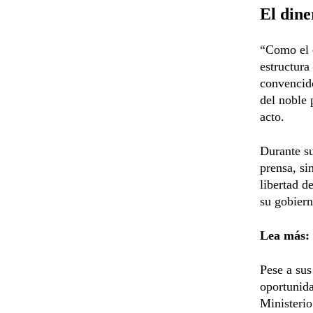
El dine
“Como el e
estructura
convencido
del noble 
acto.
Durante s
prensa, si
libertad d
su gobiern
Lea más:
Pese a sus
oportunida
Ministerio