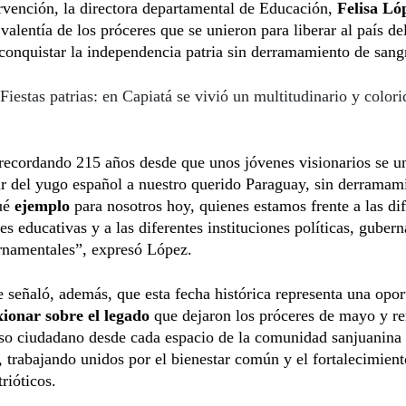
rvención, la directora departamental de Educación,
Felisa Ló
 valentía de los próceres que se unieron para liberar al país d
conquistar la independencia patria sin derramamiento de sang
Fiestas patrias: en Capiatá se vivió un multitudinario y colori
recordando 215 años desde que unos jóvenes visionarios se u
ar del yugo español a nuestro querido Paraguay, sin derramam
ué
ejemplo
para nosotros hoy, quienes estamos frente a las di
nes educativas y a las diferentes instituciones políticas, guber
rnamentales”, expresó López.
 señaló, además, que esta fecha histórica representa una opo
xionar sobre el legado
que dejaron los próceres de mayo y re
o ciudadano desde cada espacio de la comunidad sanjuanina
 trabajando unidos por el bienestar común y el fortalecimient
rióticos.