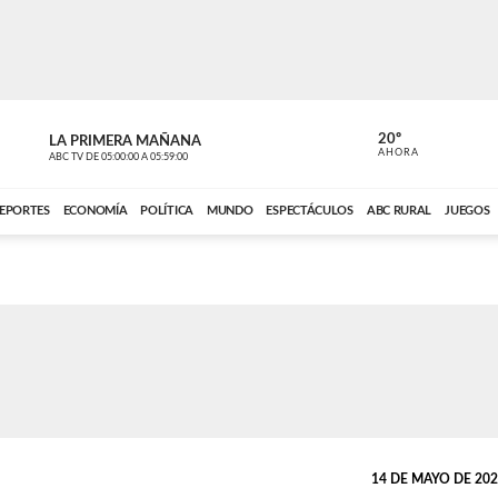
20º
LA PRIMERA MAÑANA
LA PRIMER
AHORA
ABC TV
DE
05:00:00
A
05:59:00
ABC CARDINAL 
EPORTES
ECONOMÍA
POLÍTICA
MUNDO
ESPECTÁCULOS
ABC RURAL
JUEGOS
14 DE MAYO DE 2026