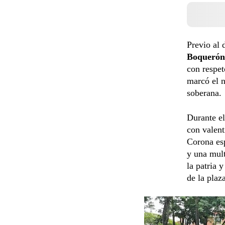
Previo al 
Boquerón
con respet
marcó el n
soberana.
Durante el
con valent
Corona esp
y una mult
la patria 
de la plaz