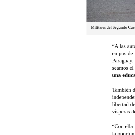
Militares del Segundo Cuerp
“A las aut
en pos de 
Paraguay. 
seamos el 
una educa
También d
independen
libertad d
vísperas d
“Con ella
la oportun