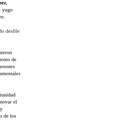
pez
,
el yugo
re.
do desfile
nieron
iento de
ferentes
namentales
rtunidad
novar el
 y
o de los