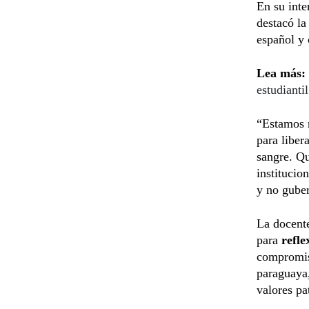
En su inte
destacó la
español y 
Lea más:
estudiantil
“Estamos 
para liber
sangre. Q
institucio
y no gube
La docente
para
refle
compromis
paraguaya,
valores pat