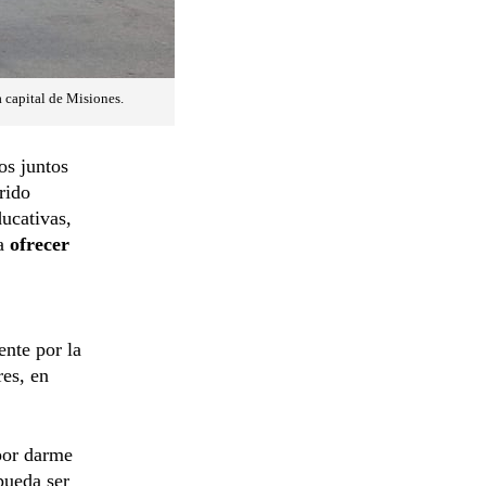
a capital de Misiones.
os juntos
rido
ducativas,
ra
ofrecer
ente por la
res, en
por darme
pueda ser