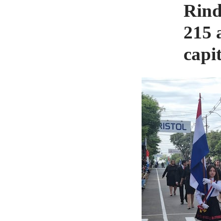
Rind
215 
capi