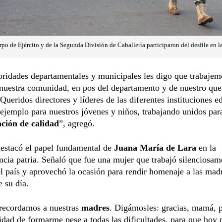
o de Ejército y de la Segunda División de Caballería participaron del desfile en l
oridades departamentales y municipales les digo que trabajem
nuestra comunidad, en pos del departamento y de nuestro que
Queridos directores y líderes de las diferentes instituciones e
ejemplo para nuestros jóvenes y niños, trabajando unidos pa
ción de calidad
”, agregó.
estacó el papel fundamental de
Juana María de Lara
en la
cia patria. Señaló que fue una mujer que trabajó silenciosam
el país y aprovechó la ocasión para rendir homenaje a las mad
e su día.
 recordamos a nuestras
madres
. Digámosles: gracias, mamá, 
idad de formarme pese a todas las dificultades, para que hoy 