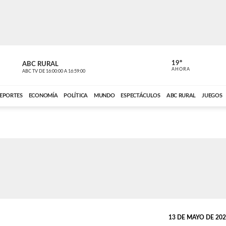
19º
ABC RURAL
MOTOR 36
AHORA
ABC TV
DE
16:00:00
A
16:59:00
ABC CARDINAL 
EPORTES
ECONOMÍA
POLÍTICA
MUNDO
ESPECTÁCULOS
ABC RURAL
JUEGOS
13 DE MAYO DE 2026