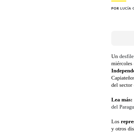
POR
LUCÍA
Un
desfile
miércoles 
Independe
Capiateños
del sector
Lea más:
del Parag
Los
repre
y otros dis