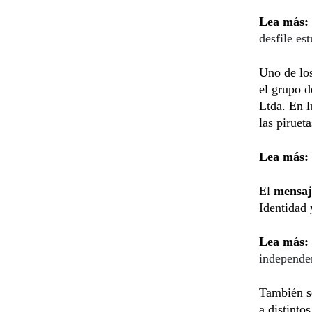
Lea más:
desfile est
Uno de los
el grupo d
Ltda. En l
las pirueta
Lea más:
El
mensa
Identidad 
Lea más:
independe
También se
a distinto