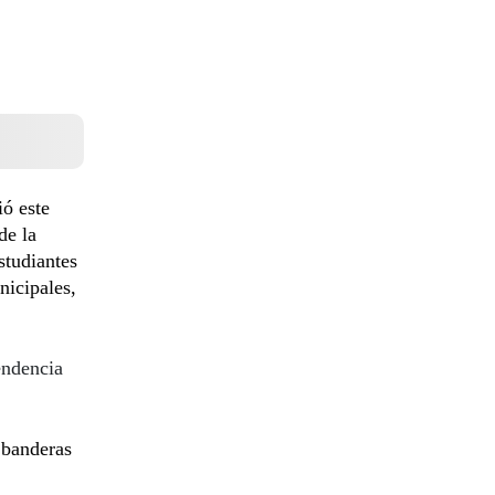
ió este
de la
studiantes
nicipales,
endencia
 banderas