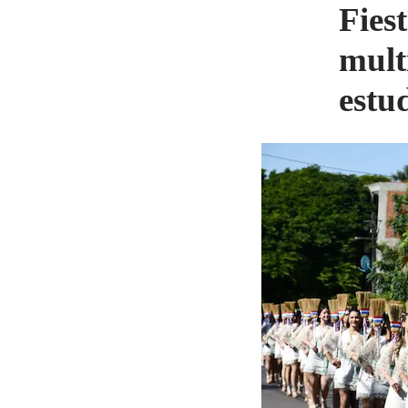
Fies
mult
estud