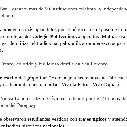
San Lorenzo: más de 50 instituciones celebran la Independen
udiantil
 momentos más aplaudidos por el público fue el paso de la ba
e chiroleras del
Colegio Politécnico
Cooperativa Multiactiva 
ugar de utilizar el tradicional palo, utilizaron una escoba para 
s.
Fresco, colorido y bullicioso desfile en San Lorenzo
je
escrito del grupo fue: “Homenaje a las manos que fabrican 
y tradición de nuestra ciudad. Viva la Patria, Viva Capiatá”.
Nueva Londres: desfile cívico estudiantil por los 215 años de
ncia del Paraguay
 observaron estudiantes vestidos con
trajes típicos
y atuendo
s episodios históricos nacionales.