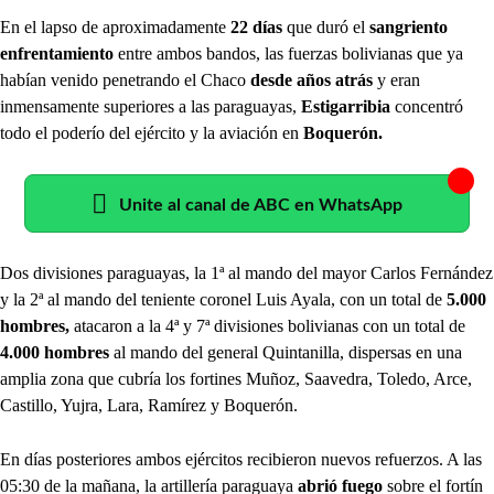
En el lapso de aproximadamente
22 días
que duró el
sangriento
enfrentamiento
entre ambos bandos, las fuerzas bolivianas que ya
habían venido penetrando el Chaco
desde años atrás
y eran
inmensamente superiores a las paraguayas,
Estigarribia
concentró
todo el poderío del ejército y la aviación en
Boquerón.
Unite al canal de ABC en WhatsApp
Dos divisiones paraguayas, la 1ª al mando del mayor Carlos Fernández
y la 2ª al mando del teniente coronel Luis Ayala, con un total de
5.000
hombres,
atacaron a la 4ª y 7ª divisiones bolivianas con un total de
4.000 hombres
al mando del general Quintanilla, dispersas en una
amplia zona que cubría los fortines Muñoz, Saavedra, Toledo, Arce,
Castillo, Yujra, Lara, Ramírez y Boquerón.
En días posteriores ambos ejércitos recibieron nuevos refuerzos. A las
05:30 de la mañana, la artillería paraguaya
abrió fuego
sobre el fortín