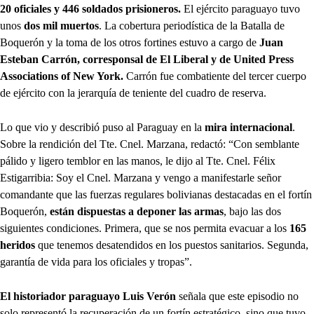
20 oficiales y 446 soldados prisioneros.
El ejército paraguayo tuvo
unos
dos mil muertos
. La cobertura periodística de la Batalla de
Boquerón y la toma de los otros fortines estuvo a cargo de
Juan
Esteban Carrón, corresponsal de El Liberal y de United Press
Associations of New York.
Carrón fue combatiente del tercer cuerpo
de ejército con la jerarquía de teniente del cuadro de reserva.
Lo que vio y describió puso al Paraguay en la
mira internacional
.
Sobre la rendición del Tte. Cnel. Marzana, redactó: “Con semblante
pálido y ligero temblor en las manos, le dijo al Tte. Cnel. Félix
Estigarribia: Soy el Cnel. Marzana y vengo a manifestarle señor
comandante que las fuerzas regulares bolivianas destacadas en el fortín
Boquerón,
están dispuestas a deponer las armas
, bajo las dos
siguientes condiciones. Primera, que se nos permita evacuar a los
165
heridos
que tenemos desatendidos en los puestos sanitarios. Segunda,
garantía de vida para los oficiales y tropas”.
El historiador paraguayo Luis Verón
señala que este episodio no
solo representó la recuperación de un fortín estratégico, sino que tuvo