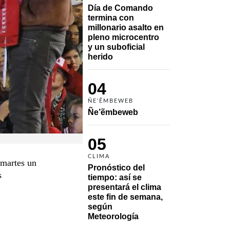
Día de Comando 
termina con 
millonario asalto en 
pleno microcentro 
y un suboficial 
herido
04
ÑE'ẼMBEWEB
Ñe’ẽmbeweb
05
CLIMA
 martes un
Pronóstico del 
s
tiempo: así se 
presentará el clima 
este fin de semana, 
según 
Meteorología