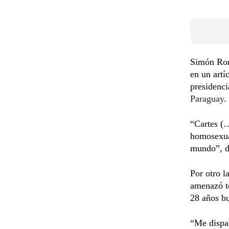
Simón Rom
en un artí
presidenc
Paraguay
.
“Cartes (…
homosexual
mundo”, di
Por otro l
amenazó te
28 años b
“Me dispar