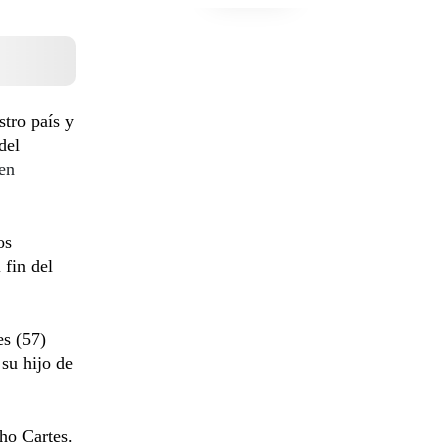
stro país y
del
en
os
fin del
es (57)
 su hijo de
cho Cartes.