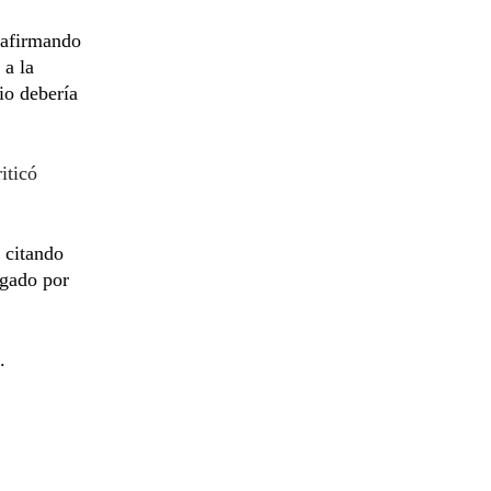
, afirmando
 a la
io debería
iticó
 citando
igado por
.