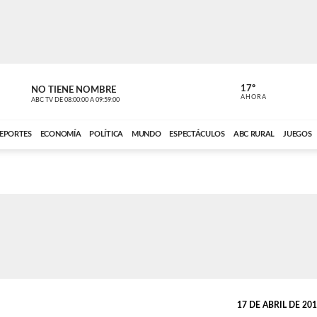
17º
NO TIENE NOMBRE
NO TIENE 
AHORA
ABC TV
DE
08:00:00
A
09:59:00
ABC CARDINAL 
EPORTES
ECONOMÍA
POLÍTICA
MUNDO
ESPECTÁCULOS
ABC RURAL
JUEGOS
17 DE ABRIL DE 2013