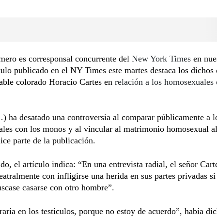
ero es corresponsal concurrente del
New York Times
en nue
culo publicado en el NY Times este martes destaca los dichos 
iable colorado Horacio Cartes en
relación a los homosexuales 
) ha desatado una controversia al comparar públicamente a l
es con los monos y al vincular al matrimonio homosexual al 
ce parte de la publicación.
ado, el artículo indica: “En una entrevista radial, el señor Cart
atralmente con infligirse una herida en sus partes privadas si
uscase casarse con otro hombre”.
aría en los testículos, porque no estoy de acuerdo”, había di