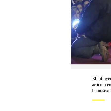
El influy
artículo e
homosexual