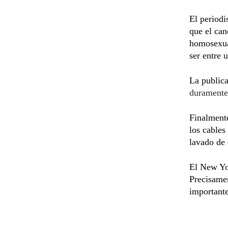
El periodi
que el can
homosexua
ser entre 
La public
duramente
Finalmente
los cables
lavado de 
El New Yo
Precisamen
importante