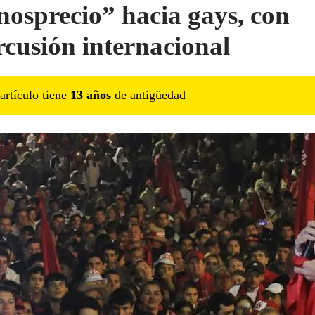
osprecio” hacia gays, con
rcusión internacional
artículo tiene
13
año
s
de antigüedad