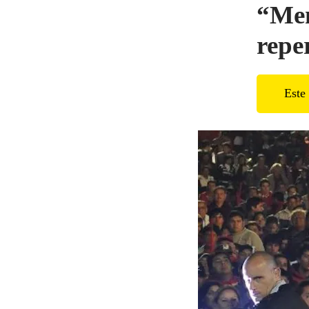
“Men
repe
Este 