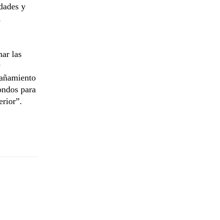
idades y
,
nar las
y
pañamiento
fondos para
erior”.