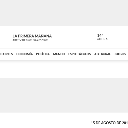
14º
LA PRIMERA MAÑANA
LA PRIMER
AHORA
ABC TV
DE
05:00:00
A
05:59:00
ABC CARDINAL 
EPORTES
ECONOMÍA
POLÍTICA
MUNDO
ESPECTÁCULOS
ABC RURAL
JUEGOS
15 DE AGOSTO DE 2014