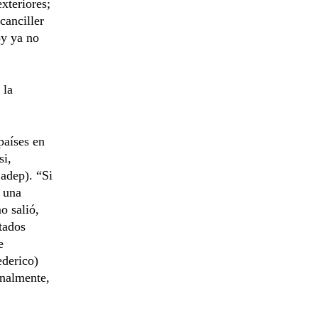
exteriores;
canciller
oy ya no
 la
países en
si,
adep). “Si
 una
o salió,
tados
e
ederico)
onalmente,