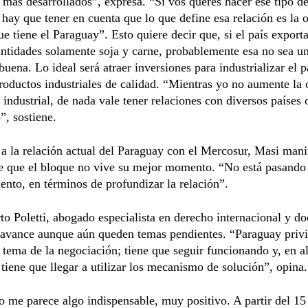
 más desarrollados”, expresa. “Si vos querés hacer ese tipo d
, hay que tener en cuenta que lo que define esa relación es la o
ue tiene el Paraguay”. Esto quiere decir que, si el país export
ntidades solamente soja y carne, probablemente esa no sea u
 buena. Lo ideal será atraer inversiones para industrializar el p
roductos industriales de calidad. “Mientras yo no aumente la 
 industrial, de nada vale tener relaciones con diversos países 
, sostiene.
a la relación actual del Paraguay con el Mercosur, Masi mani
te que el bloque no vive su mejor momento. “No está pasando
to, en términos de profundizar la relación”.
to Poletti, abogado especialista en derecho internacional y do
 avance aunque aún queden temas pendientes. “Paraguay privi
 tema de la negociación; tiene que seguir funcionando y, en a
iene que llegar a utilizar los mecanismo de solución”, opina.
o me parece algo indispensable, muy positivo. A partir del 15