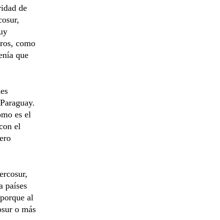
ridad de
cosur,
muy
tros, como
enía que
nes
 Paraguay.
omo es el
con el
ero
ercosur,
a países
 porque al
osur o más