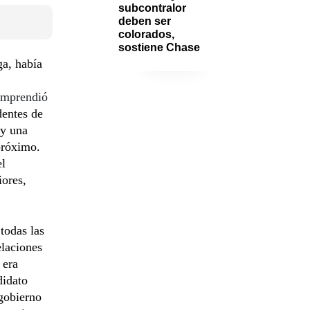
subcontralor 
deben ser 
colorados, 
sostiene Chase
ga, había
emprendió
dentes de
 y una
próximo.
el
iores,
todas las
elaciones
 era
didato
 gobierno