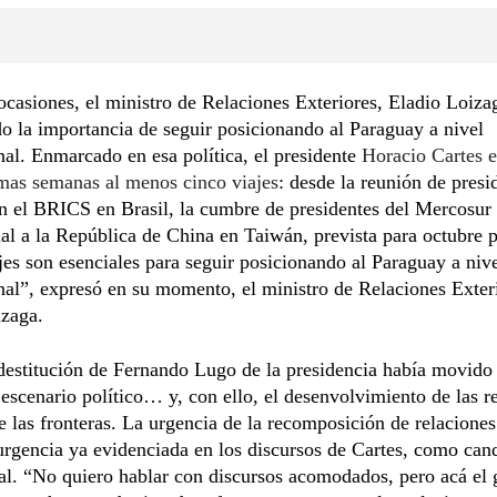
ocasiones, el ministro de Relaciones Exteriores, Eladio Loiza
o la importancia de seguir posicionando al Paraguay a nivel
nal. Enmarcado en esa política, el presidente
Horacio Cartes 
imas semanas al menos cinco viajes
: desde la reunión de presi
n el BRICS en Brasil, la cumbre de presidentes del Mercosur
cial a la República de China en Taiwán, prevista para octubre 
jes son esenciales para seguir posicionando al Paraguay a niv
nal”, expresó en su momento, el ministro de Relaciones Exter
izaga.
destitución de Fernando Lugo de la presidencia había movido 
 escenario político… y, con ello, el desenvolvimiento de las r
e las fronteras. La urgencia de la recomposición de relaciones
urgencia ya evidenciada en los discursos de Cartes, como can
al. “No quiero hablar con discursos acomodados, pero acá el