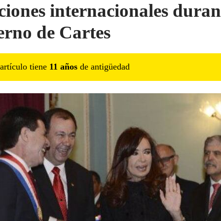
ciones internacionales durant
erno de Cartes
artículo tiene
11
año
s
de antigüedad