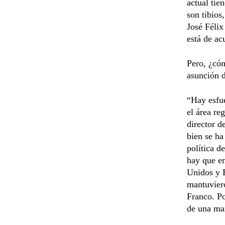
actual tie
son tibios
José Félix
está de ac
Pero, ¿cóm
asunción d
“Hay esfue
el área re
director d
bien se ha
política d
hay que en
Unidos y E
mantuviero
Franco. Po
de una man