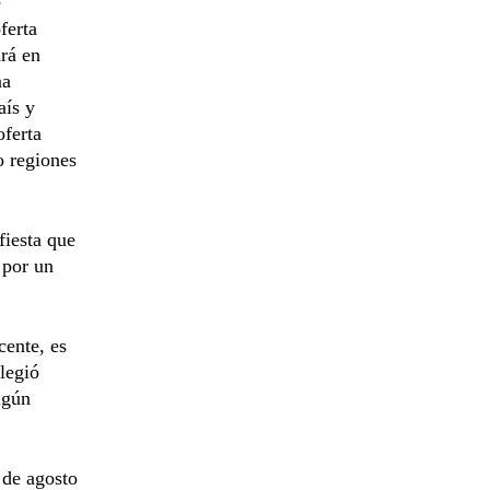
e
ferta
ará en
na
aís y
oferta
o regiones
fiesta que
 por un
cente, es
legió
lgún
 de agosto