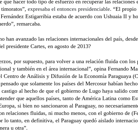
ne que hacer todo tipo de esfuerzo en recuperar las relaciones 
, timoratos”,
expresaba el entonces presidenciable
. “El propio 
 Fernández Estigarribia estaba de acuerdo con Ushuaia II y h
uerdo”, remarcaba.
o han avanzado las relaciones internacionales del país, desde
el presidente Cartes, en agosto de 2013?
rzos, por supuesto, para volver a una relación fluida con los 
gional y también en el área internacional”, opina Fernando Ma
el Centro de Análisis y Difusión de la Economía Paraguaya (C
 pensado que solamente los países del Mercosur habían hecho
e castigo al hecho de que el gobierno de Lugo haya salido com
tender que aquellos países, tanto de América Latina como Es
uropa, si bien no sancionaron al Paraguay, no necesariament
n relaciones fluidas, ni mucho menos, con el gobierno de (F
r lo tanto, en definitiva, el Paraguay quedó aislado internaci
era u otra”.