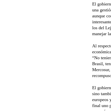
El gobiern
una gestió
aunque con
interesant
los del Le
manejar la
Al respect
económicas
“No tenien
Brasil, te
Mercosur,
recompuso
El gobiern
sino tambi
europeos y
final uno