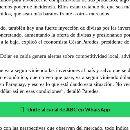
nemos poder de incidencia. Ellos están tratando de que sea má
idos, que sean más baratos frente a otros mercados.
ado, también hay una fuerte inyección de divisas por las inver
oncretando, aumentando la oferta de divisas y presionando por
 a la baja, explicó el economista César Paredes, presidente d
Dólar en caída genera alertas sobre competitividad local, adv
e va a seguir viniendo las inversiones al país y salvo que se 
 económico, que no veo que pase, va a seguir viniendo dólar
 en Paraguay, y eso es lo que está dando esta situación. No v
 dólar así en esas condiciones”, detalló Paredes.
Unite al canal de ABC en WhatsApp
 con las perspectivas que observan del mercado, todo indica