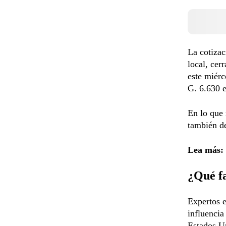
La cotizac
local, cer
este miérc
G. 6.630 e
En lo que 
también de
Lea más:
¿Qué fa
Expertos e
influencia
Estados Un