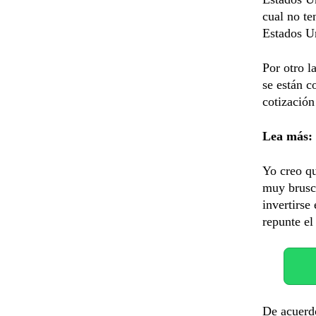
cual no te
Estados Un
Por otro l
se están c
cotización
Lea más:
Yo creo qu
muy brusco
invertirse
repunte el
De acuerdo