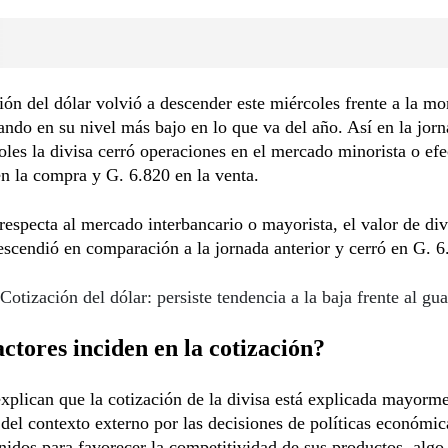
ión del dólar volvió a descender este miércoles frente a la m
rando en su nivel más bajo en lo que va del año. Así en la jor
oles la divisa cerró operaciones en el mercado minorista o efe
n la compra y G. 6.820 en la venta.
respecta al mercado interbancario o mayorista, el valor de div
scendió en comparación a la jornada anterior y cerró en G. 6
Cotización del dólar: persiste tendencia a la baja frente al gua
ctores inciden en la cotización?
xplican que la cotización de la divisa está explicada mayorme
 del contexto externo por las decisiones de políticas económic
idos para favorecer la competitividad de sus productos, algo 