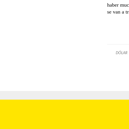
haber muc
se van a t
DÓLAR