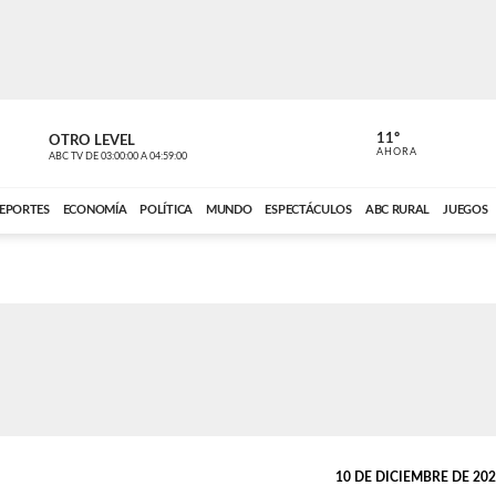
11º
OTRO LEVEL
VOCES DEL
AHORA
ABC TV
DE
03:00:00
A
04:59:00
ABC CARDINAL 
EPORTES
ECONOMÍA
POLÍTICA
MUNDO
ESPECTÁCULOS
ABC RURAL
JUEGOS
10 DE DICIEMBRE DE 2025