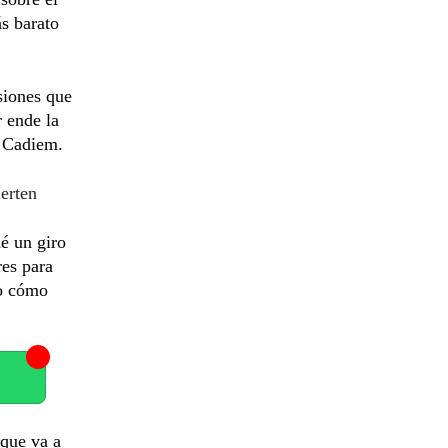
s barato
siones que
 ende la
e Cadiem.
ierten
dé un giro
es para
eo cómo
 que va a