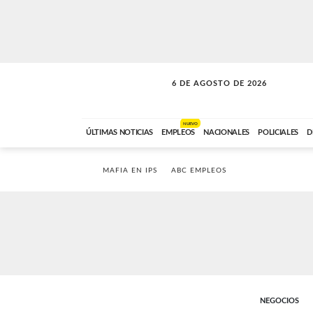
6 DE AGOSTO DE 2026
A DE LA TARDE
ABC FM
12:00 A 14:59
NUEVO
ÚLTIMAS NOTICIAS
EMPLEOS
NACIONALES
POLICIALES
D
MAFIA EN IPS
ABC EMPLEOS
NEGOCIOS