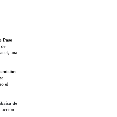
de
Paso
e de
acel
, una
nsmisión
na
so el
ábrica de
oducción