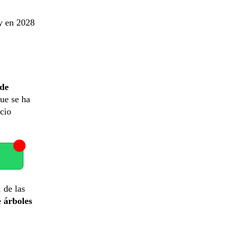
 y en 2028
 de
que se ha
cio
, de las
e árboles