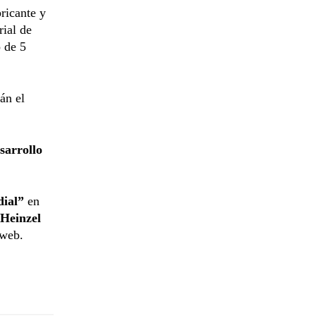
bricante y
rial de
o de 5
án el
sarrollo
dial”
en
Heinzel
 web.