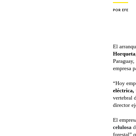
POR
EFE
El arranqu
Horqueta
Paraguay,
empresa pa
“Hoy empe
eléctrica,
vertebral 
director e
El empresa
celulosa
d
forestal”