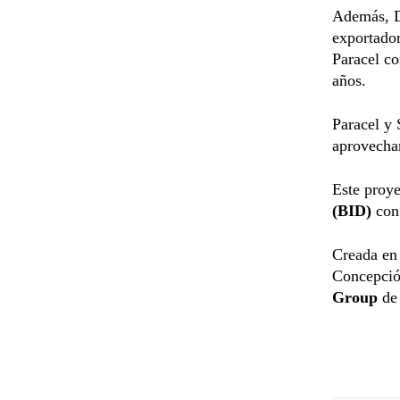
Además, D
exportador
Paracel co
años.
Paracel y 
aprovecham
Este proye
(BID)
con
Creada en 
Concepció
Group
de