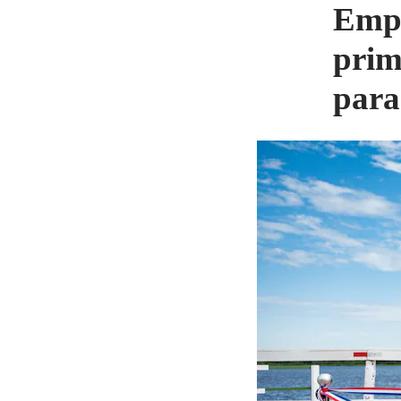
Empi
prim
par