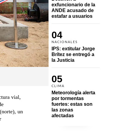
exfuncionario de la 
ANDE acusado de 
estafar a usuarios
04
NACIONALES
IPS: extitular Jorge 
Brítez se entregó a 
la Justicia
05
CLIMA
Meteorología alerta 
tura vial,
por tormentas 
de
fuertes: estas son 
las zonas 
(norte), un
afectadas
r