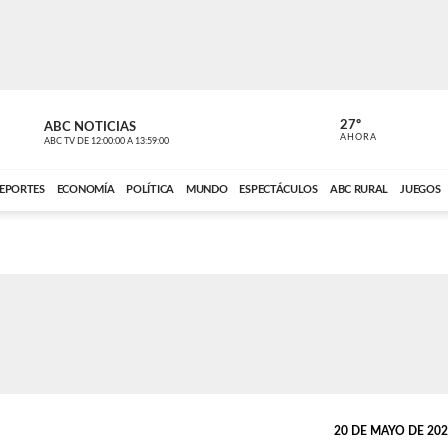
27º
ABC NOTICIAS
CARDINAL 
AHORA
ABC TV
DE
12:00:00
A
13:59:00
ABC CARDINAL 
EPORTES
ECONOMÍA
POLÍTICA
MUNDO
ESPECTÁCULOS
ABC RURAL
JUEGOS
20 DE MAYO DE 2026